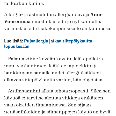
tai kurkun kutina.
Allergia- ja astmaliiton allergianeuvoja
Anne
Vuorenmaa
muistuttaa, että jo nyt kannattaa
varmistaa, että lääkekaapin sisältö on kunnossa.
Lue lisää:
Pujoallergia jatkaa siitepölykautta
loppukesään
– Palauta viime keväänä avatut lääkepullot ja
muut vanhentuneet lääkkeet apteekkiin ja
hankkimaan samalla uudet allergialääkkeet
alkavaa siitepölykautta varten, hän ohjeistaa.
– Antihistamiini alkaa tehota nopeasti. Siksi sen
käyttöä ei tarvitse aloittaa viikkoja etukäteen
vaan oireiden ilmaantuessa. Sen sijaan
nenäsuihkeiden ja silmätippojen käyttö on hyvä