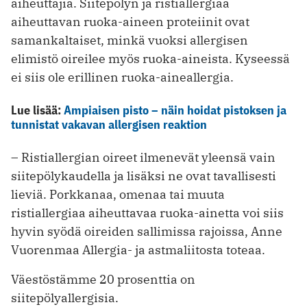
aiheuttajia. Siitepölyn ja ristiallergiaa
aiheuttavan ruoka-aineen proteiinit ovat
samankaltaiset, minkä vuoksi allergisen
elimistö oireilee myös ruoka-aineista. Kyseessä
ei siis ole erillinen ruoka-aineallergia.
Lue lisää:
Ampiaisen pisto – näin hoidat pistoksen ja
tunnistat vakavan allergisen reaktion
– Ristiallergian oireet ilmenevät yleensä vain
siitepölykaudella ja lisäksi ne ovat tavallisesti
lieviä. Porkkanaa, omenaa tai muuta
ristiallergiaa aiheuttavaa ruoka-ainetta voi siis
hyvin syödä oireiden sallimissa rajoissa, Anne
Vuorenmaa Allergia- ja astmaliitosta toteaa.
Väestöstämme 20 prosenttia on
siitepölyallergisia.