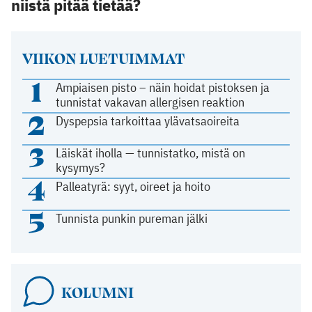
niistä pitää tietää?
VIIKON LUETUIMMAT
1
Ampiaisen pisto – näin hoidat pistoksen ja
tunnistat vakavan allergisen reaktion
2
Dyspepsia tarkoittaa ylävatsaoireita
3
Läiskät iholla — tunnistatko, mistä on
kysymys?
4
Palleatyrä: syyt, oireet ja hoito
5
Tunnista punkin pureman jälki
KOLUMNI