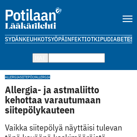
SYDÄN
KEUHKOT
SYÖPÄ
INFEKTIOT
KIPU
DIABETES
A
HAE
ALLERGIA
SIITEPÖLYALLERGIA
Allergia- ja astmaliitto
kehottaa varautumaan
siitepölykauteen
Vaikka siitepölyä näyttäisi tulevan