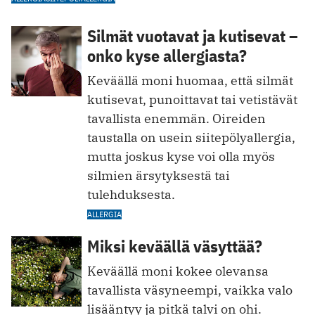
Silmät vuotavat ja kutisevat –
onko kyse allergiasta?
Keväällä moni huomaa, että silmät
kutisevat, punoittavat tai vetistävät
tavallista enemmän. Oireiden
taustalla on usein siitepölyallergia,
mutta joskus kyse voi olla myös
silmien ärsytyksestä tai
tulehduksesta.
ALLERGIA
Miksi keväällä väsyttää?
Keväällä moni kokee olevansa
tavallista väsyneempi, vaikka valo
lisääntyy ja pitkä talvi on ohi.