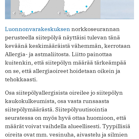
Luonnonvarakeskuksen
norkkoseurannan
perusteella siitepölyä näyttäisi tulevan tänä
keväänä keskimääräistä vähemmän, kerrotaan
Allergia- ja astmaliitosta. Liitto painottaa
kuitenkin, että siitepölyn määrää tärkeämpää
on se, että allergiaoireet hoidetaan oikein ja
tehokkaasti.
Osa siitepölyallergisista oireilee jo siitepölyn
kaukokulkeumista, osa vasta runsaasta
siitepölymäärästä. Siitepölyuutisointia
seuratessa on myös hyvä ottaa huomioon, että
määrät voivat vaihdella alueellisesti. Tyypillisiä
oireita ovat mm. vesinuha, aivastelu ja silmien