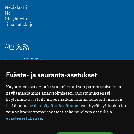
Mediakortti
Me
Ota yhteyttä
Tilaa uutiskirje
Suomen Lääkäriliitto
Mäkelänkatu 2, PL 49
Eväste- ja seuranta-asetukset
00510 Helsinki
puh. (09) 393 091
Käytämme evästeitä käyttökokemuksen parantamiseen ja
toimitus@potilaanlaakarilehti.fi
kävijämäärämme analysoimiseen. Suostumuksellasi
käytämme evästeitä myös markkinoinnin kohdentamiseen.
ISSN 2323-9476
Lisää tietoa
evästekäytännöistämme
. Voit hyväksyä kaikki tai
vain välttämättömät evästeet sekä muokata asetuksia
evästeasetuksissa
.