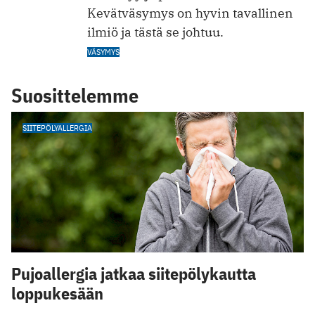
Kevätväsymys on hyvin tavallinen
ilmiö ja tästä se johtuu.
VÄSYMYS
Suosittelemme
SIITEPÖLYALLERGIA
Pujoallergia jatkaa siitepölykautta
loppukesään