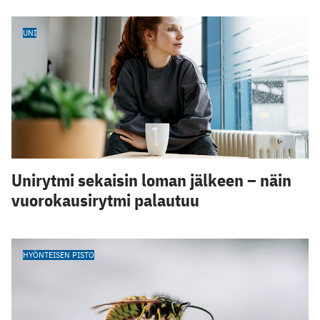
UNI
Unirytmi sekaisin loman jälkeen – näin
vuorokausirytmi palautuu
HYÖNTEISEN PISTO