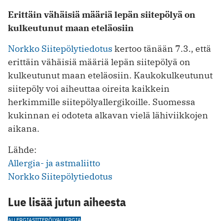
Erittäin vähäisiä määriä lepän siitepölyä on
kulkeutunut maan eteläosiin
Norkko Siitepölytiedotus
kertoo tänään 7.3., että
erittäin vähäisiä määriä lepän siitepölyä on
kulkeutunut maan eteläosiin. Kaukokulkeutunut
siitepöly voi aiheuttaa oireita kaikkein
herkimmille siitepölyallergikoille. Suomessa
kukinnan ei odoteta alkavan vielä lähiviikkojen
aikana.
Lähde:
Allergia- ja astmaliitto
Norkko Siitepölytiedotus
Lue lisää jutun aiheesta
ALLERGIA
SIITEPÖLYALLERGIA