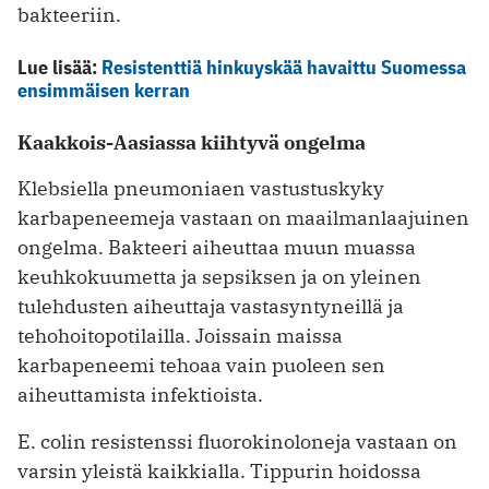
bakteeriin.
Lue lisää:
Resistenttiä hinkuyskää havaittu Suomessa
ensimmäisen kerran
Kaakkois-Aasiassa kiihtyvä ongelma
Klebsiella pneumoniaen vastustuskyky
karbapeneemeja vastaan on maailmanlaajuinen
ongelma. Bakteeri aiheuttaa muun muassa
keuhkokuumetta ja sepsiksen ja on yleinen
tulehdusten aiheuttaja vastasyntyneillä ja
tehohoitopotilailla. Joissain maissa
karbapeneemi tehoaa vain puoleen sen
aiheuttamista infektioista.
E. colin resistenssi fluorokinoloneja vastaan on
varsin yleistä kaikkialla. Tippurin hoidossa