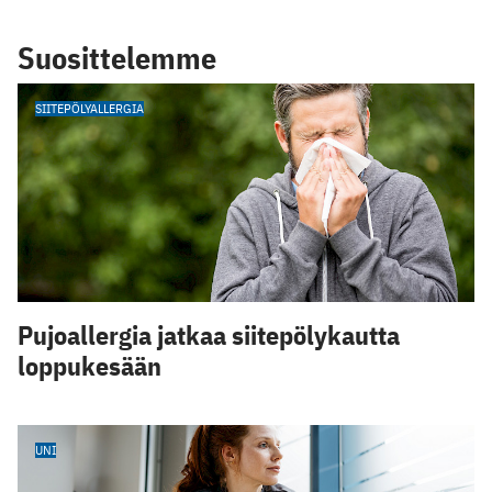
Suosittelemme
SIITEPÖLYALLERGIA
Pujoallergia jatkaa siitepölykautta
loppukesään
UNI