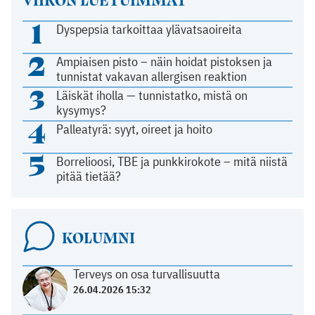
1
Dyspepsia tarkoittaa ylävatsaoireita
2
Ampiaisen pisto – näin hoidat pistoksen ja
tunnistat vakavan allergisen reaktion
3
Läiskät iholla — tunnistatko, mistä on
kysymys?
4
Palleatyrä: syyt, oireet ja hoito
5
Borrelioosi, TBE ja punkkirokote – mitä niistä
pitää tietää?
KOLUMNI
Terveys on osa turvallisuutta
26.04.2026 15:32