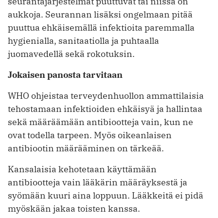
seurantajärjestelmät puuttuvat tai niissä on
aukkoja. Seurannan lisäksi ongelmaan pitää
puuttua ehkäisemällä infektioita paremmalla
hygienialla, sanitaatiolla ja puhtaalla
juomavedellä sekä rokotuksin.
Jokaisen panosta tarvitaan
WHO ohjeistaa terveydenhuollon ammattilaisia
tehostamaan infektioiden ehkäisyä ja hallintaa
sekä määräämään antibiootteja vain, kun ne
ovat todella tarpeen. Myös oikeanlaisen
antibiootin määrääminen on tärkeää.
Kansalaisia kehotetaan käyttämään
antibiootteja vain lääkärin määräyksestä ja
syömään kuuri aina loppuun. Lääkkeitä ei pidä
myöskään jakaa toisten kanssa.