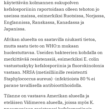
käytettävän kolmannen sukupolven
kefalosporiinin raportoidaan olleen tehoton jo
useissa maissa, esimerkiksi Ruotsissa, Norjassa,
Englannissa, Ranskassa, Kanadassa ja
Japanissa.
Afrikan alueelta on saatavilla niukasti tietoa,
mutta saatu tieto on WHO:n mukaan
huolestuttavaa. Useiden bakteerien kohdalla on
merkittävää resistenssiä, esimerkiksi E. colin
vastustuskyky kefalosporiinia ja fluorokinolonia
vastaan. MRSA (metisilliinille resistentti
Staphylococcus aureus) -infektioista 80 % ei
parane tavallisella antibioottihoidolla.
Tilanne on vastaava Amerikan alueella ja
eteläisen Välimeren alueella, joissa myös K.
pneumoniaen resistenssi kefalosporiineja