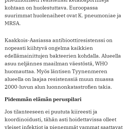
kohtaan on huolestuttava. Euroopassa
suurimmat huolenaiheet ovat K. pneumoniae ja
MRSA.
Kaakkois-Aasiassa antibioottiresistenssi on
nopeasti kiihtyvä ongelma kaikkien
edellämainittujen bakteerien kohdalla. Alueella
asuu neljännes maailman väestöstä, WHO
huomauttaa. Myös läntisen Tyynenmeren
alueella on laajaa resistenssiä muun muassa
2000-luvun alun luonnonkatastrofien takia.
Pidemmän elämän peruspilari
Jos tilanteeseen ei puututa kiireesti ja
koordinoidusti, tähän asti hoidettavissa olleet
yleiset infektiot ja pienemmät vammat saattavat