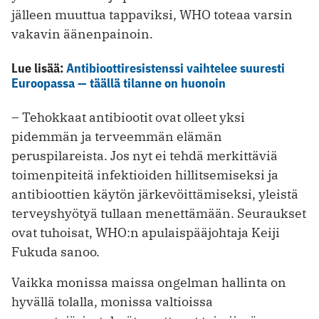
jälleen muuttua tappaviksi, WHO toteaa varsin
vakavin äänenpainoin.
Lue lisää:
Antibioottiresistenssi vaihtelee suuresti
Euroopassa — täällä tilanne on huonoin
– Tehokkaat antibiootit ovat olleet yksi
pidemmän ja terveemmän elämän
peruspilareista. Jos nyt ei tehdä merkittäviä
toimenpiteitä infektioiden hillitsemiseksi ja
antibioottien käytön järkevöittämiseksi, yleistä
terveyshyötyä tullaan menettämään. Seuraukset
ovat tuhoisat, WHO:n apulaispääjohtaja Keiji
Fukuda sanoo.
Vaikka monissa maissa ongelman hallinta on
hyvällä tolalla, monissa valtioissa