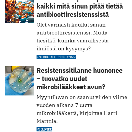
kaikki mitä sinun pitää tietää
antibioottiresistenssistä
Olet varmasti kuullut sanan
antibioottiresistenssi. Mutta
tiesitkö, kuinka vaarallisesta
ilmiöstä on kysymys?
ANTIBIOOTTIRESISTENSSI
Resistenssitilanne huononee
– tuovatko uudet
mikrobilääkkeet avun?
Myyntiluvan on saanut viiden viime
vuoden aikana 7 uutta
mikrobilääkettä, kirjoittaa Harri
Marttila.
MIELIPIDE