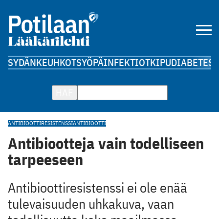
SYDÄN
KEUHKOT
SYÖPÄ
INFEKTIOT
KIPU
DIABETES
A
HAE
ANTIBIOOTTIRESISTENSSI
ANTIBIOOTTI
Antibiootteja vain todelliseen
tarpeeseen
Antibioottiresistenssi ei ole enää
tulevaisuuden uhkakuva, vaan