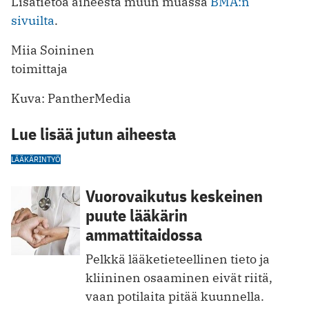
Lisätietoa aiheesta muun muassa
BMA:n
sivuilta
.
Miia Soininen
toimittaja
Kuva: PantherMedia
Lue lisää jutun aiheesta
LÄÄKÄRINTYÖ
Vuorovaikutus keskeinen
puute lääkärin
ammattitaidossa
Pelkkä lääketieteellinen tieto ja
kliininen osaaminen eivät riitä,
vaan potilaita pitää kuunnella.