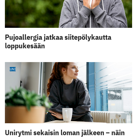
Pujoallergia jatkaa siitepölykautta
loppukesään
UNI
Unirytmi sekaisin loman jälkeen – näin