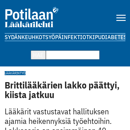
SYDÄN
KEUHKOT
SYÖPÄ
INFEKTIOT
KIPU
DIABETES
A
HAE
LÄÄKÄRINTYÖ
Brittilääkärien lakko päättyi,
kiista jatkuu
Lääkärit vastustavat hallituksen
ajamia heikennyksiä työehtoihin.