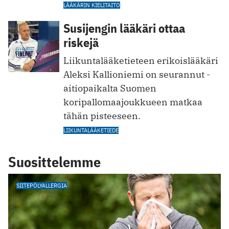
LÄÄKÄRIN KIELITAITO
Susijengin lääkäri ottaa
riskejä
Liikuntalääketieteen erikoislääkäri
Aleksi Kallioniemi on seurannut ­
aitiopaikalta Suomen
koripallomaajoukkueen matkaa
tähän pisteeseen.
LIIKUNTALÄÄKETIEDE
Suosittelemme
SIITEPÖLYALLERGIA