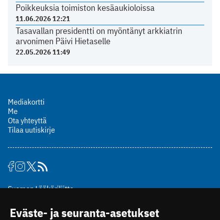
Poikkeuksia toimiston kesäaukioloissa
11.06.2026 12:21
Tasavallan presidentti on myöntänyt arkkiatrin
arvonimen Päivi Hietaselle
22.05.2026 11:49
Mediakortti
Me
Ota yhteyttä
Tilaa uutiskirje
Suomen Lääkäriliitto
Mäkelänkatu 2, PL 49
Eväste- ja seuranta-asetukset
00510 Helsinki