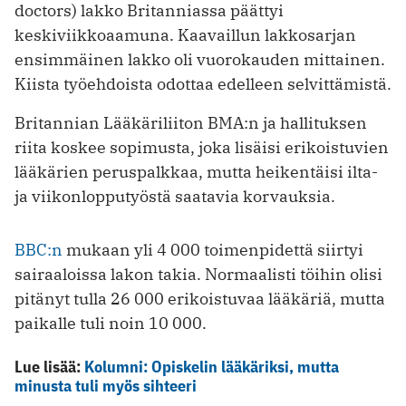
doctors) lakko Britanniassa päättyi
keskiviikkoaamuna. Kaavaillun lakkosarjan
ensimmäinen lakko oli vuorokauden mittainen.
Kiista työehdoista odottaa edelleen selvittämistä.
Britannian Lääkäriliiton BMA:n ja hallituksen
riita koskee sopimusta, joka lisäisi erikoistuvien
lääkärien peruspalkkaa, mutta heikentäisi ilta-
ja viikonlopputyöstä saatavia korvauksia.
BBC:n
mukaan yli 4 000 toimenpidettä siirtyi
sairaaloissa lakon takia. Normaalisti töihin olisi
pitänyt tulla 26 000 erikoistuvaa lääkäriä, mutta
paikalle tuli noin 10 000.
Lue lisää:
Kolumni: Opiskelin lääkäriksi, mutta
minusta tuli myös sihteeri