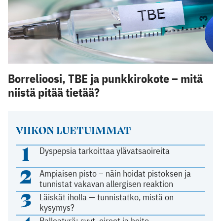
Borrelioosi, TBE ja punkkirokote – mitä
niistä pitää tietää?
VIIKON LUETUIMMAT
1
Dyspepsia tarkoittaa ylävatsaoireita
2
Ampiaisen pisto – näin hoidat pistoksen ja
tunnistat vakavan allergisen reaktion
3
Läiskät iholla — tunnistatko, mistä on
kysymys?
Palleatyrä: syyt, oireet ja hoito