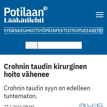
SYDÄN
KEUHKOT
SYÖPÄ
INFEKTIOT
KIPU
DIABETES
A
HAE
Crohnin taudin kirurginen
hoito vähenee
Crohnin taudin syyn on edelleen
tuntematon.
27.1.2021 09.00