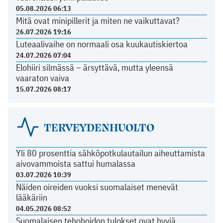
05.08.2026 06:13
Mitä ovat minipillerit ja miten ne vaikuttavat?
26.07.2026 19:16
Luteaalivaihe on normaali osa kuukautiskiertoa
24.07.2026 07:04
Elohiiri silmässä – ärsyttävä, mutta yleensä
vaaraton vaiva
15.07.2026 08:17
TERVEYDENHUOLTO
Yli 80 prosenttia sähköpotkulautailun aiheuttamista
aivovammoista sattui humalassa
03.07.2026 10:39
Näiden oireiden vuoksi suomalaiset menevät
lääkäriin
04.05.2026 08:52
Suomalaisen tehohoidon tulokset ovat hyviä