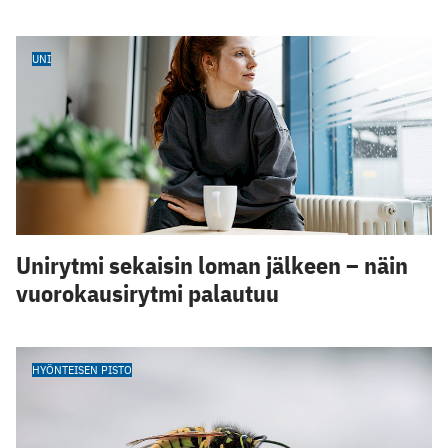
UNI
Unirytmi sekaisin loman jälkeen – näin
vuorokausirytmi palautuu
HYÖNTEISEN PISTO