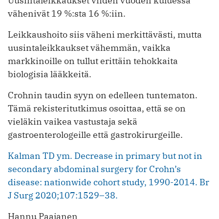
Uusintaleikkaukset viiden vuoden kuluessa
vähenivät 19 %:sta 16 %:iin.
Leikkaushoito siis väheni merkittävästi, mutta
uusintaleikkaukset vähemmän, vaikka
markkinoille on tullut erittäin tehokkaita
biologisia lääkkeitä.
Crohnin taudin syyn on edelleen tuntematon.
Tämä rekisteritutkimus osoittaa, että se on
vieläkin vaikea vastustaja sekä
gastroenterologeille että gastrokirurgeille.
Kalman TD ym. Decrease in primary but not in
secondary abdominal surgery for Crohn’s
disease: nationwide cohort study, 1990-2014. Br
J Surg 2020;107:1529–38.
Hannu Paajanen