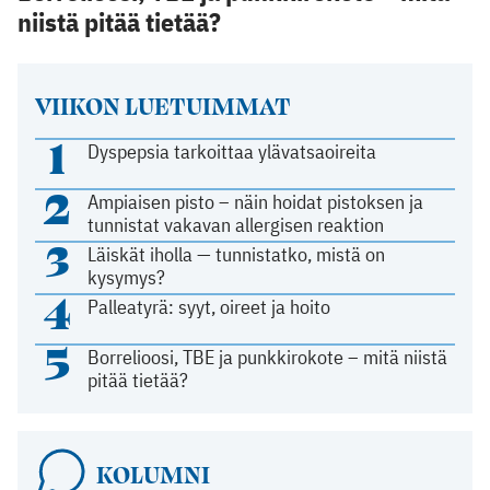
niistä pitää tietää?
VIIKON LUETUIMMAT
1
Dyspepsia tarkoittaa ylävatsaoireita
2
Ampiaisen pisto – näin hoidat pistoksen ja
tunnistat vakavan allergisen reaktion
3
Läiskät iholla — tunnistatko, mistä on
kysymys?
4
Palleatyrä: syyt, oireet ja hoito
5
Borrelioosi, TBE ja punkkirokote – mitä niistä
pitää tietää?
KOLUMNI