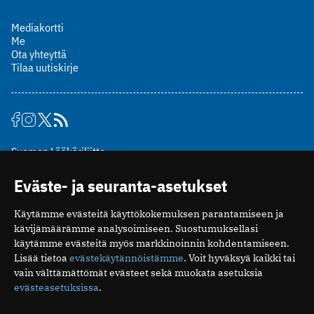
Mediakortti
Me
Ota yhteyttä
Tilaa uutiskirje
Suomen Lääkäriliitto
Mäkelänkatu 2, PL 49
Eväste- ja seuranta-asetukset
00510 Helsinki
puh. (09) 393 091
Käytämme evästeitä käyttökokemuksen parantamiseen ja
toimitus@potilaanlaakarilehti.fi
kävijämäärämme analysoimiseen. Suostumuksellasi
käytämme evästeitä myös markkinoinnin kohdentamiseen.
ISSN 2323-9476
Lisää tietoa
evästekäytännöistämme
. Voit hyväksyä kaikki tai
vain välttämättömät evästeet sekä muokata asetuksia
evästeasetuksissa
.