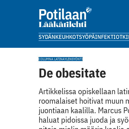
SYDÄN
KEUHKOT
SYÖPÄ
INFEKTIOT
KI
COLUMNA LATINA
YLENSYÖNTI
De obesitate
Artikkelissa opiskellaan lat
roomalaiset hoitivat muun 
juontiaan kaalilla. Marcus P
haluat pidoissa juoda ja syöd