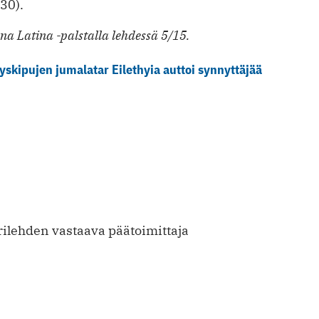
30).
a Latina -palstalla lehdessä 5/15.
tyskipujen jumalatar Eilethyia auttoi synnyttäjää
rilehden vastaava päätoimittaja