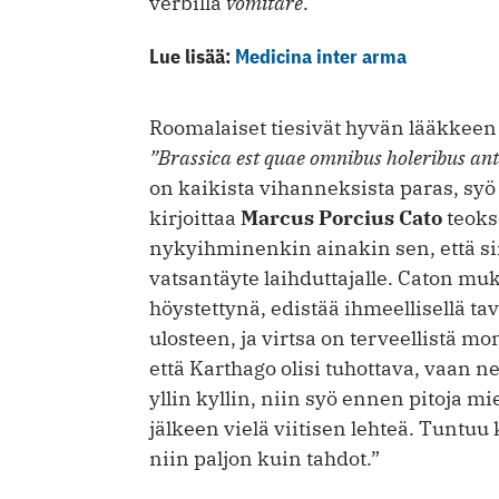
verbillä
vomitare
.
Lue lisää:
Medicina inter arma
Roomalaiset tiesivät hyvän lääkkeen y
”Brassica est quae omnibus holeribus ant
on kaikista vihanneksista paras, syö
kirjoittaa
Marcus Porcius Cato
teok
nykyihminenkin ainakin sen, että sii
vatsantäyte laihduttajalle. Caton muk
höystettynä, edistää ihmeellisellä tav
ulosteen, ja virtsa on terveellistä m
että Karthago olisi tuhottava, vaan n
yllin kyllin, niin syö ennen pitoja mi
jälkeen vielä viitisen lehteä. Tuntuu 
niin paljon kuin tahdot.”