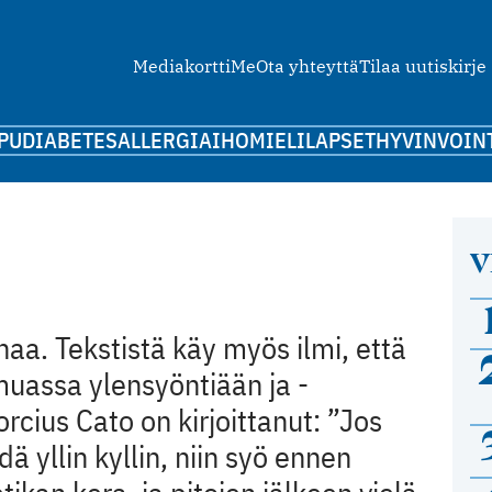
Mediakortti
Me
Ota yhteyttä
Tilaa uutiskirje
PU
DIABETES
ALLERGIA
IHO
MIELI
LAPSET
HYVINVOIN
V
inaa. Tekstistä käy myös ilmi, että
muassa ylensyöntiään ja -
orcius Cato on kirjoittanut: ”Jos
ä yllin kyllin, niin syö ennen