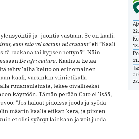
Aj
22
lensyöntiä ja -juontia vastaan. Se on kaali.
Ku
istat, eam esto vel coctam vel crudam”
eli ”Kaali
18
 sitä raakana tai kypsennettynä”. Näin
Po
sessaan
De agri cultura
. Kaalista tietää
11
Ta
tä tehty laiha keitto on erinomainen
ar
aan kaali, varsinkin viinietikalla
22
alla ruuansulatusta, tekee oivalliseksi
oneen käyttöön. Tämän perään Cato ei lisää,
euvoo: ”Jos haluat pidoissa juoda ja syödä
elin määrin kaalia etikan kera, ja pitojen
kuin et olisi syönyt lainkaan ja voit juoda