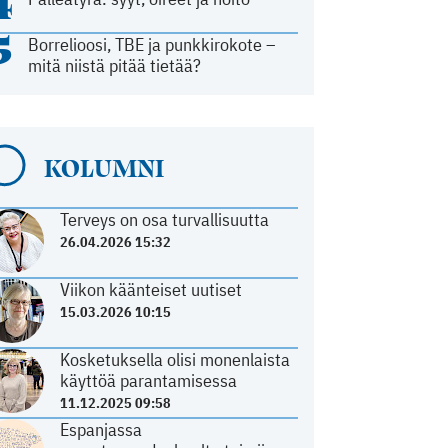
4
5
Borrelioosi, TBE ja punkkirokote –
mitä niistä pitää tietää?
KOLUMNI
Terveys on osa turvallisuutta
26.04.2026 15:32
Viikon käänteiset uutiset
15.03.2026 10:15
Kosketuksella olisi monenlaista
käyttöä parantamisessa
11.12.2025 09:58
Espanjassa