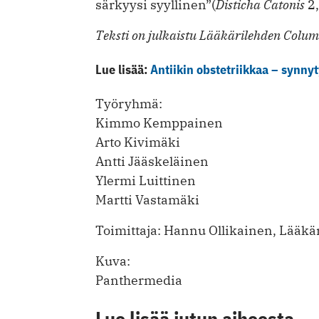
särkyysi syyllinen”(
Disticha Catonis
2,
Teksti on julkaistu Lääkärilehden Column
Lue lisää:
Antiikin obstetriikkaa – synny
Työryhmä:
Kimmo Kemppainen
Arto Kivimäki
Antti Jääskeläinen
Ylermi Luittinen
Martti Vastamäki
Toimittaja: Hannu Ollikainen, Lääkä
Kuva:
Panthermedia
Lue lisää jutun aiheesta