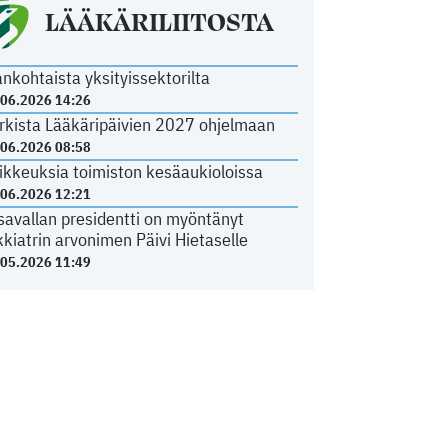
LÄÄKÄRILIITOSTA
ankohtaista yksityissektorilta
.06.2026 14:26
rkista Lääkäripäivien 2027 ohjelmaan
.06.2026 08:58
ikkeuksia toimiston kesäaukioloissa
.06.2026 12:21
savallan presidentti on myöntänyt
kkiatrin arvonimen Päivi Hietaselle
.05.2026 11:49