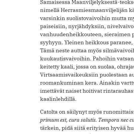
Samaisessa Maanviljelyksestä-teoks
nimellä Herrasmiesmaanviljelijän kä
varsinkin suolistovaivoihin mutta m
paiseisiin, nyrjähdyksiin, nivelvaiv
vanhuudenheikkouteen, sieraimen p
syyhyyn. Yleinen heikkous paranee, 
Tämä neste auttaa myös silmävaivoih
kuukautisvaivoihin. Pahoihin vatsanv
keitetty kaali, jossa on suolaa, ohra
Virtsaamisvaikeuksiin puolestaan aut
roomankuminan kera. Ainakin varttu
imettävät naiset hoitivat rintarauha
kaalinlehdillä.
Catolta on säilynyt myös runomittai
primum est, cura salutis. Tempora nec cul
tärkein, pidä siitä erityisen ­hyvää huo