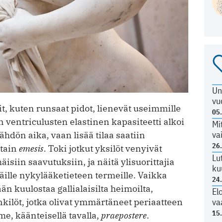
Un
vu
 kuten runsaat pidot, lienevät useimmille
05
en ventriculusten elastinen kapasiteetti alkoi
Mi
va
lähdön aika, vaan lisää tilaa saatiin
26
ttain
emesis
. Toki jotkut yksilöt venyivät
Lu
siin saavutuksiin, ja näitä ylisuorittajia
ku
ille nykylääketieteen termeille. Vaikka
24
än kuulostaa gallialaisilta heimoilta,
El
va
kilöt, jotka olivat ymmärtäneet periaatteen
15
, käänteisellä tavalla,
praepostere
.