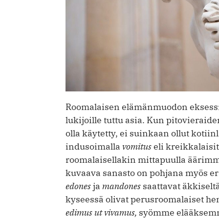
Roomalaisen elämänmuodon eksessit,
lukijoille tuttu asia. Kun pitovieraid
olla käytetty, ei suinkaan ollut kotiin
indusoimalla
vomitus
eli kreikkalaisi
roomalaisellakin mittapuulla äärimmäi
kuvaava sanasto on pohjana myös erä
edones
ja
mandones
saattavat äkkiseltä
kyseessä olivat perusroomalaiset hen
edimus ut vivamus,
syömme elääksemme