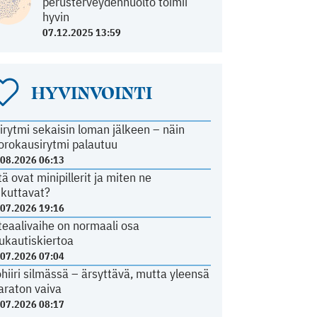
perusterveydenhuolto toimii
hyvin
07.12.2025 13:59
HYVINVOINTI
irytmi sekaisin loman jälkeen – näin
orokausirytmi palautuu
.08.2026 06:13
tä ovat minipillerit ja miten ne
ikuttavat?
.07.2026 19:16
teaalivaihe on normaali osa
ukautiskiertoa
.07.2026 07:04
ohiiri silmässä – ärsyttävä, mutta yleensä
araton vaiva
.07.2026 08:17