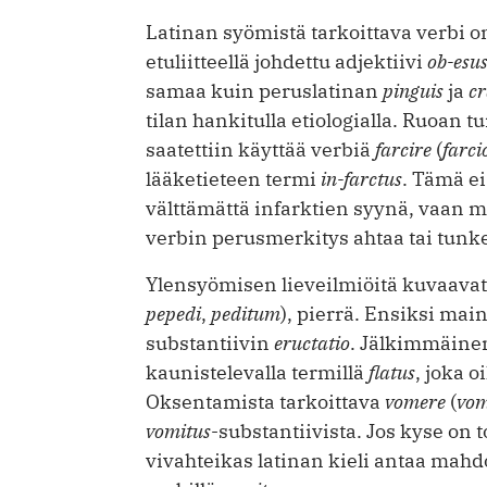
Latinan syömistä tarkoittava verbi 
etuliitteellä johdettu adjektiivi
ob-esu
samaa kuin peruslatinan
pinguis
ja
cr
tilan hankitulla etiologialla. Ruoan 
saatettiin käyttää verbiä
farcire
(
farci
lääketieteen termi
in-farctus
. Tämä ei
välttämättä infarktien syynä, vaan 
verbin perusmerkitys ahtaa tai tunk
Ylensyömisen lieveilmiöitä kuvaavat
pepedi
,
peditum
), pierrä. Ensiksi main
substantiivin
eructatio
. Jälkimmäinen
kaunistelevalla termillä
flatus
, joka o
Oksentamista tarkoittava ­
vomere
(
vo
vomitus
-substantiivista. Jos kyse on t
vivahteikas latinan kieli antaa mah