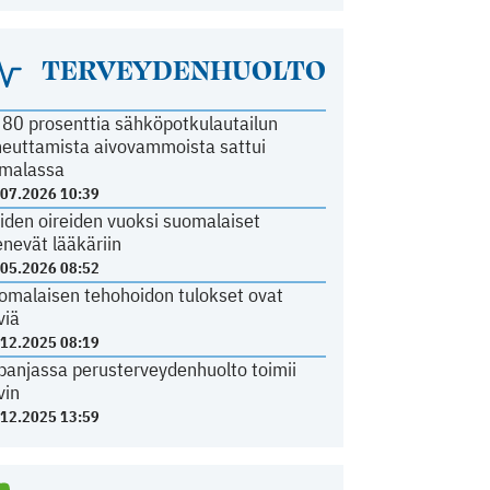
TERVEYDENHUOLTO
i 80 prosenttia sähköpotkulautailun
heuttamista aivovammoista sattui
malassa
.07.2026 10:39
iden oireiden vuoksi suomalaiset
nevät lääkäriin
.05.2026 08:52
omalaisen tehohoidon tulokset ovat
viä
.12.2025 08:19
panjassa perusterveydenhuolto toimii
vin
.12.2025 13:59