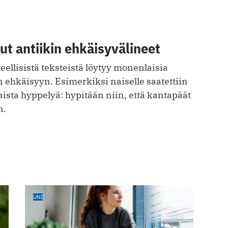
uut antiikin ehkäisyvälineet
teellisistä teksteistä löytyy monenlaisia
 ehkäisyyn. Esimerkiksi naiselle saatettiin
laista hyppelyä: hypitään niin, että kantapäät
n.
UNI