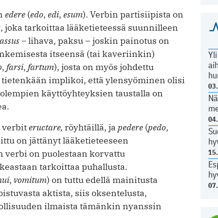
on
edere
(
edo
,
edi
,
esum
). Verbin partisiipista on
s
, joka tarkoittaa lääketieteessä suunnilleen
assus –
lihava, paksu – joskin painotus on
tunkemisesta itseensä (tai kaveriinkin)
Yl
ai
o
,
farsi
,
fartum
), josta on myös johdettu
hu
 tietenkään implikoi, että ylensyöminen olisi
03
molempien käyttöyhteyksien taustalla on
Nä
ea.
me
04
 verbit
eructare,
röyhtäillä, ja
pedere
(
pedo
,
Su
ittu on jättänyt lääketieteeseen
hy
15
 verbi on puolestaan korvattu
Es
ikeastaan tarkoittaa puhallusta.
hy
mui
,
vomitum
) on tuttu edellä mainitusta
07
oistuvasta aktista, siis oksentelusta,
dollisuuden ilmaista tämänkin nyanssin