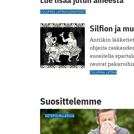
COLUMNA LATINA
YLENSYÖNTI
Silfion ja m
Antiikin lääketie
ohjeita raskauden
suositella sparta
osuvat pakaroihi
COLUMNA LATINA
Suosittelemme
SIITEPÖLYALLERGIA