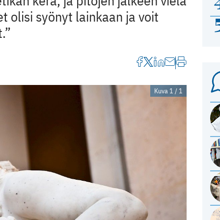
tikan kera, ja pitojen jälkeen vielä
t olisi syönyt lainkaan ja voit
t.”
Kuva 1 / 1