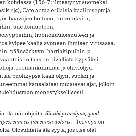
en kohdassa (156-7; ilmestynyt suomeksi
sikirj
a
), Cato antaa erilaisia kaalireseptejä
yös haavojen hoitoon, turvotuksiin,
oihin, unettomuuteen,
olyyppeihin, huonokuuloisuuteen ja
jos kylpee kaalia syöneen ihmisen virtsassa.
in, päänsärkyyn, hartiakipuihin ja
äänteisiin taas on oivallista kypsäksi
jauhoja, roomankuminaa ja oliiviöljyä.
taa puolikypsä kaali öljyn, suolan ja
neemmat kansalaiset muistavat ajat, jolloin
stulehdustaan menestyksellisesti
sia elämänohjeita:
Sit tibi praecipue, quod
pes, cum sis tibi causa doloris
. ”Terveys on
lta. Olosuhteita älä syytä, jos itse olet