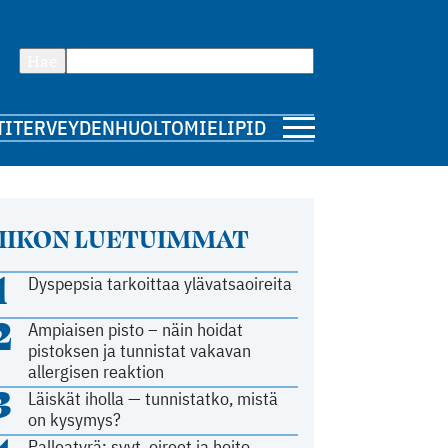
Hae
TI
TERVEYDENHUOLTO
MIELIPIDE
IIKON LUETUIMMAT
1
Dyspepsia tarkoittaa ylävatsaoireita
2
Ampiaisen pisto – näin hoidat
pistoksen ja tunnistat vakavan
allergisen reaktion
3
Läiskät iholla — tunnistatko, mistä
on kysymys?
Palleatyrä: syyt, oireet ja hoito