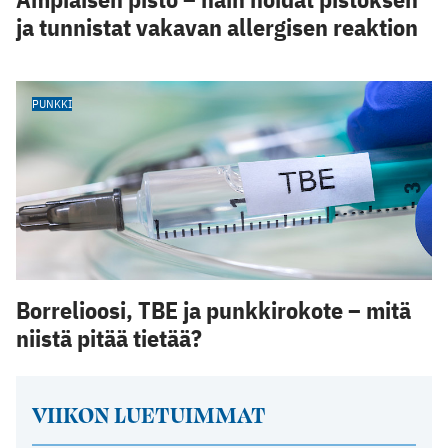
ja tunnistat vakavan allergisen reaktion
PUNKKI
Borrelioosi, TBE ja punkkirokote – mitä
niistä pitää tietää?
VIIKON LUETUIMMAT