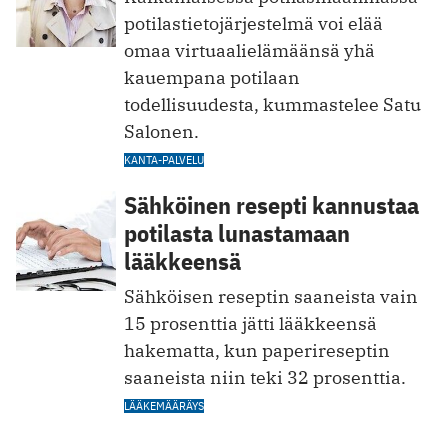
potilastietojärjestelmä voi elää
omaa virtuaalielämäänsä yhä
kauempana potilaan
todellisuudesta, kummastelee Satu
Salonen.
KANTA-PALVELU
Sähköinen resepti kannustaa
potilasta lunastamaan
lääkkeensä
Sähköisen reseptin saaneista vain
15 prosenttia jätti lääkkeensä
hakematta, kun paperireseptin
saaneista niin teki 32 prosenttia.
LÄÄKEMÄÄRÄYS