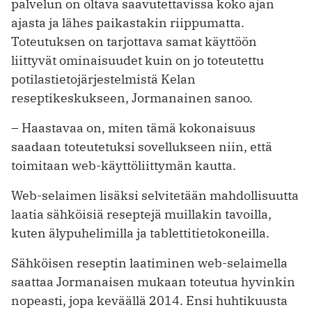
palvelun on oltava saavutettavissa koko ajan
ajasta ja lähes paikastakin riippumatta.
Toteutuksen on tarjottava samat käyttöön
liittyvät ominaisuudet kuin on jo toteutettu
potilastietojärjestelmistä Kelan
reseptikeskukseen, Jormanainen sanoo.
– Haastavaa on, miten tämä kokonaisuus
saadaan toteutetuksi sovellukseen niin, että
toimitaan web-käyttöliittymän kautta.
Web-selaimen lisäksi selvitetään mahdollisuutta
laatia sähköisiä reseptejä muillakin tavoilla,
kuten älypuhelimilla ja tablettitietokoneilla.
Sähköisen reseptin laatiminen web-selaimella
saattaa Jormanaisen mukaan toteutua hyvinkin
nopeasti, jopa keväällä 2014. Ensi huhtikuusta