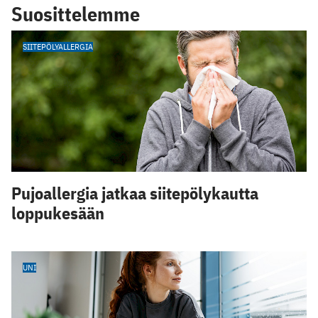
Suosittelemme
SIITEPÖLYALLERGIA
Pujoallergia jatkaa siitepölykautta
loppukesään
UNI