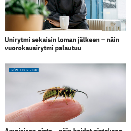
Unirytmi sekaisin loman jälkeen – näin
vuorokausirytmi palautuu
HYÖNTEISEN PISTO
Ampiaisen pisto – näin hoidat pistoksen