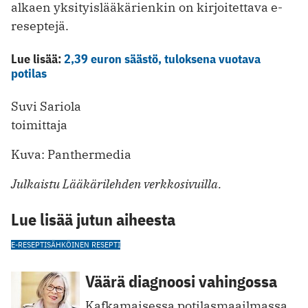
alkaen yksityislääkärienkin on kirjoitettava e-
reseptejä.
Lue lisää:
2,39 euron säästö, tuloksena vuotava
potilas
Suvi Sariola
toimittaja
Kuva: Panthermedia
Julkaistu Lääkärilehden verkkosivuilla.
Lue lisää jutun aiheesta
E-RESEPTI
SÄHKÖINEN RESEPTI
Väärä diagnoosi vahingossa
Kafkamaisessa potilasmaailmassa