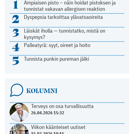
1
Ampiaisen pisto – näin hoidat pistoksen ja
tunnistat vakavan allergisen reaktion
2
Dyspepsia tarkoittaa ylävatsaoireita
3
Läiskät iholla — tunnistatko, mistä on
kysymys?
4
Palleatyrä: syyt, oireet ja hoito
5
Tunnista punkin pureman jälki
KOLUMNI
Terveys on osa turvallisuutta
26.04.2026 15:32
Viikon käänteiset uutiset
15.03.2026 10:15