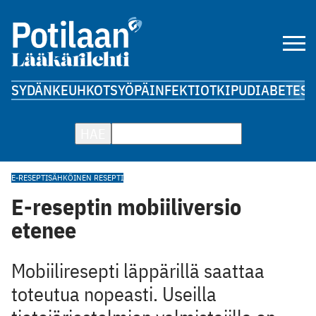
SYDÄN
KEUHKOT
SYÖPÄ
INFEKTIOT
KIPU
DIABETES
A
HAE
E-RESEPTI
SÄHKÖINEN RESEPTI
E-reseptin mobiiliversio
etenee
Mobiiliresepti läppärillä saattaa
toteutua nopeasti. Useilla