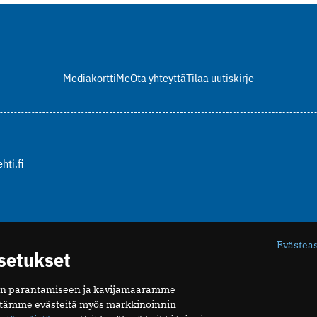
Mediakortti
Me
Ota yhteyttä
Tilaa uutiskirje
hti.fi
Evästea
asetukset
n parantamiseen ja kävijämäärämme
ytämme evästeitä myös markkinoinnin