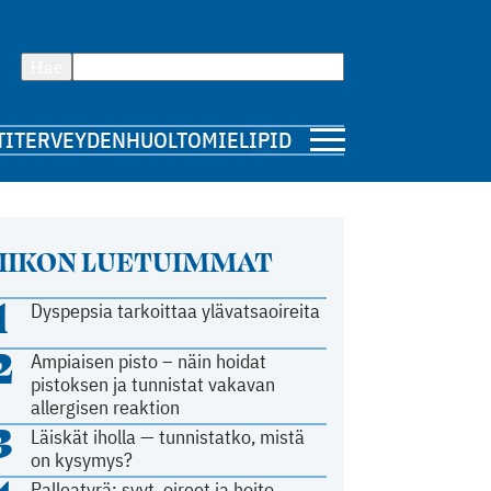
Hae
TI
TERVEYDENHUOLTO
MIELIPIDE
IIKON LUETUIMMAT
1
Dyspepsia tarkoittaa ylävatsaoireita
2
Ampiaisen pisto – näin hoidat
pistoksen ja tunnistat vakavan
allergisen reaktion
3
Läiskät iholla — tunnistatko, mistä
on kysymys?
Palleatyrä: syyt, oireet ja hoito