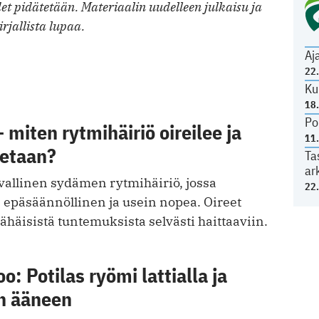
t pidätetään. Materiaalin uudelleen julkaisu ja
irjallista lupaa.
Aj
22
Ku
18
Po
 miten rytmihäiriö oireilee ja
11
detaan?
Ta
ar
vallinen sydämen rytmihäiriö, jossa
22
epäsäännöllinen ja usein nopea. Oireet
vähäisistä tuntemuksista selvästi haittaaviin.
o: Potilas ryömi lattialla ja
n ääneen