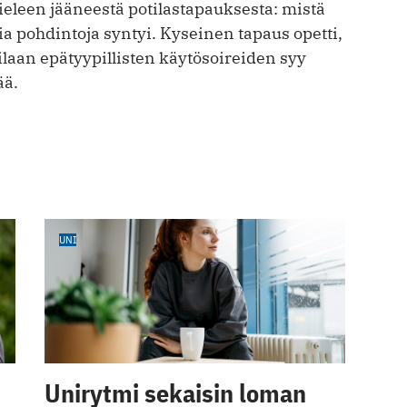
ieleen jääneestä potilastapauksesta: mistä
sia pohdintoja syntyi. ­Kyseinen tapaus opetti,
laan ­epätyypillisten käytös­oireiden syy
ää.
UNI
Unirytmi sekaisin loman