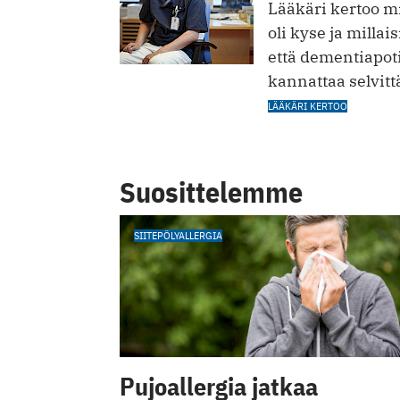
Lääkäri kertoo m
oli kyse ja millai
että dementiapoti
kannattaa selvitt
LÄÄKÄRI KERTOO
Suosittelemme
SIITEPÖLYALLERGIA
Pujoallergia jatkaa