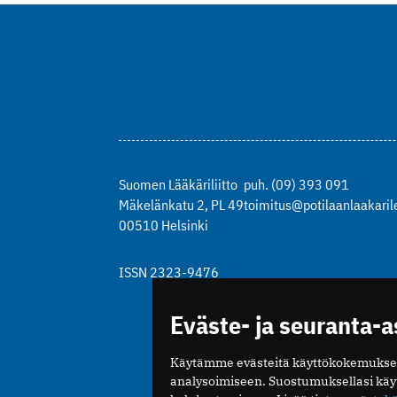
Suomen Lääkäriliitto
puh. (09) 393 091
Mäkelänkatu 2, PL 49
toimitus@potilaanlaakarile
00510 Helsinki
ISSN 2323-9476
Eväste- ja seuranta-
Käytämme evästeitä käyttökokemukse
analysoimiseen. Suostumuksellasi kä