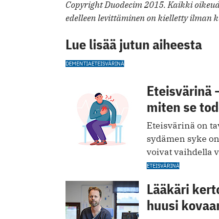
Copyright Duodecim 2015. Kaikki oikeude
edelleen levittäminen on kielletty ilman k
Lue lisää jutun aiheesta
DEMENTIA
ETEISVÄRINÄ
Eteisvärinä –
miten se to
Eteisvärinä on ta
sydämen syke on 
voivat vaihdella 
ETEISVÄRINÄ
Lääkäri kerto
huusi kovaa