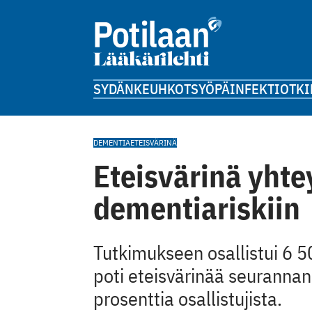
SYDÄN
KEUHKOT
SYÖPÄ
INFEKTIOT
KI
DEMENTIA
ETEISVÄRINÄ
Eteisvärinä yht
dementiariskiin
Tutkimukseen osallistui 6 50
poti eteisvärinää seurannan
prosenttia osallistujista.