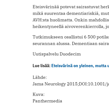
Eteisvärinää potevat sairastuvat he
mikä suurentaa dementiariskiä, mutta
AVH:sta huolimatta. Onkin mahdollist
heikentyneellä aivoverenkierrolla, jo
Tutkimukseen osallistui 6 500 potilas
seurannan alussa. Dementiaan sairast
Uutispalvelu Duodecim
Lue lisää:
Eteisvärinä on yleinen, mutta
Lähde:
Jama Neurology 2015;DOI:10.1001/
Kuva:
Panthermedia