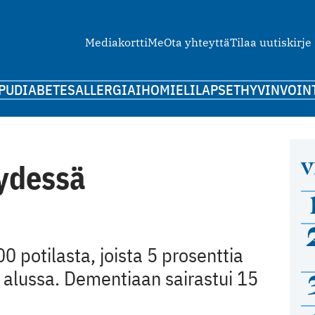
Mediakortti
Me
Ota yhteyttä
Tilaa uutiskirje
PU
DIABETES
ALLERGIA
IHO
MIELI
LAPSET
HYVINVOIN
V
eydessä
0 potilasta, joista 5 prosenttia
 alussa. Dementiaan sairastui 15