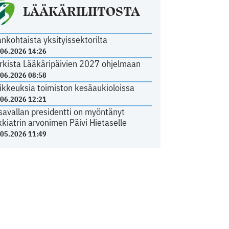
LÄÄKÄRILIITOSTA
ankohtaista yksityissektorilta
.06.2026 14:26
rkista Lääkäripäivien 2027 ohjelmaan
.06.2026 08:58
ikkeuksia toimiston kesäaukioloissa
.06.2026 12:21
savallan presidentti on myöntänyt
kkiatrin arvonimen Päivi Hietaselle
.05.2026 11:49