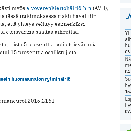
rkästi myös
aivoverenkiertohäiriöihin
(AVH),
 tässä tutkimuksessa riskit havaittiin
a, että yhteys selittyy esimerkiksi
ta eteisvärinä saattaa aiheuttaa.
Yl
ai
ta, joista 5 prosenttia poti eteisvärinää
hu
ui 15 prosenttia osallistujista.
03
Nä
me
04
Su
 usein huomaamaton rytmihäiriö
hy
15
Es
jamaneurol.2015.2161
hy
07