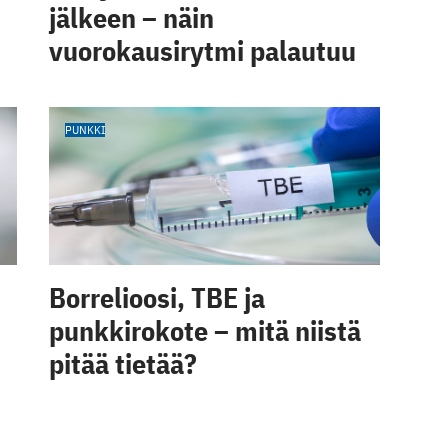
jälkeen – näin
vuorokausirytmi palautuu
PUNKKI
Borrelioosi, TBE ja
punkkirokote – mitä niistä
pitää tietää?