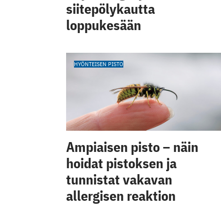
siitepölykautta
loppukesään
HYÖNTEISEN PISTO
Ampiaisen pisto – näin
hoidat pistoksen ja
tunnistat vakavan
allergisen reaktion