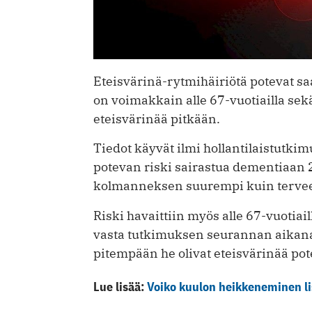
Eteisvärinä-rytmihäiriötä potevat saa
on voimakkain alle 67-vuotiailla sekä 
eteisvärinää pitkään.
Tiedot käyvät ilmi hollantilaistutkim
potevan riski sairastua dementiaan
kolmanneksen suurempi kuin terve
Riski havaittiin myös alle 67-vuotiaill
vasta tutkimuksen seurannan aikana.
pitempään he olivat eteisvärinää pot
Lue lisää:
Voiko kuulon heikkeneminen li