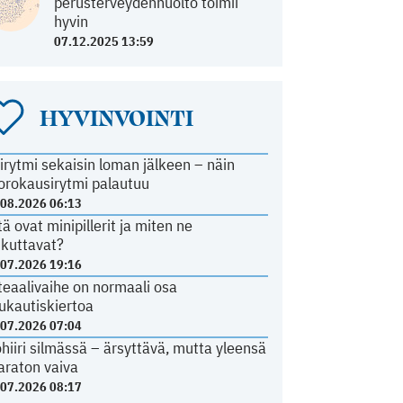
perusterveydenhuolto toimii
hyvin
07.12.2025 13:59
HYVINVOINTI
irytmi sekaisin loman jälkeen – näin
orokausirytmi palautuu
.08.2026 06:13
tä ovat minipillerit ja miten ne
ikuttavat?
.07.2026 19:16
teaalivaihe on normaali osa
ukautiskiertoa
.07.2026 07:04
ohiiri silmässä – ärsyttävä, mutta yleensä
araton vaiva
.07.2026 08:17