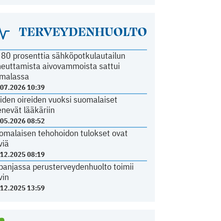
TERVEYDENHUOLTO
i 80 prosenttia sähköpotkulautailun
heuttamista aivovammoista sattui
malassa
.07.2026 10:39
iden oireiden vuoksi suomalaiset
nevät lääkäriin
.05.2026 08:52
omalaisen tehohoidon tulokset ovat
viä
.12.2025 08:19
panjassa perusterveydenhuolto toimii
vin
.12.2025 13:59