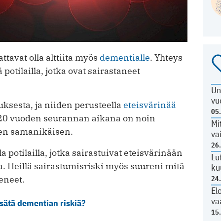
ttavat olla alttiita myös
dementialle
. Yhteys
potilailla, jotka ovat sairastaneet
Un
vu
uksesta, ja niiden perusteella
eteisvärinää
05
 20 vuoden seurannan aikana on noin
Mi
en samanikäisen.
va
26
a potilailla, jotka sairastuivat eteisvärinään
Lu
 Heillä sairastumisriski myös suureni mitä
ku
eneet.
24
El
va
sätä dementian riskiä?
15