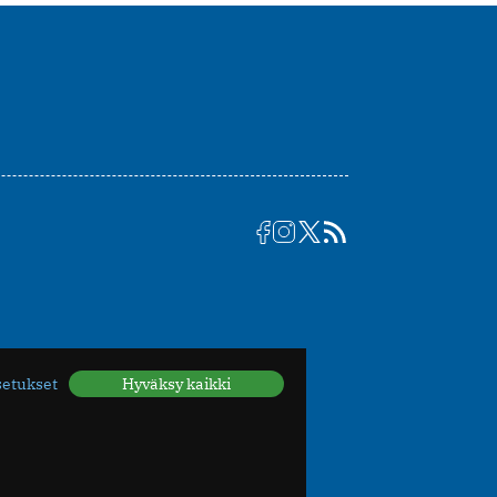
setukset
Hyväksy kaikki