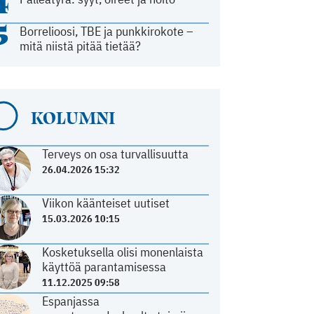
4
5
Borrelioosi, TBE ja punkkirokote –
mitä niistä pitää tietää?
KOLUMNI
Terveys on osa turvallisuutta
26.04.2026 15:32
Viikon käänteiset uutiset
15.03.2026 10:15
Kosketuksella olisi monenlaista
käyttöä parantamisessa
11.12.2025 09:58
Espanjassa