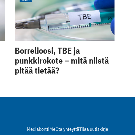
Borrelioosi, TBE ja
punkkirokote – mitä niistä
pitää tietää?
Mediakortti
Me
Ota yhteyttä
Tilaa uutiskirje