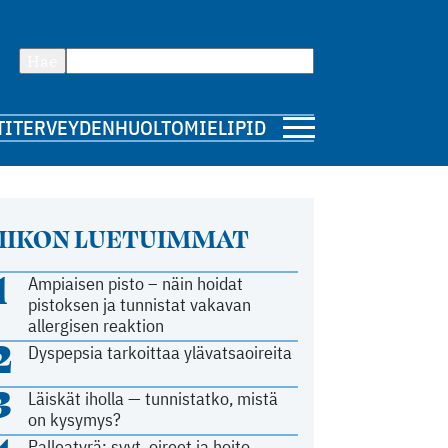
Hae
TI
TERVEYDENHUOLTO
MIELIPIDE
IIKON LUETUIMMAT
1
Ampiaisen pisto – näin hoidat
pistoksen ja tunnistat vakavan
allergisen reaktion
2
Dyspepsia tarkoittaa ylävatsaoireita
3
Läiskät iholla — tunnistatko, mistä
on kysymys?
Palleatyrä: syyt, oireet ja hoito