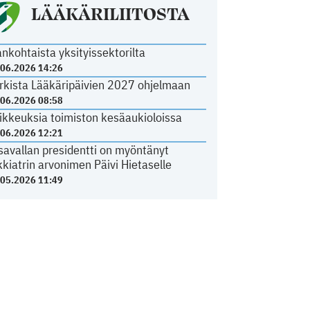
LÄÄKÄRILIITOSTA
ankohtaista yksityissektorilta
.06.2026 14:26
rkista Lääkäripäivien 2027 ohjelmaan
.06.2026 08:58
ikkeuksia toimiston kesäaukioloissa
.06.2026 12:21
savallan presidentti on myöntänyt
kkiatrin arvonimen Päivi Hietaselle
.05.2026 11:49