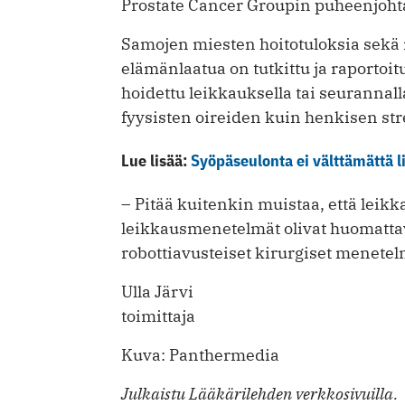
Prostate Cancer Groupin puheenjoht
Samojen miesten hoitotuloksia sekä
elämänlaatua on tutkittu ja raportoi
hoidettu leikkauksella tai seurannal
fyysisten oireiden kuin henkisen st
Lue lisää:
Syöpäseulonta ei välttämättä li
– Pitää kuitenkin muistaa, että leikk
leikkausmenetelmät olivat huomatta
robottiavusteiset kirurgiset menet
Ulla Järvi
toimittaja
Kuva: Panthermedia
Julkaistu Lääkärilehden verkkosivuilla.