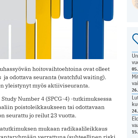
Un
vu
uhassyövän hoitovaihtoehtoina ovat olleet
05
Mi
 ja odottava seuranta (watchful waiting).
va
n yleistynyt myös aktiiviseuranta.
26
Lu
p Study Number 4 (SPCG-4) -tutkimuksessa
ku
kaaliin poistoleikkaukseen tai odottavaan
24
n seurattu jo reilut 23 vuotta.
El
va
tatutkimuksen mukaan radikaalileikkaus
15
antaryhmään verrattuna (suhteellinen riski