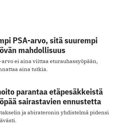
mpi PSA-arvo, sitä suurempi
övän mahdollisuus
arvo ei aina viittaa eturauhassyöpään,
nattaa aina tutkia.
oito parantaa etäpesäkkeistä
öpää sairastavien ennustetta
takselin ja abirateronin yhdistelmä pidensi
ävästi.