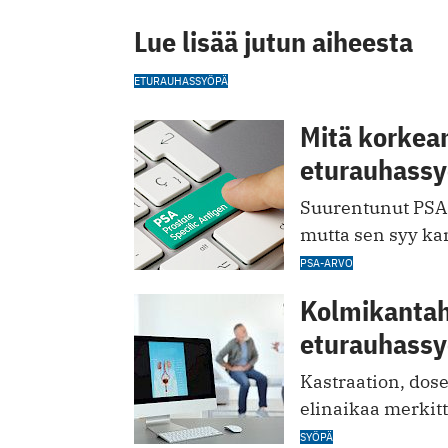
Lue lisää jutun aiheesta
ETURAUHASSYÖPÄ
Mitä korkea
eturauhassy
Suurentunut PSA-
mutta sen syy kan
PSA-ARVO
Kolmikantah
eturauhassy
Kastraation, dose
elinaikaa merkitt
SYÖPÄ