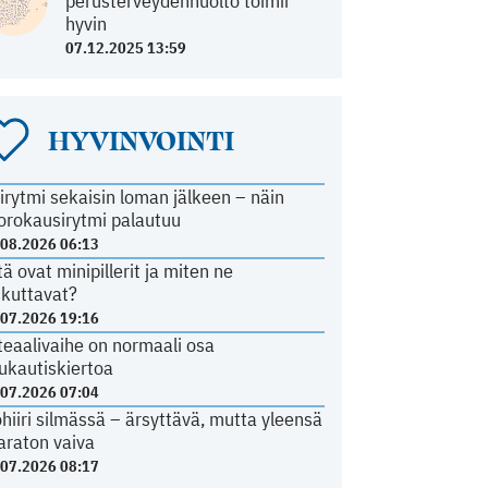
perusterveydenhuolto toimii
hyvin
07.12.2025 13:59
HYVINVOINTI
irytmi sekaisin loman jälkeen – näin
orokausirytmi palautuu
.08.2026 06:13
tä ovat minipillerit ja miten ne
ikuttavat?
.07.2026 19:16
teaalivaihe on normaali osa
ukautiskiertoa
.07.2026 07:04
ohiiri silmässä – ärsyttävä, mutta yleensä
araton vaiva
.07.2026 08:17