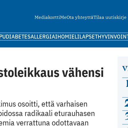
Mediakortti
Me
Ota yhteyttä
Tilaa uutiskirje
PU
DIABETES
ALLERGIA
IHO
MIELI
LAPSET
HYVINVOIN
V
stoleikkaus vähensi
mus osoitti, että varhaisen
idossa radikaali eturauhasen
lemia verrattuna odottavaan