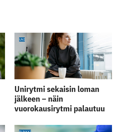
UNI
Unirytmi sekaisin loman
jälkeen – näin
vuorokausirytmi palautuu
PUNKKI