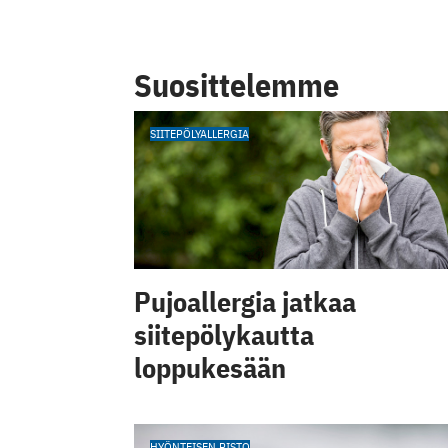
Suosittelemme
SIITEPÖLYALLERGIA
Pujoallergia jatkaa
siitepölykautta
loppukesään
HYÖNTEISEN PISTO