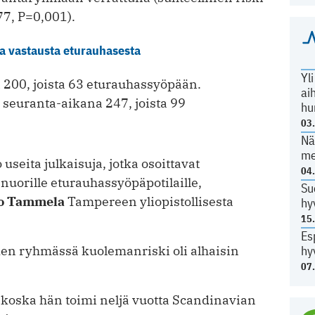
77, P=0,001).
a vastausta eturauhasesta
Yl
200, joista 63 eturauhassyöpään.
ai
seuranta-aikana 247, joista 99
hu
03
Nä
me
useita julkaisuja, jotka osoittavat
04
uorille eturauhassyöpäpotilaille,
Su
o Tammela
Tampereen yliopistollisesta
hy
15
Es
den ryhmässä kuolemanriski oli alhaisin
hy
07
koska hän toimi neljä vuotta Scandinavian