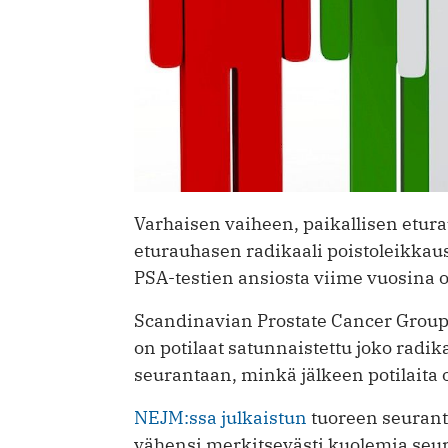
Varhaisen vaiheen, paikallisen etura
eturauhasen radikaali poistoleikkaus
PSA-testien ansiosta viime vuosina o
Scandinavian Prostate Cancer Grou
on potilaat satunnaistettu joko radi
seurantaan, minkä jälkeen potilaita o
NEJM:ssa julkaistun
tuoreen seuran
vähensi merkitsevästi kuolemia seur