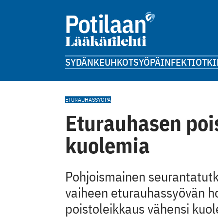
SYDÄN
KEUHKOT
SYÖPÄ
INFEKTIOT
KI
ETURAUHASSYÖPÄ
Eturauhasen poi
kuolemia
Pohjoismainen seurantatutki
vaiheen eturauhassyövän ho
poistoleikkaus vähensi kuo