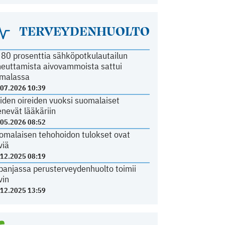
TERVEYDENHUOLTO
i 80 prosenttia sähköpotkulautailun
heuttamista aivovammoista sattui
malassa
.07.2026 10:39
iden oireiden vuoksi suomalaiset
nevät lääkäriin
.05.2026 08:52
omalaisen tehohoidon tulokset ovat
viä
.12.2025 08:19
panjassa perusterveydenhuolto toimii
vin
.12.2025 13:59