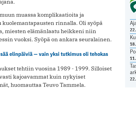
ajana.
 muun muassa komplikaatioita ja
tu kuolemantapausten rinnalla. Oli syöpä
Aj
22
la, miesten elämänlaatu heikkeni niin
Ku
ressin vuoksi. Syöpä on ankara seuralainen.
18
Po
sää elinpäiviä — vain yksi tutkimus oli tehokas
11
Ta
aukset tehtiin vuosina 1989 - 1999. Silloiset
ar
vasti kajoavammat kuin nykyiset
22
elmät, huomauttaa Teuvo Tammela.