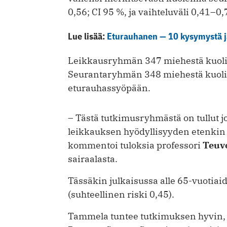
0,56; CI 95 %, ja vaihteluväli 0,41–0,
Lue lisää:
Eturauhanen — 10 kysymystä j
Leikkausryhmän 347 miehestä kuoli 
Seurantaryhmän 348 miehestä kuoli 
eturauhassyöpään.
– Tästä tutkimusryhmästä on tullut jo 
leikkauksen hyödyllisyyden etenkin n
kommentoi tuloksia professori
Teuv
sairaalasta.
Tässäkin julkaisussa alle 65-vuotiai
(suhteellinen riski 0,45).
Tammela tuntee tutkimuksen hyvin, 