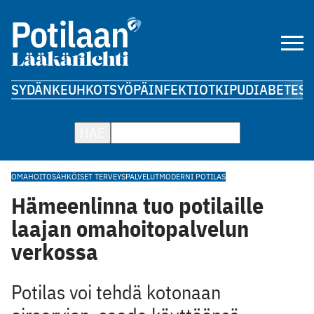
SYDÄN
KEUHKOT
SYÖPÄ
INFEKTIOT
KIPU
DIABETES
A
HAE
OMAHOITO
SÄHKÖISET TERVEYSPALVELUT
MODERNI POTILAS
Hämeenlinna tuo potilaille
laajan omahoitopalvelun
verkossa
Potilas voi tehdä kotonaan