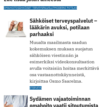
OMAHOITO
SÄHKÖISET TERVEYSPALVELUT
MODERNI POTILAS
Sähköiset terveyspalvelut –
lääkärin avuksi, potilaan
parhaaksi
Muualta maailmasta saadun
kokemuksen mukaan suojatun
sähköisen viestinnän ja
esimerkiksi videokonsultaation
avulla voitaisiin hoitaa merkittävä
osa vastaanottokäynneistä,
kirjoittaa Osmo Saarelma.
ETERVEYS
Sydämen vajaatoiminnan
omahoito vaatii sitoutumista