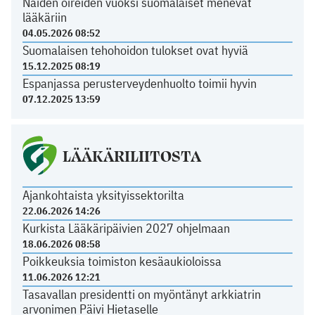
Näiden oireiden vuoksi suomalaiset menevät
lääkäriin
04.05.2026 08:52
Suomalaisen tehohoidon tulokset ovat hyviä
15.12.2025 08:19
Espanjassa perusterveydenhuolto toimii hyvin
07.12.2025 13:59
LÄÄKÄRILIITOSTA
Ajankohtaista yksityissektorilta
22.06.2026 14:26
Kurkista Lääkäripäivien 2027 ohjelmaan
18.06.2026 08:58
Poikkeuksia toimiston kesäaukioloissa
11.06.2026 12:21
Tasavallan presidentti on myöntänyt arkkiatrin
arvonimen Päivi Hietaselle