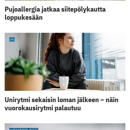
Pujoallergia jatkaa siitepölykautta
loppukesään
UNI
Unirytmi sekaisin loman jälkeen – näin
vuorokausirytmi palautuu
HYÖNTEISEN PISTO