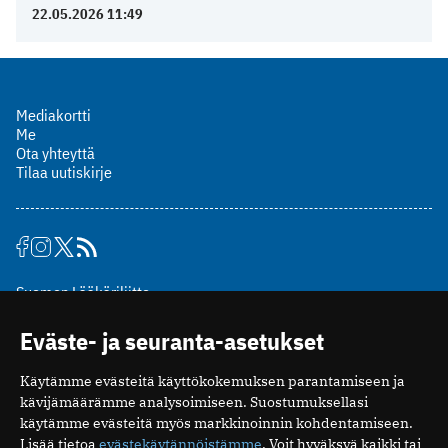
22.05.2026 11:49
Mediakortti
Me
Ota yhteyttä
Tilaa uutiskirje
Suomen Lääkäriliitto
Mäkelänkatu 2, PL 49
Eväste- ja seuranta-asetukset
00510 Helsinki
puh. (09) 393 091
Käytämme evästeitä käyttökokemuksen parantamiseen ja
toimitus@potilaanlaakarilehti.fi
kävijämäärämme analysoimiseen. Suostumuksellasi
käytämme evästeitä myös markkinoinnin kohdentamiseen.
ISSN 2323-9476
Lisää tietoa
evästekäytännöistämme
. Voit hyväksyä kaikki tai