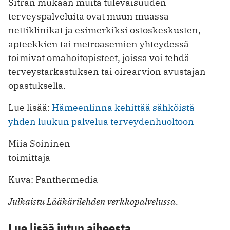
Sitran mukaan muita tulevaisuuden
terveyspalveluita ovat muun muassa
nettiklinikat ja esimerkiksi ostoskeskusten,
apteekkien tai metroasemien yhteydessä
toimivat omahoitopisteet, joissa voi tehdä
terveystarkastuksen tai oirearvion avustajan
opastuksella.
Lue lisää:
Hämeenlinna kehittää sähköistä
yhden luukun palvelua terveydenhuoltoon
Miia Soininen
toimittaja
Kuva: Panthermedia
Julkaistu Lääkärilehden verkkopalvelussa.
Lue lisää jutun aiheesta