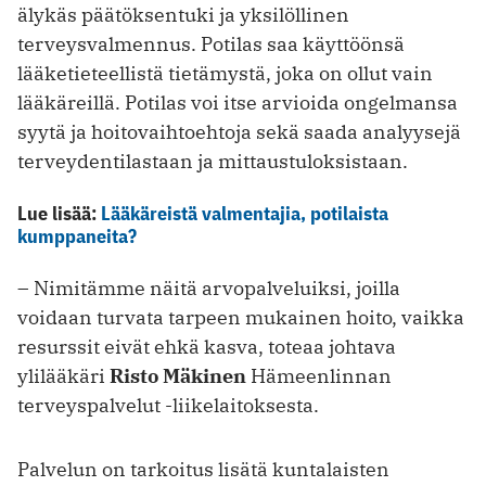
älykäs päätöksentuki ja yksilöllinen
terveysvalmennus. Potilas saa käyttöönsä
lääketieteellistä tietämystä, joka on ollut vain
lääkäreillä. Potilas voi itse arvioida ongelmansa
syytä ja hoitovaihtoehtoja sekä saada analyysejä
terveydentilastaan ja mittaustuloksistaan.
Lue lisää:
Lääkäreistä valmentajia, potilaista
kumppaneita?
– Nimitämme näitä arvopalveluiksi, joilla
voidaan turvata tarpeen mukainen hoito, vaikka
resurssit eivät ehkä kasva, toteaa johtava
ylilääkäri
Risto Mäkinen
Hämeenlinnan
terveyspalvelut -liikelaitoksesta.
Palvelun on tarkoitus lisätä kuntalaisten