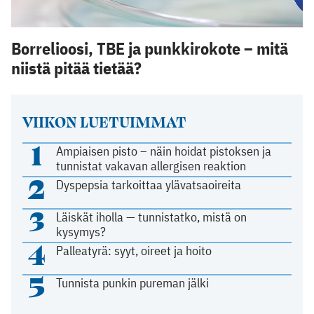
Borrelioosi, TBE ja punkkirokote – mitä
niistä pitää tietää?
VIIKON LUETUIMMAT
1
Ampiaisen pisto – näin hoidat pistoksen ja
tunnistat vakavan allergisen reaktion
2
Dyspepsia tarkoittaa ylävatsaoireita
3
Läiskät iholla — tunnistatko, mistä on
kysymys?
4
Palleatyrä: syyt, oireet ja hoito
5
Tunnista punkin pureman jälki