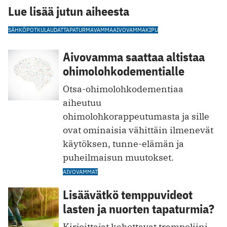
Lue lisää jutun aiheesta
SÄHKÖPOTKULAUDAT
TAPATURMA
VAMMA
AIVOVAMMA
KIPU
Aivovamma saattaa altistaa
ohimolohkodementialle
Otsa-ohimolohkodementiaa
aiheutuu
ohimolohkorappeutumasta ja sille
ovat ominaisia vähittäin ilmenevät
käytöksen, tunne-elämän ja
puheilmaisun muutokset.
AIVOVAMMAT
Lisäävätkö temppuvideot
lasten ja nuorten tapaturmia?
Kirjoittajat kehottavat trampoliini-