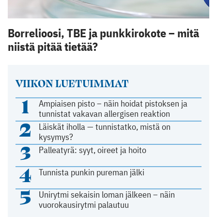
Borrelioosi, TBE ja punkkirokote – mitä
niistä pitää tietää?
VIIKON LUETUIMMAT
1
Ampiaisen pisto – näin hoidat pistoksen ja
tunnistat vakavan allergisen reaktion
2
Läiskät iholla — tunnistatko, mistä on
kysymys?
3
Palleatyrä: syyt, oireet ja hoito
4
Tunnista punkin pureman jälki
5
Unirytmi sekaisin loman jälkeen – näin
vuorokausirytmi palautuu