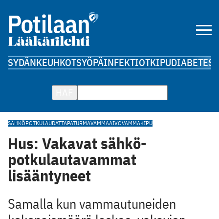
SYDÄN
KEUHKOT
SYÖPÄ
INFEKTIOT
KIPU
DIABETES
A
HAE
SÄHKÖPOTKULAUDAT
TAPATURMA
VAMMA
AIVOVAMMA
KIPU
Hus: Vakavat sähkö­
potkulautavammat
lisääntyneet
Samalla kun vammautuneiden