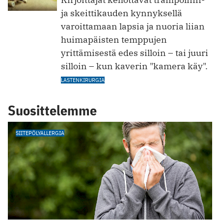
ja skeittikauden kynnyksellä
varoittamaan lapsia ja nuoria liian
huimapäisten temppujen
yrittämisestä edes silloin – tai juuri
silloin – kun kaverin "kamera käy".
LASTENKIRURGIA
Suosittelemme
SIITEPÖLYALLERGIA