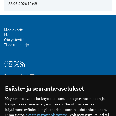
22.05.2026 11:49
Mediakortti
Me
Ota yhteyttä
Tilaa uutiskirje
Suomen Lääkäriliitto
Mäkelänkatu 2, PL 49
Eväste- ja seuranta-asetukset
00510 Helsinki
puh. (09) 393 091
Käytämme evästeitä käyttökokemuksen parantamiseen ja
toimitus@potilaanlaakarilehti.fi
kävijämäärämme analysoimiseen. Suostumuksellasi
käytämme evästeitä myös markkinoinnin kohdentamiseen.
ISSN 2323-9476
Lisää tietoa
evästekäytännöistämme
. Voit hyväksyä kaikki tai