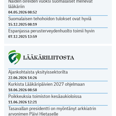
Näiden oireiden vuoksi suomalaiset menevät
lääkäriin
04.05.2026 08:52
Suomalaisen tehohoidon tulokset ovat hyviä
15.12.2025 08:19
Espanjassa perusterveydenhuolto toimii hyvin
07.12.2025 13:59
LÄÄKÄRILIITOSTA
Ajankohtaista yksityissektorilta
22.06.2026 14:26
Kurkista Lääkäripäivien 2027 ohjelmaan
18.06.2026 08:58
Poikkeuksia toimiston kesäaukioloissa
11.06.2026 12:21
Tasavallan presidentti on myöntänyt arkkiatrin
arvonimen Päivi Hietaselle