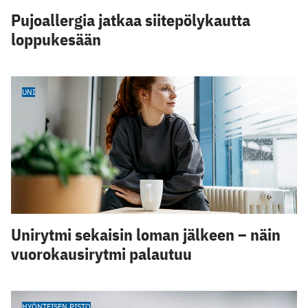
Pujoallergia jatkaa siitepölykautta
loppukesään
UNI
Unirytmi sekaisin loman jälkeen – näin
vuorokausirytmi palautuu
HYÖNTEISEN PISTO