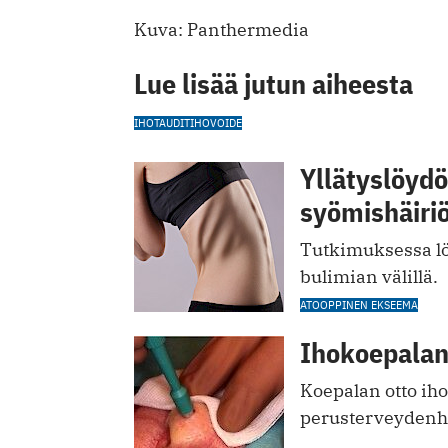
Kuva: Panthermedia
Lue lisää jutun aiheesta
IHOTAUDIT
IHOVOIDE
Yllätyslöydö
syömishäiriö
Tutkimuksessa löy
bulimian välillä.
ATOOPPINEN EKSEEMA
Ihokoepalan
Koepalan otto iho
perusterveydenhu