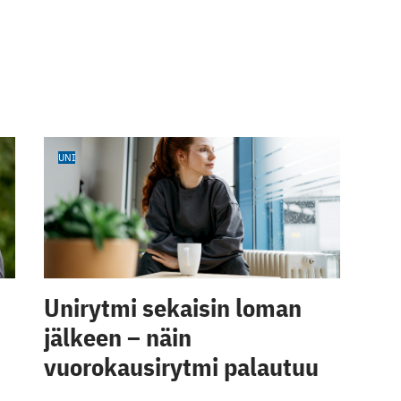
UNI
Unirytmi sekaisin loman
jälkeen – näin
vuorokausirytmi palautuu