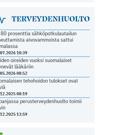
TERVEYDENHUOLTO
i 80 prosenttia sähköpotkulautailun
heuttamista aivovammoista sattui
malassa
.07.2026 10:39
iden oireiden vuoksi suomalaiset
nevät lääkäriin
.05.2026 08:52
omalaisen tehohoidon tulokset ovat
viä
.12.2025 08:19
panjassa perusterveydenhuolto toimii
vin
.12.2025 13:59