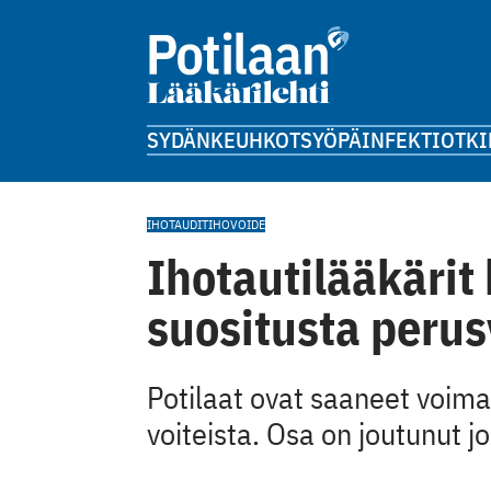
SYDÄN
KEUHKOT
SYÖPÄ
INFEKTIOT
KI
IHOTAUDIT
IHOVOIDE
Ihotautilääkärit
suositusta perus
Potilaat ovat saaneet voima
voiteista. Osa on joutunut j