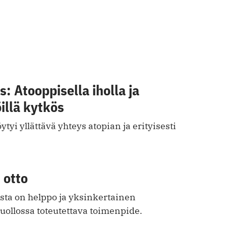
s: Atooppisella iholla ja
illä kytkös
tyi yllättävä yhteys atopian ja erityisesti
 otto
sta on helppo ja yksinkertainen
ollossa toteutettava toimenpide.