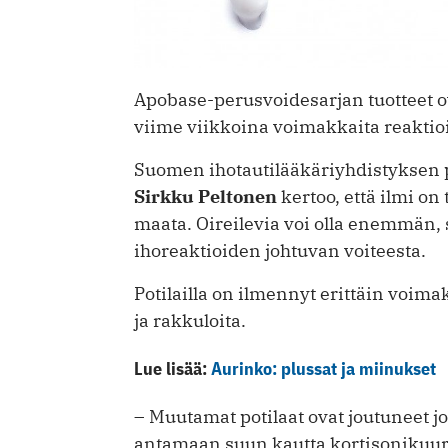
Apobase-perusvoidesarjan tuotteet o
viime viikkoina voimakkaita reaktioit
Suomen ihotautilääkäriyhdistyksen p
Sirkku Peltonen
kertoo, että ilmi on
maata. Oireilevia voi olla enemmän, si
ihoreaktioiden johtuvan voiteesta.
Potilailla on ilmennyt erittäin voima
ja rakkuloita.
Lue lisää:
Aurinko: plussat ja miinukset
– Muutamat potilaat ovat joutuneet jo
antamaan suun kautta kortisonikuure