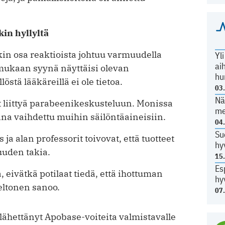
kin hyllyltä
akin osa reaktioista johtuu varmuudella
Yl
ai
mukaan syynä näyttäisi olevan
hu
östä lääkäreillä ei ole tietoa.
03
Nä
t liittyä parabeenikeskusteluun. Monissa
me
na vaihdettu muihin säilöntäaineisiin.
04
Su
a alan professorit toivovat, että tuotteet
hy
uuden takia.
15
Es
, eivätkä potilaat tiedä, että ihottuman
hy
eltonen sanoo.
07
 lähettänyt Apobase-voiteita valmistavalle