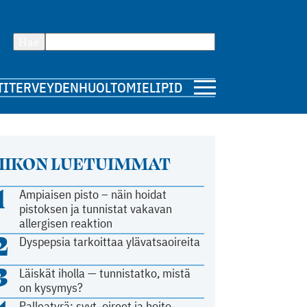
Hae
TI
TERVEYDENHUOLTO
MIELIPIDE
IIKON LUETUIMMAT
1
Ampiaisen pisto – näin hoidat
pistoksen ja tunnistat vakavan
allergisen reaktion
2
Dyspepsia tarkoittaa ylävatsaoireita
3
Läiskät iholla — tunnistatko, mistä
on kysymys?
Palleatyrä: syyt, oireet ja hoito