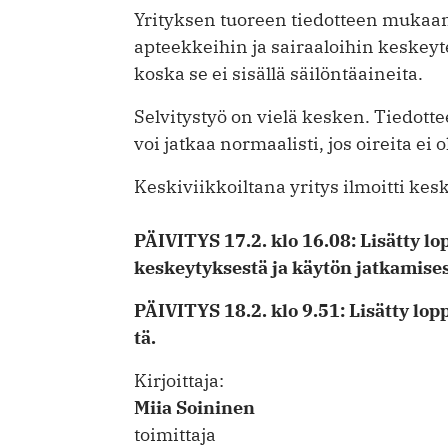
Yrityksen tuoreen tiedotteen mukaan
apteekkeihin ja sairaaloihin keskey
koska se ei sisällä säilöntäaineita.
Selvitystyö on vielä kesken. Tiedot
voi jatkaa normaalisti, jos oireita ei 
Kes­ki­viik­koil­ta­na yri­tys il­moit­ti ke
PÄIVITYS 17.2. klo 16.08: Lisätty l
keskeytyksestä ja käytön jatkamises
PÄI­VI­TYS 18.2. klo 9.51:
Li­sät­ty lop
tä.
Kirjoittaja:
Miia Soininen
toimittaja