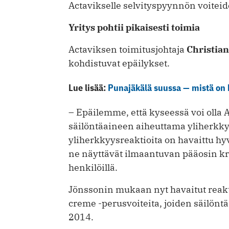
Actavikselle selvityspyynnön voiteid
Yritys pohtii pikaisesti toimia
Actaviksen toimitusjohtaja
Christia
kohdistuvat epäilykset.
Lue lisää:
Punajäkälä suussa — mistä on 
– Epäilemme, että kyseessä voi olla
säilöntäaineen aiheuttama yliherkk
yliherkkyysreaktioita on havaittu hyv
ne näyttävät ilmaantuvan pääosin kro
henkilöillä.
Jönssonin mukaan nyt havaitut reakti
creme -perusvoiteita, joiden säilön
2014.