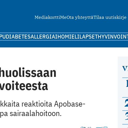
Mediakortti
Me
Ota yhteyttä
Tilaa uutiskirje
PU
DIABETES
ALLERGIA
IHO
MIELI
LAPSET
HYVINVOIN
V
 huolissaan
voiteesta
kkaita reaktioita Apobase-
opa sairaalahoitoon.