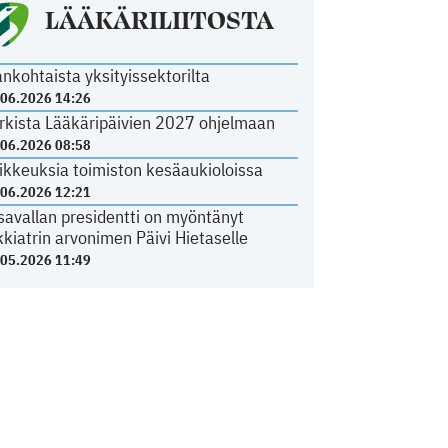
LÄÄKÄRILIITOSTA
ankohtaista yksityissektorilta
.06.2026 14:26
rkista Lääkäripäivien 2027 ohjelmaan
.06.2026 08:58
ikkeuksia toimiston kesäaukioloissa
.06.2026 12:21
savallan presidentti on myöntänyt
kkiatrin arvonimen Päivi Hietaselle
.05.2026 11:49