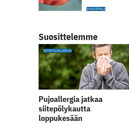
IHOKOEPALA
Suosittelemme
SIITEPÖLYALLERGIA
Pujoallergia jatkaa
siitepölykautta
loppukesään