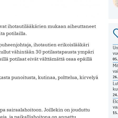
vat ihotautilääkärien mukaan aiheuttaneet
a potilailla.
uheenjohtaja, ihotautien erikoislääkäri
Un
 tullut vähintään 30 potilastapausta ympäri
vu
llä potilaat eivät välttämättä osaa epäillä
05
Mi
va
kasta punoitusta, kutinaa, polttelua, kirvelyä
26
Lu
ku
24
El
va
pa sairaalahoitoon. Joillekin on jouduttu
15
ja, ja paikallishoitona on annettu