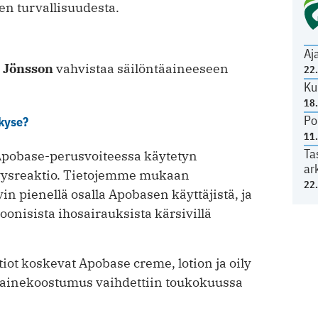
en turvallisuudesta.
Aj
n Jönsson
vahvistaa säilöntäaineeseen
22
Ku
18
Po
kyse?
11
Ta
 Apobase-perusvoiteessa käytetyn
ar
yysreaktio. Tietojemme mukaan
22
in pienellä osalla Apobasen käyttäjistä, ja
onisista ihosairauksista kärsivillä
ot koskevat Apobase creme, lotion ja oily
täainekoostumus vaihdettiin toukokuussa