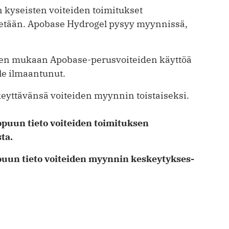
 kyseisten voiteiden toimitukset
tetään. Apobase Hydrogel pysyy myynnissä,
teen mukaan Apobase-perusvoiteiden käyttöä
ole ilmaantunut.
s­keyt­tä­vän­sä voi­tei­den myyn­nin tois­tai­sek­si.
oppuun tieto voiteiden toimituksen
ta.
­puun tie­to voi­tei­den myyn­nin kes­key­tyk­ses­