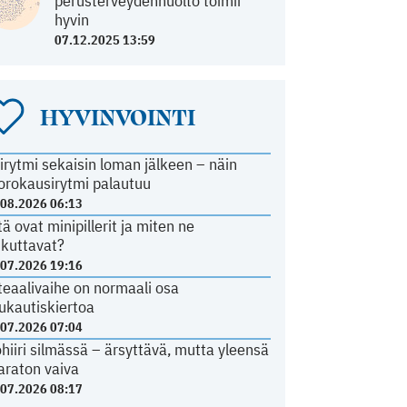
perusterveydenhuolto toimii
hyvin
07.12.2025 13:59
HYVINVOINTI
irytmi sekaisin loman jälkeen – näin
orokausirytmi palautuu
.08.2026 06:13
tä ovat minipillerit ja miten ne
ikuttavat?
.07.2026 19:16
teaalivaihe on normaali osa
ukautiskiertoa
.07.2026 07:04
ohiiri silmässä – ärsyttävä, mutta yleensä
araton vaiva
.07.2026 08:17