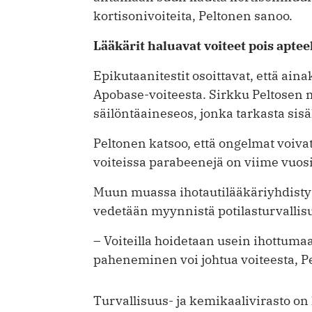
kortisonivoiteita, Peltonen sanoo.
Lääkärit haluavat voiteet pois aptee
Epikutaanitestit osoittavat, että ain
Apobase-voiteesta. Sirkku Peltosen 
säilöntäaineseos, jonka tarkasta sisäll
Peltonen katsoo, että ongelmat voiva
voiteissa parabeenejä on viime vuosi
Muun muassa ihotautilääkäriyhdistys j
vedetään myynnistä potilasturvallis
– Voiteilla hoidetaan usein ihottumaa
paheneminen voi johtua voiteesta, P
Turvallisuus- ja kemikaalivirasto on