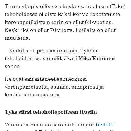
Turun yliopistollisessa keskussairaalassa (Tyks)
tehohoidossa olleista kaksi kertaa rokotetuista
koronapotilaista nuorin on ollut 68-vuotias.
Keski-ikä on ollut 70 vuotta. Potilaita on ollut
muutama.
– Kaikilla oli perussairauksia, Tyksin
tehohoidon osastonylilääkäri
Mika Valtonen
sanoo.
He ovat sairastaneet esimerkiksi
verenpainetautia, astmaa, uniapneaa ja
keuhkoahtaumatautia.
Tyks siirsi tehohoitopotilaan Husiin
Varsinais-Suomen sairaanhoitopiiri
tiedotti