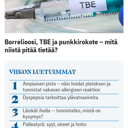
Borrelioosi, TBE ja punkkirokote – mitä
niistä pitää tietää?
VIIKON LUETUIMMAT
1
Ampiaisen pisto – näin hoidat pistoksen ja
tunnistat vakavan allergisen reaktion
2
Dyspepsia tarkoittaa ylävatsaoireita
3
Läiskät iholla — tunnistatko, mistä on
kysymys?
4
Palleatyrä: syyt, oireet ja hoito