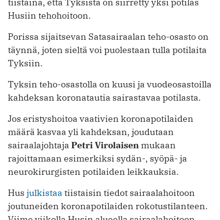
tiistaina, että Tyksistä on siirretty yksi potilas
Husiin tehohoitoon.
Porissa sijaitsevan Satasairaalan teho-osasto on
täynnä, joten sieltä voi puolestaan tulla potilaita
Tyksiin.
Tyksin teho-osastolla on kuusi ja vuodeosastoilla
kahdeksan koronatautia sairastavaa potilasta.
Jos eristyshoitoa vaativien koronapotilaiden
määrä kasvaa yli kahdeksan, joudutaan
sairaalajohtaja
Petri Virolaisen
mukaan
rajoittamaan esimerkiksi sydän-, syöpä- ja
neurokirurgisten potilaiden leikkauksia.
Hus
julkistaa
tiistaisin tiedot sairaalahoitoon
joutuneiden koronapotilaiden rokotustilanteen.
Viime viikolla Husin alueella sairaalahoitoon