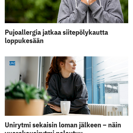
Pujoallergia jatkaa siitepölykautta
loppukesään
UNI
Unirytmi sekaisin loman jälkeen – näin
vuorokausirytmi palautuu