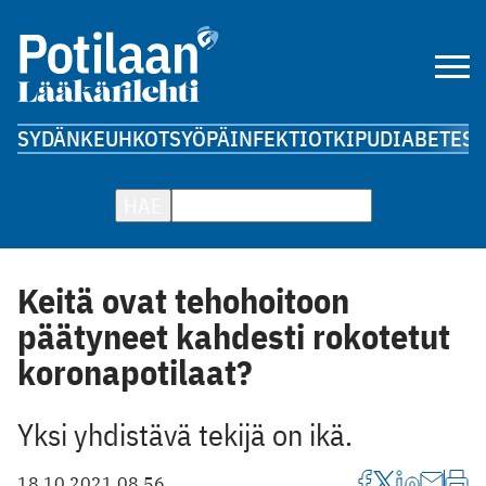
SYDÄN
KEUHKOT
SYÖPÄ
INFEKTIOT
KIPU
DIABETES
A
HAE
Keitä ovat tehohoitoon
päätyneet kahdesti rokotetut
koronapotilaat?
Yksi yhdistävä tekijä on ikä.
18.10.2021 08.56