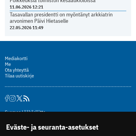
Poikkeuksia toimiston kesäaukioloissa
11.06.2026 12:21
Tasavallan presidentti on myöntänyt arkkiatrin
arvonimen Päivi Hietaselle
22.05.2026 11:49
Mediakortti
Me
Ota yhteyttä
Tilaa uutiskirje
Suomen Lääkäriliitto
Mäkelänkatu 2, PL 49
Eväste- ja seuranta-asetukset
00510 Helsinki
puh. (09) 393 091