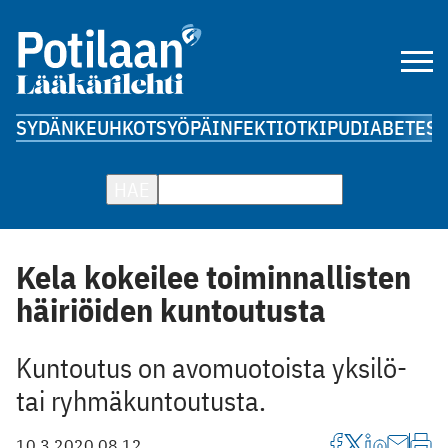
SYDÄN
KEUHKOT
SYÖPÄ
INFEKTIOT
KIPU
DIABETES
A
HAE
Kela kokeilee toiminnallisten
häiriöiden kuntoutusta
Kuntoutus on avomuotoista yksilö-
tai ryhmäkuntoutusta.
10.3.2020 08.12