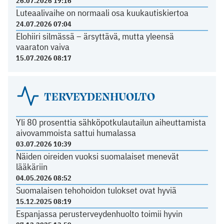
26.07.2026 19:16
Luteaalivaihe on normaali osa kuukautiskiertoa
24.07.2026 07:04
Elohiiri silmässä – ärsyttävä, mutta yleensä
vaaraton vaiva
15.07.2026 08:17
TERVEYDENHUOLTO
Yli 80 prosenttia sähköpotkulautailun aiheuttamista
aivovammoista sattui humalassa
03.07.2026 10:39
Näiden oireiden vuoksi suomalaiset menevät
lääkäriin
04.05.2026 08:52
Suomalaisen tehohoidon tulokset ovat hyviä
15.12.2025 08:19
Espanjassa perusterveydenhuolto toimii hyvin