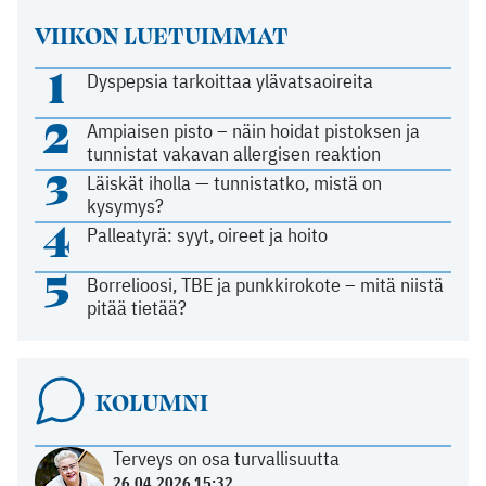
VIIKON LUETUIMMAT
1
Dyspepsia tarkoittaa ylävatsaoireita
2
Ampiaisen pisto – näin hoidat pistoksen ja
tunnistat vakavan allergisen reaktion
3
Läiskät iholla — tunnistatko, mistä on
kysymys?
4
Palleatyrä: syyt, oireet ja hoito
5
Borrelioosi, TBE ja punkkirokote – mitä niistä
pitää tietää?
KOLUMNI
Terveys on osa turvallisuutta
26.04.2026 15:32