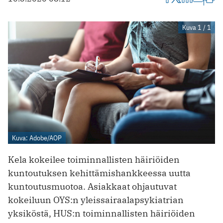
Kuva 1 / 1
Kuva: Adobe/AOP
Kela kokeilee toiminnallisten häiriöiden
kuntoutuksen kehittämishankkeessa uutta
kuntoutusmuotoa. Asiakkaat ohjautuvat
kokeiluun OYS:n yleissairaalapsykiatrian
yksiköstä, HUS:n toiminnallisten ­häiriöiden