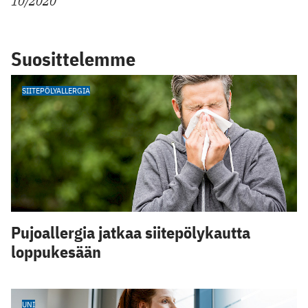
10/2020
Suosittelemme
SIITEPÖLYALLERGIA
Pujoallergia jatkaa siitepölykautta
loppukesään
UNI