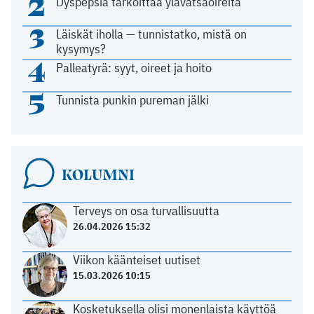
2
Dyspepsia tarkoittaa ylävatsaoireita
3
Läiskät iholla — tunnistatko, mistä on
kysymys?
4
Palleatyrä: syyt, oireet ja hoito
5
Tunnista punkin pureman jälki
KOLUMNI
Terveys on osa turvallisuutta
26.04.2026 15:32
Viikon käänteiset uutiset
15.03.2026 10:15
Kosketuksella olisi monenlaista käyttöä