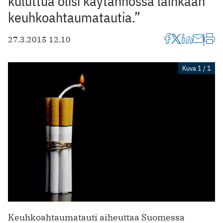
kuluttua olisi käytännössä lainkaan
keuhkoahtaumatautia.”
27.3.2015 12.10
Kuva 1 / 1
Keuhkoahtaumatauti aiheuttaa Suomessa