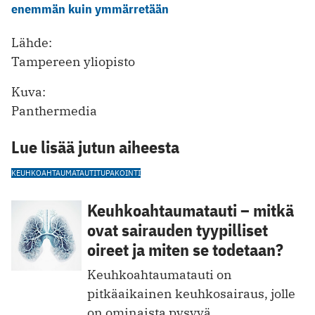
enemmän kuin ymmärretään
Lähde:
Tampereen yliopisto
Kuva:
Panthermedia
Lue lisää jutun aiheesta
KEUHKOAHTAUMATAUTI
TUPAKOINTI
Keuhkoahtaumatauti – mitkä
ovat sairauden tyypilliset
oireet ja miten se todetaan?
Keuhkoahtaumatauti on
pitkäaikainen keuhkosairaus, jolle
on ominaista pysyvä