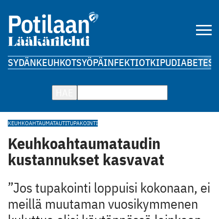
SYDÄN
KEUHKOT
SYÖPÄ
INFEKTIOT
KIPU
DIABETES
A
HAE
KEUHKOAHTAUMATAUTI
TUPAKOINTI
Keuhkoahtaumataudin
kustannukset kasvavat
”Jos tupakointi loppuisi kokonaan, ei
meillä muutaman vuosikymmenen