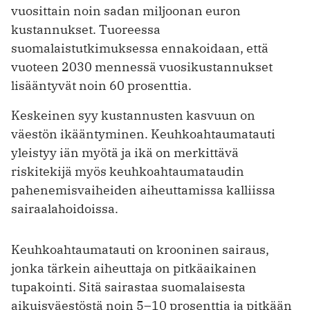
vuosittain noin sadan miljoonan euron
kustannukset. Tuoreessa
suomalaistutkimuksessa ennakoidaan, että
vuoteen 2030 mennessä vuosikustannukset
lisääntyvät noin 60 prosenttia.
Keskeinen syy kustannusten kasvuun on
väestön ikääntyminen. Keuhkoahtaumatauti
yleistyy iän myötä ja ikä on merkittävä
riskitekijä myös keuhkoahtaumataudin
pahenemisvaiheiden aiheuttamissa kalliissa
sairaalahoidoissa.
Keuhkoahtaumatauti on krooninen sairaus,
jonka tärkein aiheuttaja on pitkäaikainen
tupakointi. Sitä sairastaa suomalaisesta
aikuisväestöstä noin 5–10 prosenttia ja pitkään