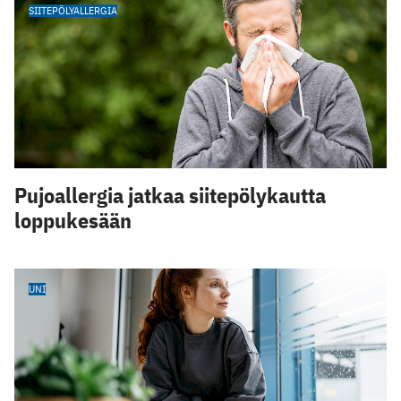
SIITEPÖLYALLERGIA
Pujoallergia jatkaa siitepölykautta
loppukesään
UNI