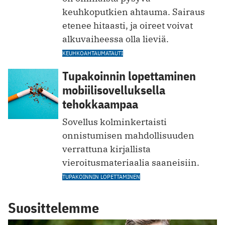
keuhkoputkien ahtauma. Sairaus
etenee hitaasti, ja oireet voivat
alkuvaiheessa olla lieviä.
KEUHKOAHTAUMATAUTI
Tupakoinnin lopettaminen
mobiilisovelluksella
tehokkaampaa
Sovellus kolminkertaisti
onnistumisen mahdollisuuden
verrattuna kirjallista
vieroitusmateriaalia saaneisiin.
TUPAKOINNIN LOPETTAMINEN
Suosittelemme