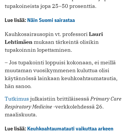
tupakoineista jopa 25–50 prosenttia.
Lue lisää:
Näin Suomi sairastaa
Kauhkosairausopin vt. professori
Lauri
Lehtimäen
mukaan tärkeintä olisikin
tupakoinnin lopettaminen.
– Jos tupakointi loppuisi kokonaan, ei meillä
muutaman vuosikymmenen kuluttua olisi
käytännössä lainkaan keuhkoahtaumatautia,
hän sanoo.
Tutkimus
julkaistiin brittiläisessä
Primary Care
Respiratory Medicine
-verkkolehdessä 26.
maaliskuuta.
Lue lisää:
Keuhkoahtaumatauti vaikuttaa arkeen