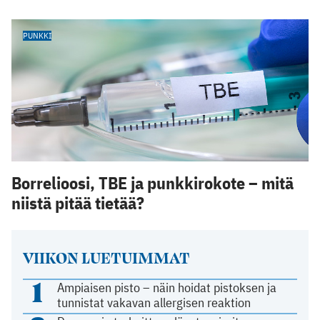
PUNKKI
Borrelioosi, TBE ja punkkirokote – mitä
niistä pitää tietää?
VIIKON LUETUIMMAT
1
Ampiaisen pisto – näin hoidat pistoksen ja
tunnistat vakavan allergisen reaktion