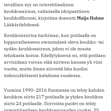
tavallisin syy on interstitiaalinen
keuhkosairaus, valtaosalla idiopaattinen
keuhkofibroosi, kirjoittaa dosentti
Maija Halme
Lääkärilehdessä.
Keuhkonsiirtoa harkitaan, kun potilaalla on
loppuvaiheeseen etenemässä oleva keuhko- tai
sydän-keuhkosairaus, johon ei ole muuta
tehokasta hoitoa. Edellytyksenä on, että potilaan
arvioidaan voivan elää siirteen kanssa yli viisi
vuotta, mutta ilman siirrettä hän kuolisi
todennäköisesti kahdessa vuodessa.
Vuosina 1990–2016 Suomessa on tehty kahden
keuhkon siirto 217 potilaalle ja yhden keuhkon
siirto 24 potilaalle. Siirroista puolet on tehty
interstitiaalisen keuhkosairauden vuoksi. Yli