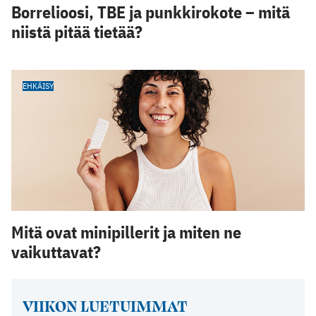
Borrelioosi, TBE ja punkkirokote – mitä
niistä pitää tietää?
EHKÄISY
Mitä ovat minipillerit ja miten ne
vaikuttavat?
VIIKON LUETUIMMAT