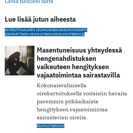
Lataa tiedosto tästä
Lue lisää jutun aiheesta
INTERSTITIAALINEN KEUHKOSAIRAUS
KEUHKONSIIRTO
IDIOPAATTINEN KEUHKOFIBROOSI
KEUHKOFIBROOSI
Masentuneisuus yhteydessä
hengenahdistuksen
vaikeuteen hengityksen
vajaatoimintaa sairastavilla
Kokonaisvaltaisella
oirekartoituksella voitaisiin havaita
paremmin pitkäaikaista
hengityksen vajaatoimintaa
sairastavien oireita.
KEUHKOFIBROOSI