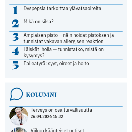
1
Dyspepsia tarkoittaa ylävatsaoireita
2
Mikä on silsa?
3
Ampiaisen pisto – näin hoidat pistoksen ja
tunnistat vakavan allergisen reaktion
4
Läiskät iholla — tunnistatko, mistä on
kysymys?
5
Palleatyrä: syyt, oireet ja hoito
KOLUMNI
Terveys on osa turvallisuutta
26.04.2026 15:32
Viikon käänteiset uutiset