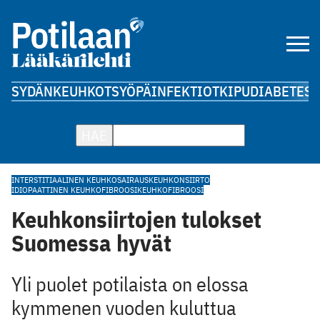
SYDÄN
KEUHKOT
SYÖPÄ
INFEKTIOT
KIPU
DIABETES
A
HAE
INTERSTITIAALINEN KEUHKOSAIRAUS
KEUHKONSIIRTO
IDIOPAATTINEN KEUHKOFIBROOSI
KEUHKOFIBROOSI
Keuhkonsiirtojen tulokset
Suomessa hyvät
Yli puolet potilaista on elossa
kymmenen vuoden kuluttua