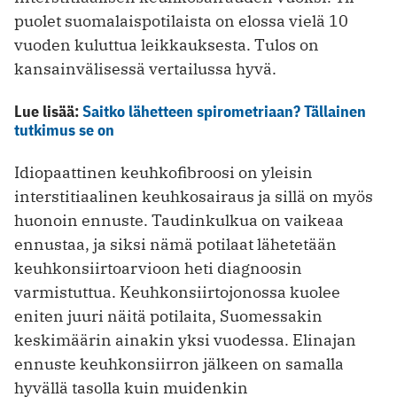
puolet suomalaispotilaista on elossa vielä 10
vuoden kuluttua leikkauksesta. Tulos on
kansainvälisessä vertailussa hyvä.
Lue lisää:
Saitko lähetteen spirometriaan? Tällainen
tutkimus se on
Idiopaattinen keuhkofibroosi on yleisin
interstitiaalinen keuhkosairaus ja sillä on myös
huonoin ennuste. Taudinkulkua on vaikeaa
ennustaa, ja siksi nämä potilaat lähetetään
keuhkonsiirtoarvioon heti diagnoosin
varmistuttua. Keuhkonsiirtojonossa kuolee
eniten juuri näitä potilaita, Suomessakin
keskimäärin ainakin yksi vuodessa. Elinajan
ennuste keuhkonsiirron jälkeen on samalla
hyvällä tasolla kuin muidenkin