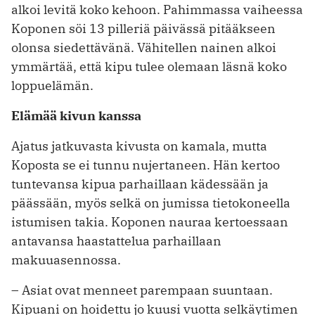
alkoi levitä koko kehoon. Pahimmassa vaiheessa
Koponen söi 13 pilleriä päivässä pitääkseen
olonsa siedettävänä. Vähitellen nainen alkoi
ymmärtää, että kipu tulee olemaan läsnä koko
loppuelämän.
Elämää kivun kanssa
Ajatus jatkuvasta kivusta on kamala, mutta
Koposta se ei tunnu nujertaneen. Hän kertoo
tuntevansa kipua parhaillaan kädessään ja
päässään, myös selkä on jumissa tietokoneella
istumisen takia. Koponen nauraa kertoessaan
antavansa haastattelua parhaillaan
makuuasennossa.
– Asiat ovat menneet parempaan suuntaan.
Kipuani on hoidettu jo kuusi vuotta selkäytimen