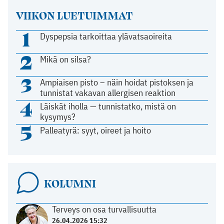
VIIKON LUETUIMMAT
1
Dyspepsia tarkoittaa ylävatsaoireita
2
Mikä on silsa?
3
Ampiaisen pisto – näin hoidat pistoksen ja
tunnistat vakavan allergisen reaktion
4
Läiskät iholla — tunnistatko, mistä on
kysymys?
5
Palleatyrä: syyt, oireet ja hoito
KOLUMNI
Terveys on osa turvallisuutta
26.04.2026 15:32