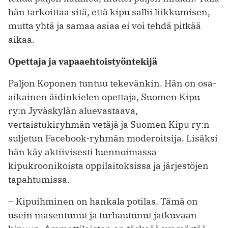
hän tarkoittaa sitä, että kipu sallii liikkumisen,
mutta yhtä ja samaa asiaa ei voi tehdä pitkää
aikaa.
Opettaja ja vapaaehtoistyöntekijä
Paljon Koponen tuntuu tekevänkin. Hän on osa-
aikainen äidinkielen opettaja, Suomen Kipu
ry:n Jyväskylän aluevastaava,
vertaistukiryhmän vetäjä ja Suomen Kipu ry:n
suljetun Facebook-ryhmän moderoitsija. Lisäksi
hän käy aktiivisesti luennoimassa
kipukroonikoista oppilaitoksissa ja järjestöjen
tapahtumissa.
– Kipuihminen on hankala potilas. Tämä on
usein masentunut ja turhautunut jatkuvaan