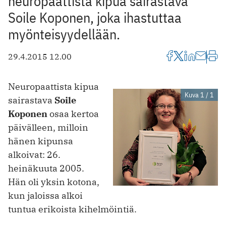
neuropaattista kipua sairastava
Soile Koponen, joka ihastuttaa
myönteisyydellään.
29.4.2015 12.00
Neuropaattista kipua
Kuva 1 / 1
sairastava
Soile
Koponen
osaa kertoa
päivälleen, milloin
hänen kipunsa
alkoivat: 26.
heinäkuuta 2005.
Hän oli yksin kotona,
kun jaloissa alkoi
tuntua erikoista kihelmöintiä.