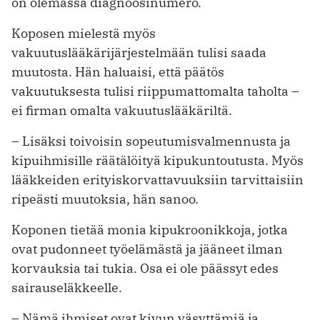
on olemassa diagnoosinumero.
Koposen mielestä myös
vakuutuslääkärijärjestelmään tulisi saada
muutosta. Hän haluaisi, että päätös
vakuutuksesta tulisi riippumattomalta taholta –
ei firman omalta vakuutuslääkäriltä.
– Lisäksi toivoisin sopeutumisvalmennusta ja
kipuihmisille räätälöityä kipukuntoutusta. Myös
lääkkeiden erityiskorvattavuuksiin tarvittaisiin
ripeästi muutoksia, hän sanoo.
Koponen tietää monia kipukroonikkoja, jotka
ovat pudonneet työelämästä ja jääneet ilman
korvauksia tai tukia. Osa ei ole päässyt edes
sairauseläkkeelle.
– Nämä ihmiset ovat kivun väsyttämiä ja