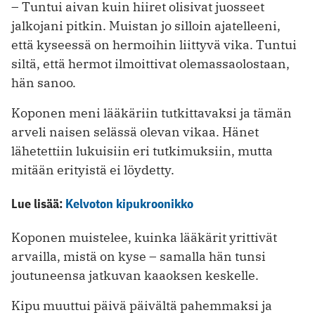
– Tuntui aivan kuin hiiret olisivat juosseet
jalkojani pitkin. Muistan jo silloin ajatelleeni,
että kyseessä on hermoihin liittyvä vika. Tuntui
siltä, että hermot ilmoittivat olemassaolostaan,
hän sanoo.
Koponen meni lääkäriin tutkittavaksi ja tämän
arveli naisen selässä olevan vikaa. Hänet
lähetettiin lukuisiin eri tutkimuksiin, mutta
mitään erityistä ei löydetty.
Lue lisää:
Kelvoton kipukroonikko
Koponen muistelee, kuinka lääkärit yrittivät
arvailla, mistä on kyse – samalla hän tunsi
joutuneensa jatkuvan kaaoksen keskelle.
Kipu muuttui päivä päivältä pahemmaksi ja