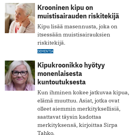
Krooninen kipu on
muistisairauden riskitekijä
Kipu lisää masennusta, joka on
itsessään muisti­sairauksien
riskitekijä.
DEMENTIA
Kipukroonikko hyötyy
monenlaisesta
kuntoutuksesta
Kun ihminen kokee jatkuvaa kipua,
elämä muuttuu. Asiat, jotka ovat
olleet aiemmin merkityksellisiä,
saattavat täysin kadottaa
merkityksensä, kirjoittaa Sirpa
Tahko.