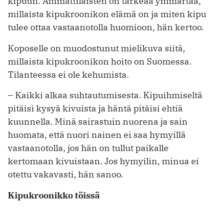
kipuun. Ammattilaisten on tärkeää ymmärtää,
millaista kipukroonikon elämä on ja miten kipu
tulee ottaa vastaanotolla huomioon, hän kertoo.
Koposelle on muodostunut mielikuva siitä,
millaista kipukroonikon hoito on Suomessa.
Tilanteessa ei ole kehumista.
– Kaikki alkaa suhtautumisesta. Kipuihmiseltä
pitäisi kysyä kivuista ja häntä pitäisi ehtiä
kuunnella. Minä sairastuin nuorena ja sain
huomata, että nuori nainen ei saa hymyillä
vastaanotolla, jos hän on tullut paikalle
kertomaan kivuistaan. Jos hymyilin, minua ei
otettu vakavasti, hän sanoo.
Kipukroonikko töissä