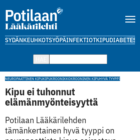
SYDÄN
KEUHKOT
SYÖPÄ
INFEKTIOT
KIPU
DIABETES
A
HAE
NEUROPAATTINEN KIPU
KIPUKROONIKKO
KROONINEN KIPU
HYVÄ TYYPPI
Kipu ei tuhonnut
elämänmyönteisyyttä
Potilaan Lääkärilehden
tämänkertainen hyvä tyyppi on