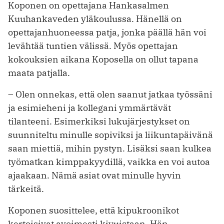
Koponen on opettajana Hankasalmen
Kuuhankaveden yläkoulussa. Hänellä on
opettajanhuoneessa patja, jonka päällä hän voi
levähtää tuntien välissä. Myös opettajan
kokouksien aikana Koposella on ollut tapana
maata patjalla.
– Olen onnekas, että olen saanut jatkaa työssäni
ja esimieheni ja kollegani ymmärtävät
tilanteeni. Esimerkiksi lukujärjestykset on
suunniteltu minulle sopiviksi ja liikuntapäivänä
saan miettiä, mihin pystyn. Lisäksi saan kulkea
työmatkan kimppakyydillä, vaikka en voi autoa
ajaakaan. Nämä asiat ovat minulle hyvin
tärkeitä.
Koponen suosittelee, että kipukroonikot
kertoisivat avoimesti kivuistaan. Hän