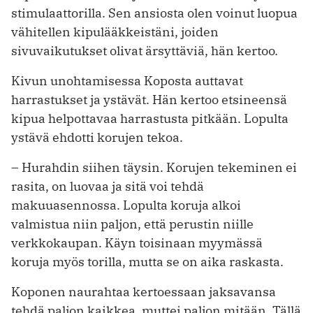
stimulaattorilla. Sen ansiosta olen voinut luopua
vähitellen kipulääkkeistäni, joiden
sivuvaikutukset olivat ärsyttäviä, hän kertoo.
Kivun unohtamisessa Koposta auttavat
harrastukset ja ystävät. Hän kertoo etsineensä
kipua helpottavaa harrastusta pitkään. Lopulta
ystävä ehdotti korujen tekoa.
– Hurahdin siihen täysin. Korujen tekeminen ei
rasita, on luovaa ja sitä voi tehdä
makuuasennossa. Lopulta koruja alkoi
valmistua niin paljon, että perustin niille
verkkokaupan. Käyn toisinaan myymässä
koruja myös torilla, mutta se on aika raskasta.
Koponen naurahtaa kertoessaan jaksavansa
tehdä paljon kaikkea, muttei paljon mitään. Tällä