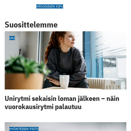
KROONINEN KIPU
Suosittelemme
UNI
Unirytmi sekaisin loman jälkeen – näin
vuorokausirytmi palautuu
HYÖNTEISEN PISTO