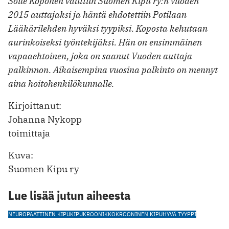
Soile Koponen valittiin Suomen Kipu ry:n vuoden
2015 auttajaksi ja häntä ehdotettiin Potilaan
Lääkärilehden hyväksi tyypiksi. Koposta kehutaan
aurinkoiseksi työntekijäksi. Hän on ensimmäinen
vapaaehtoinen, joka on saanut Vuoden auttaja
palkinnon. Aikaisempina vuosina palkinto on mennyt
aina hoitohenkilökunnalle.
Kirjoittanut:
Johanna Nykopp
toimittaja
Kuva:
Suomen Kipu ry
Lue lisää jutun aiheesta
NEUROPAATTINEN KIPU
KIPUKROONIKKO
KROONINEN KIPU
HYVÄ TYYPPI