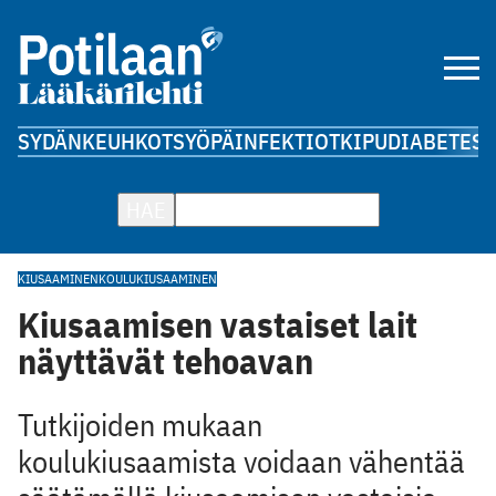
SYDÄN
KEUHKOT
SYÖPÄ
INFEKTIOT
KIPU
DIABETES
A
HAE
KIUSAAMINEN
KOULUKIUSAAMINEN
Kiusaamisen vastaiset lait
näyttävät tehoavan
Tutkijoiden mukaan
koulukiusaamista voidaan vähentää