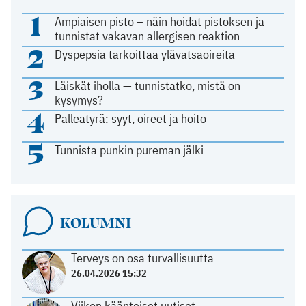
1
Ampiaisen pisto – näin hoidat pistoksen ja
tunnistat vakavan allergisen reaktion
2
Dyspepsia tarkoittaa ylävatsaoireita
3
Läiskät iholla — tunnistatko, mistä on
kysymys?
4
Palleatyrä: syyt, oireet ja hoito
5
Tunnista punkin pureman jälki
KOLUMNI
Terveys on osa turvallisuutta
26.04.2026 15:32
Viikon käänteiset uutiset