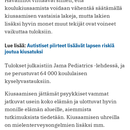
Havainnot viittaavat siihen, että
koulukiusaamista voidaan vähentää säätämällä
kiusaamisen vastaisia lakeja, mutta lakien
lisäksi hyvin monet muut tekijät ovat voineet
vaikuttaa tuloksiin.
Lue lisää:
Autistiset piirteet lisäävät lapsen riskiä
joutua kiusatuksi
Tulokset julkaistiin Jama Pediatrics -lehdessä, ja
ne perustuvat 64 000 koululaisen
kyselyvastauksiin.
Kiusaamisen jättämät psyykkiset vammat
jatkuvat usein koko elämän ja ulottuvat hyvin
monille elämän alueille, aiemmista
tutkimuksista tiedetään. Kiusaamisen uhreilla
on mielenterveysongelmien lisäksi mm.