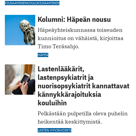
KIUSAAMINEN
KOULUKIUSAAMINEN
Kolumni: Häpeän nousu
Häpeäyhteiskunnassa toiseuden
kunnioitus on vähäistä, kirjoittaa
Timo Teräsahjo.
HÄPEÄ
Lastenlääkärit,
lastenpsykiatrit ja
nuorisopsykiatrit kannattavat
kännykkärajoituksia
kouluihin
Pelkästään pulpetilla oleva puhelin
heikentää keskittymistä.
LASTEN HYVINVOINTI