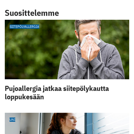
Suosittelemme
SIITEPÖLYALLERGIA
Pujoallergia jatkaa siitepölykautta
loppukesään
UNI