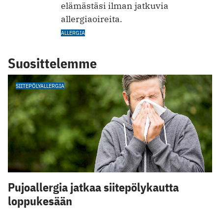
elämästäsi ilman jatkuvia
allergiaoireita.
ALLERGIA
Suosittelemme
SIITEPÖLYALLERGIA
Pujoallergia jatkaa siitepölykautta
loppukesään