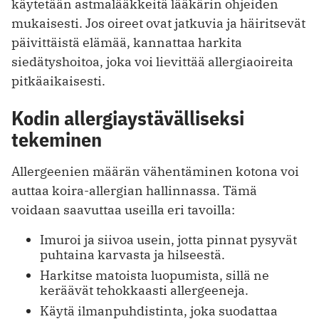
käytetään astmalääkkeitä lääkärin ohjeiden
mukaisesti. Jos oireet ovat jatkuvia ja häiritsevät
päivittäistä elämää, kannattaa harkita
siedätyshoitoa, joka voi lievittää allergiaoireita
pitkäaikaisesti.
Kodin allergiaystävälliseksi
tekeminen
Allergeenien määrän vähentäminen kotona voi
auttaa koira-allergian hallinnassa. Tämä
voidaan saavuttaa useilla eri tavoilla:
Imuroi ja siivoa usein, jotta pinnat pysyvät
puhtaina karvasta ja hilseestä.
Harkitse matoista luopumista, sillä ne
keräävät tehokkaasti allergeeneja.
Käytä ilmanpuhdistinta, joka suodattaa