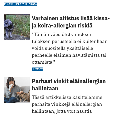
ELÄINALLERGIA
ALLERGIA
Varhainen altistus lisää kissa-
ja koira-allergian riskiä
"Tämän väestötutkimuksen
tuloksen perusteella ei kuitenkaan
voida suositella yksittäiselle
perheelle eläimen hävittämistä tai
ottamista."
UUTISET
Parhaat vinkit eläinallergian
hallintaan
Tässä artikkelissa käsittelemme
parhaita vinkkejä eläinallergian
hallintaan, jotta voit nauttia