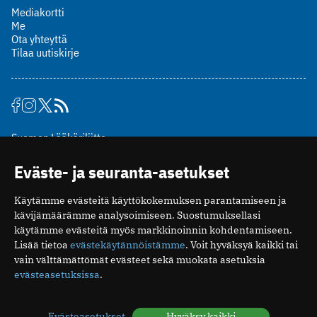
Mediakortti
Me
Ota yhteyttä
Tilaa uutiskirje
Suomen Lääkäriliitto
Mäkelänkatu 2, PL 49
Eväste- ja seuranta-asetukset
00510 Helsinki
puh. (09) 393 091
Käytämme evästeitä käyttökokemuksen parantamiseen ja
toimitus@potilaanlaakarilehti.fi
kävijämäärämme analysoimiseen. Suostumuksellasi
käytämme evästeitä myös markkinoinnin kohdentamiseen.
ISSN 2323-9476
Lisää tietoa
evästekäytännöistämme
. Voit hyväksyä kaikki tai
vain välttämättömät evästeet sekä muokata asetuksia
evästeasetuksissa
.
Evästeasetukset
Hyväksy kaikki