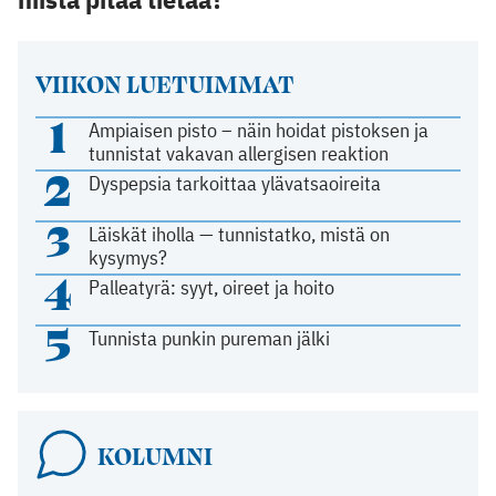
VIIKON LUETUIMMAT
1
Ampiaisen pisto – näin hoidat pistoksen ja
tunnistat vakavan allergisen reaktion
2
Dyspepsia tarkoittaa ylävatsaoireita
3
Läiskät iholla — tunnistatko, mistä on
kysymys?
4
Palleatyrä: syyt, oireet ja hoito
5
Tunnista punkin pureman jälki
KOLUMNI