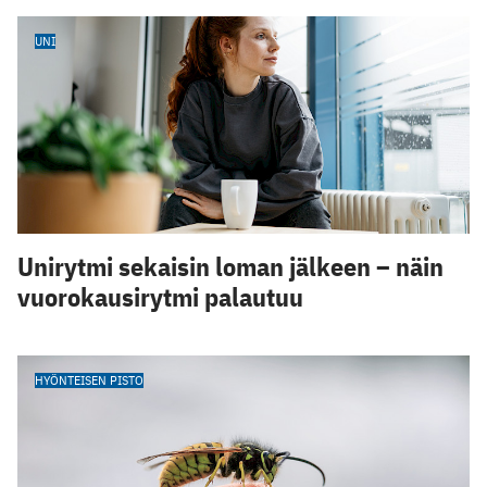
UNI
Unirytmi sekaisin loman jälkeen – näin
vuorokausirytmi palautuu
HYÖNTEISEN PISTO