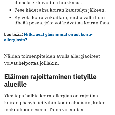
ilmasta ei-toivottuja hiukkasia.
Pese kädet aina koiran käsittelyn jälkeen.
Kylvetä koira viikoittain, mutta vältä liian
tiheää pesua, joka voi kuivattaa koiran ihoa.
Lue lisää:
Mitkä ovat yleisimmät oireet koira-
allergiasta?
Näiden toimenpiteiden avulla allergiaoireet
voivat helpottaa joillakin.
Eläimen rajoittaminen tietyille
alueille
Yksi tapa hallita koira-allergiaa on rajoittaa
koiran pääsyä tiettyihin kodin alueisiin, kuten
makuuhuoneeseen. Tämä voi auttaa