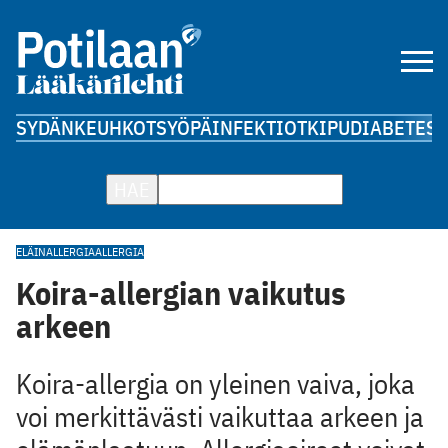
SYDÄN
KEUHKOT
SYÖPÄ
INFEKTIOT
KIPU
DIABETES
A
HAE
ELÄINALLERGIA
ALLERGIA
Koira-allergian vaikutus
arkeen
Koira-allergia on yleinen vaiva, joka
voi merkittävästi vaikuttaa arkeen ja