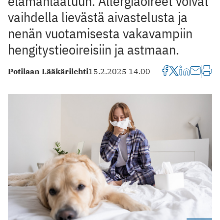
elämänlaatuun. Allergiaoireet voivat
vaihdella lievästä aivastelusta ja
nenän vuotamisesta vakavampiin
hengitystieoireisiin ja astmaan.
Potilaan Lääkärilehti
15.2.2025 14.00