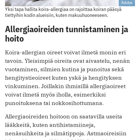
Adobe
Yksi tapa hallita koira-allergiaa on rajoittaa koiran pääsyä
tiettyihin kodin alueisiin, kuten makuuhuoneeseen.
Allergiaoireiden tunnistaminen ja
hoito
Koira-allergian oireet voivat ilmetä monin eri
tavoin. Yleisimpiä oireita ovat aivastelu, nenän
vuotaminen, silmien kutina ja punoitus sekä
hengitystieoireet kuten yskä ja hengityksen
vinkuminen. Joillakin ihmisillä allergiaoireet
voivat ilmetä myös iholla, esimerkiksi
punoituksena tai nokkosihottumana.
Allergiaoireiden hoitoon on saatavilla useita
lääkkeitä, kuten antihistamiineja,
nenäsuihkeita ja silmätippoja. Astmaoireisiin