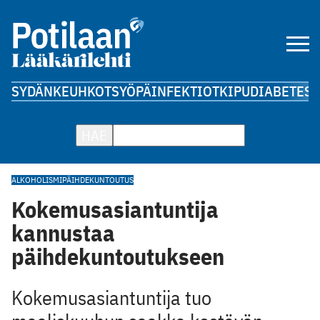
SYDÄN
KEUHKOT
SYÖPÄ
INFEKTIOT
KIPU
DIABETES
A
HAE
ALKOHOLISMI
PÄIHDEKUNTOUTUS
Kokemusasiantuntija
kannustaa
päihdekuntoutukseen
Kokemusasiantuntija tuo