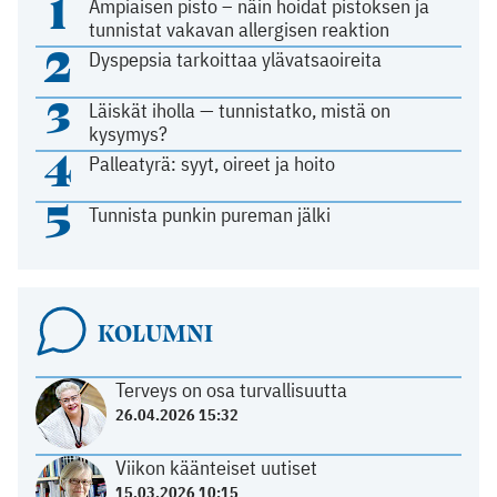
1
Ampiaisen pisto – näin hoidat pistoksen ja
tunnistat vakavan allergisen reaktion
2
Dyspepsia tarkoittaa ylävatsaoireita
3
Läiskät iholla — tunnistatko, mistä on
kysymys?
4
Palleatyrä: syyt, oireet ja hoito
5
Tunnista punkin pureman jälki
KOLUMNI
Terveys on osa turvallisuutta
26.04.2026 15:32
Viikon käänteiset uutiset
15.03.2026 10:15