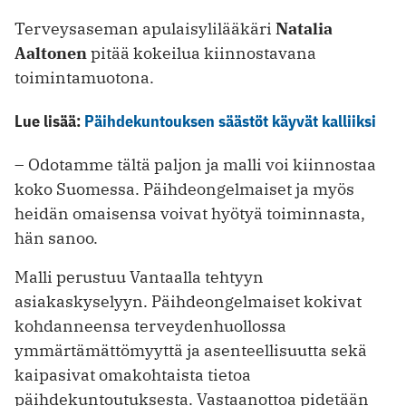
Terveysaseman apulaisylilääkäri ­
Natalia
Aaltonen
pitää kokeilua kiinnostavana
toimintamuotona.
Lue lisää:
Päihdekuntouksen säästöt käyvät kalliiksi
– Odotamme tältä paljon ja malli voi kiinnostaa
koko Suomessa. Päihdeongelmaiset ja myös
heidän omaisensa voivat hyötyä toiminnasta,
hän sanoo.
Malli perustuu Vantaalla tehtyyn
asiakaskyselyyn. Päihdeongelmaiset kokivat
kohdanneensa terveydenhuollossa
ymmärtämättömyyttä ja asenteellisuutta sekä
kaipasivat omakohtaista tietoa
päihdekuntoutuksesta. Vastaanottoa ­pidetään