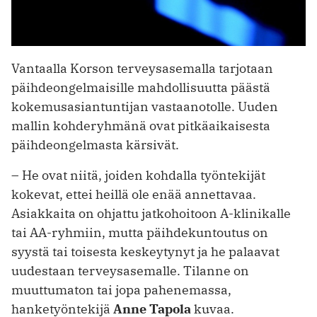
Vantaalla Korson terveysasemalla tarjotaan
päihdeongelmaisille mahdollisuutta päästä
kokemusasiantuntijan vastaanotolle. Uuden
mallin kohderyhmänä ovat pitkäaikaisesta
päihdeongelmasta kärsivät.
– He ovat niitä, joiden kohdalla työntekijät
kokevat, ettei heillä ole enää ­annettavaa.
Asiakkaita on ohjattu jatkohoitoon A-klinikalle
tai AA-ryhmiin, mutta päihdekuntoutus on
syystä tai toisesta keskeytynyt ja he palaavat
uudestaan terveysasemalle. Tilanne on
muuttumaton tai jopa pahenemassa,
hanketyöntekijä
Anne Tapola
kuvaa.