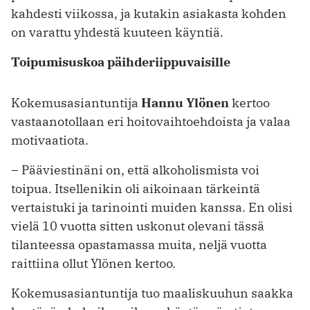
kahdesti viikossa, ja kutakin asiakasta kohden
on ­varattu yhdestä kuuteen käyntiä.
Toipumisuskoa päihderiippuvaisille
Kokemusasiantuntija
Hannu Ylönen
kertoo
vastaanotollaan eri hoitovaihtoehdoista ja valaa
motivaatiota.
– Pääviestinäni on, että alkoholismista voi
toipua. Itsellenikin oli aikoinaan tärkeintä
vertaistuki ja tarinointi muiden kanssa. En olisi
vielä 10 vuotta sitten uskonut olevani tässä
tilanteessa opastamassa muita, neljä vuotta
raittiina ollut Ylönen kertoo.
Kokemusasiantuntija tuo maaliskuuhun saakka