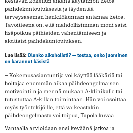
kestävän kokeilun ­aikana käytännön tietoa
päihdekuntoutuksesta ja täydentää
terveysaseman henkilökunnan antamaa tietoa.
Tavoitteena on, että mahdollisimman moni saisi
lisäpotkua päihteiden ­vähentämiseen ja
aloittaisi päihdekuntoutuksen.
Lue lisää:
Olenko alkoholisti? — testaa, onko juominen
on karannut käsistä
– Kokemusasiantuntija voi käyttää lääkäriä tai
hoitajaa enemmän aikaa päihdeongelmaisen
motivointiin ja mennä mukaan A-klinikalle tai
tutustuttaa A-killan toimintaan. Hän voi osoittaa
myös työntekijöille, että vaikeastakin
päihdeongelmasta voi toipua, Tapola kuvaa.
Vantaalla arvioidaan ensi keväänä jatkoa ja