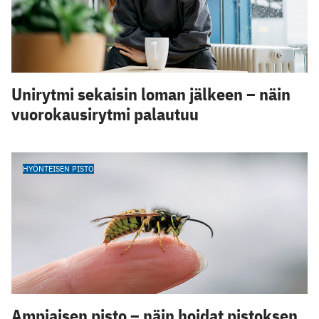
Unirytmi sekaisin loman jälkeen – näin
vuorokausirytmi palautuu
HYÖNTEISEN PISTO
Ampiaisen pisto – näin hoidat pistoksen