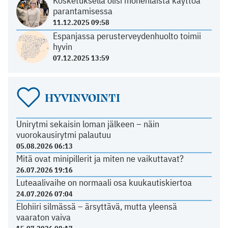
Kosketuksella olisi monenlaista käyttöä
parantamisessa
11.12.2025 09:58
Espanjassa perusterveydenhuolto toimii
hyvin
07.12.2025 13:59
HYVINVOINTI
Unirytmi sekaisin loman jälkeen – näin
vuorokausirytmi palautuu
05.08.2026 06:13
Mitä ovat minipillerit ja miten ne vaikuttavat?
26.07.2026 19:16
Luteaalivaihe on normaali osa kuukautiskiertoa
24.07.2026 07:04
Elohiiri silmässä – ärsyttävä, mutta yleensä
vaaraton vaiva