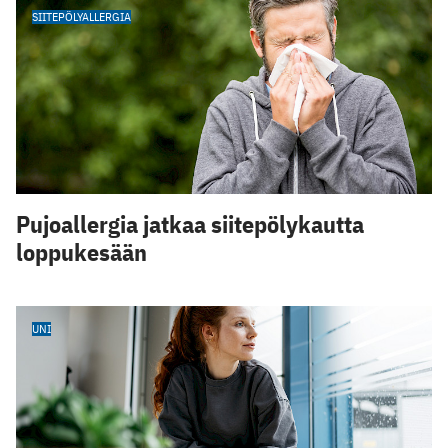
SIITEPÖLYALLERGIA
Pujoallergia jatkaa siitepölykautta
loppukesään
UNI