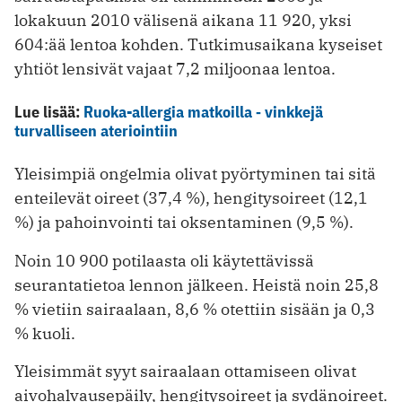
lokakuun 2010 välisenä aikana 11 920, yksi
604:ää lentoa kohden. Tutkimusaikana kyseiset
yhtiöt lensivät vajaat 7,2 miljoonaa lentoa.
Lue lisää:
Ruoka-allergia matkoilla ‑ vinkkejä
turvalliseen ateriointiin
Yleisimpiä ongelmia olivat pyörtyminen tai sitä
enteilevät oireet (37,4 %), hengitysoireet (12,1
%) ja pahoinvointi tai oksentaminen (9,5 %).
Noin 10 900 potilaasta oli käytettävissä
seurantatietoa lennon jälkeen. Heistä noin 25,8
% vietiin sairaalaan, 8,6 % otettiin sisään ja 0,3
% kuoli.
Yleisimmät syyt sairaalaan ottamiseen olivat
aivohalvausepäily, hengitysoireet ja sydänoireet.