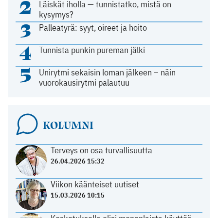
2
Läiskät iholla — tunnistatko, mistä on
kysymys?
3
Palleatyrä: syyt, oireet ja hoito
4
Tunnista punkin pureman jälki
5
Unirytmi sekaisin loman jälkeen – näin
vuorokausirytmi palautuu
KOLUMNI
Terveys on osa turvallisuutta
26.04.2026 15:32
Viikon käänteiset uutiset
15.03.2026 10:15