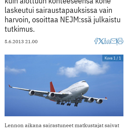
kuin aiottuun kohteeseensa kone
laskeutui sairaustapauksissa vain
harvoin, osoittaa NEJM:ssä julkaistu
tutkimus.
5.6.2013 21.00
Kuva 1 / 1
Lennon aikana sairastuneet matkustajat saivat