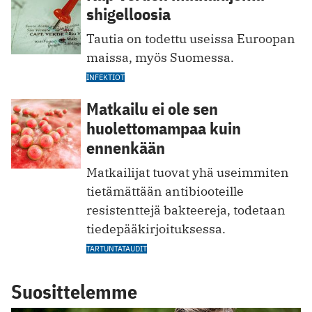
shigelloosia
Tautia on todettu useissa Euroopan
maissa, myös Suomessa.
INFEKTIOT
Matkailu ei ole sen
huolettomampaa kuin
ennenkään
Matkailijat tuovat yhä useimmiten
tietämättään antibiooteille
resistenttejä bakteereja, todetaan
tiedepääkirjoituksessa.
TARTUNTATAUDIT
Suosittelemme