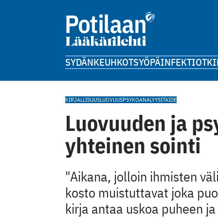
SYDÄN
KEUHKOT
SYÖPÄ
INFEKTIOT
KI
KIRJALLISUUS
LUOVUUS
PSYKOANALYYSI
TAIDE
Luovuuden ja ps
yhteinen sointi
"Aikana, jolloin ihmisten v
kosto muistuttavat joka pu
kirja antaa uskoa puheen ja