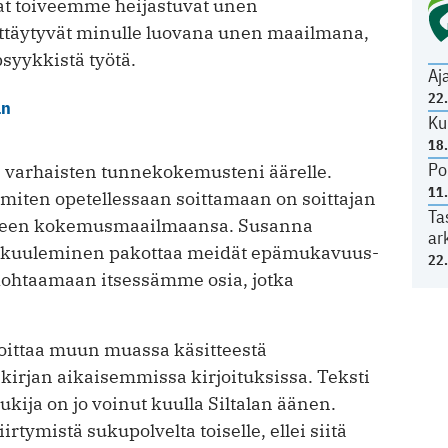
t toiveemme heijastuvat unen
äyttäytyvät minulle luovana unen maailmana,
syykkistä työtä.
Aj
22
an
Ku
18
Po
n varhaisten tunnekokemusteni äärelle.
11
miten opetellessaan soittamaan on soittajan
Ta
iseen kokemusmaailmaansa. Susanna
ar
in kuuleminen pakottaa meidät epämukavuus­
22
 kohtaamaan itsessämme osia, jotka
rjoittaa muun muassa käsitteestä
 kirjan aikaisemmissa kirjoituksissa. Teksti
lukija on jo voinut kuulla Siltalan äänen.
tymistä sukupolvelta toiselle, ellei siitä