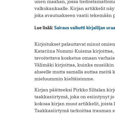
unen maahan, jossa tiedostamattoma
valkokankaalle. Kirjan artikkelit n
joka avautuakseen vaatii tekemään p
Lue lisää:
Sairaus vaikutti kirjailijan ura
Kirjoitukset palauttavat minut omie
Katariina Nummi-Kuisma kirjoittaa, 
tavoitettava kosketus omaan varha
Välimäki kirjoittaa, kuinka musiik
alueelle mutta samalla auttaa meitä
mieluummin kieltäisimme.
Kirjan päätteeksi Pirkko Siltalan ki
taakkasiirtymä, joka on esiintynyt jo
kokoaa kirjan muut artikkelit, joista 
Taakkasiirtymä tarkoittaa trauman siir