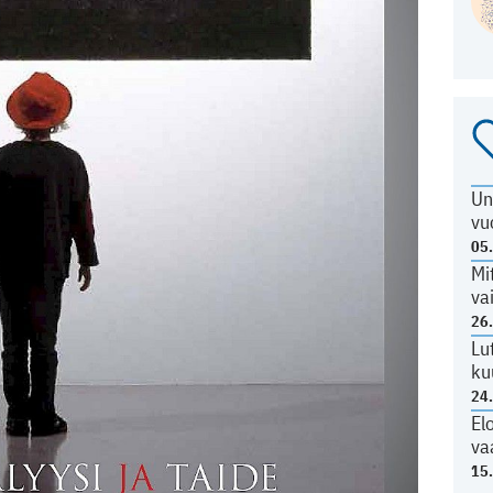
Un
vu
05
Mi
va
26
Lu
ku
24
El
va
15