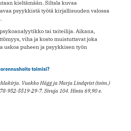
utaan kieltämään. Siltala kuvaa
avaa psyykkistä työtä kirjallisuuden valossa
.
 psykoanalyytikko tai taiteilija. Aikana,
tömyys, viha ja kosto muistuttavat joka
taa uskoa puheen ja psyykkisen työn
nuorennushoito toimisi?
juhlakirja. Vuokko Hägg ja Marja Lindqvist (toim.)
8-952-5519-29-7. Sivuja 104. Hinta 69,90 e.