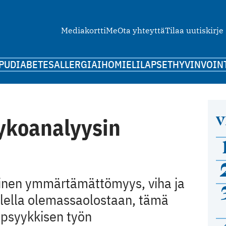
Mediakortti
Me
Ota yhteyttä
Tilaa uutiskirje
PU
DIABETES
ALLERGIA
IHO
MIELI
LAPSET
HYVINVOIN
V
ykoanalyysin
älinen ymmärtämättömyys, viha ja
olella olemassaolostaan, tämä
 psyykkisen työn