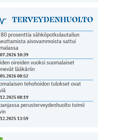
TERVEYDENHUOLTO
i 80 prosenttia sähköpotkulautailun
heuttamista aivovammoista sattui
malassa
.07.2026 10:39
iden oireiden vuoksi suomalaiset
nevät lääkäriin
.05.2026 08:52
omalaisen tehohoidon tulokset ovat
viä
.12.2025 08:19
panjassa perusterveydenhuolto toimii
vin
.12.2025 13:59