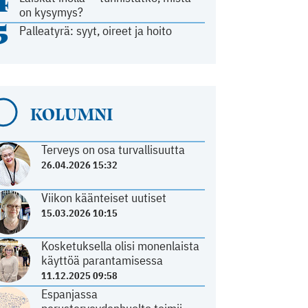
4
on kysymys?
5
Palleatyrä: syyt, oireet ja hoito
KOLUMNI
Terveys on osa turvallisuutta
26.04.2026 15:32
Viikon käänteiset uutiset
15.03.2026 10:15
Kosketuksella olisi monenlaista
käyttöä parantamisessa
11.12.2025 09:58
Espanjassa