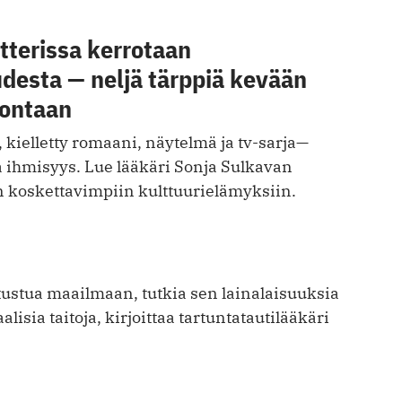
tterissa kerrotaan
esta ­­— neljä tärppiä kevään
jontaan
 k ielletty romaani, näytelmä ja tv-sarja—
 ihmisyys. Lue lääkäri Sonja Sulkavan
n koskettavimpiin kulttuurielämyksiin.
tustua maailmaan, tutkia sen lainalaisuuksia
aalisia taitoja, kirjoittaa tartuntatautilääkäri