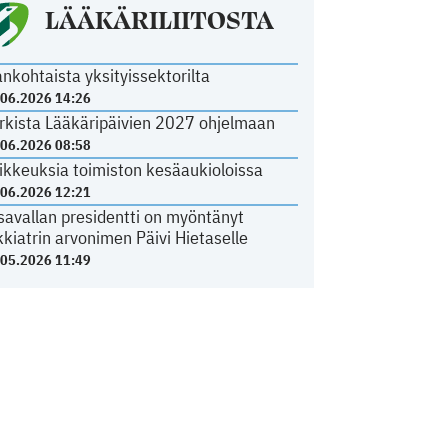
LÄÄKÄRILIITOSTA
ankohtaista yksityissektorilta
.06.2026 14:26
rkista Lääkäripäivien 2027 ohjelmaan
.06.2026 08:58
ikkeuksia toimiston kesäaukioloissa
.06.2026 12:21
savallan presidentti on myöntänyt
kkiatrin arvonimen Päivi Hietaselle
.05.2026 11:49