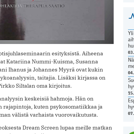
Yl
ai
hu
03
otisjuhla­seminaarin esityksistä. Aiheena
Nä
ttajat Katariina Nummi-Kuisma, Susanna
me
hani Ihanus ja Johannes Myyrä ovat kukin
04
ykoanalyysin, taitajia. Lisäksi kirjassa on
Su
irkko Siltalan oma kirjoitus.
hy
15
analyysin keskeisiä hahmoja. Hän on
Es
hy
 rajapintoja, kuten psykosomatiikkaa ja
07
emman välistä varhaista vuorovaikutusta.
eoksesta Dream Screen lupaa meille matkan