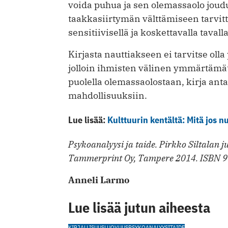
voida puhua ja sen olemassaolo joud
taakkasiirtymän välttämiseen tarvitt
sensitiivisellä ja koskettavalla tavalla
Kirjasta nauttiakseen ei tarvitse olla
jolloin ihmisten välinen ymmärtämät
puolella olemassaolostaan, kirja an
mahdollisuuksiin.
Lue lisää:
Kulttuurin kentältä: Mitä jos 
Psykoanalyysi ja taide. Pirkko Siltalan 
Tammerprint Oy, Tampere 2014. ISBN 97
Anneli Larmo
Lue lisää jutun aiheesta
KIRJALLISUUS
LUOVUUS
PSYKOANALYYSI
TAIDE