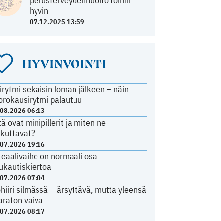
perusterveydenhuolto toimii
hyvin
07.12.2025 13:59
HYVINVOINTI
irytmi sekaisin loman jälkeen – näin
orokausirytmi palautuu
.08.2026 06:13
tä ovat minipillerit ja miten ne
ikuttavat?
.07.2026 19:16
teaalivaihe on normaali osa
ukautiskiertoa
.07.2026 07:04
ohiiri silmässä – ärsyttävä, mutta yleensä
araton vaiva
.07.2026 08:17