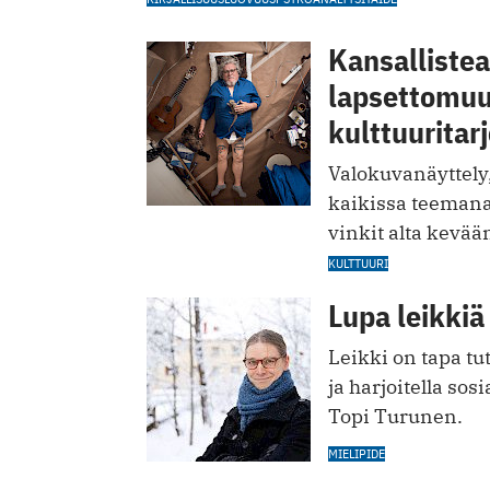
Kansallistea
lapsettomuud
kulttuuritar
Valokuvanäyttely,
kaikissa teemana
vinkit alta kevää
KULTTUURI
Lupa leikkiä
Leikki on tapa tu
ja harjoitella sosi
Topi Turunen.
MIELIPIDE