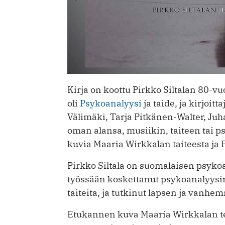
Kirja on koottu Pirkko Siltalan 80-vu
oli
Psykoanalyysi
ja taide, ja kirjoi
Välimäki, Tarja Pitkänen-­Walter, Ju
oman alansa, musiikin, taiteen tai ps
kuvia Maaria Wirkkalan taiteesta ja P
Pirkko Siltala on suomalaisen psyko
työssään koskettanut psykoanalyysin
taiteita, ja tutkinut ­lapsen ja vanh
Etukannen kuva Maaria Wirkkalan t