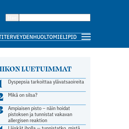
Hae
TI
TERVEYDENHUOLTO
MIELIPIDE
IIKON LUETUIMMAT
1
Dyspepsia tarkoittaa ylävatsaoireita
2
Mikä on silsa?
3
Ampiaisen pisto – näin hoidat
pistoksen ja tunnistat vakavan
allergisen reaktion
Läiskät iholla — tunnistatko, mistä