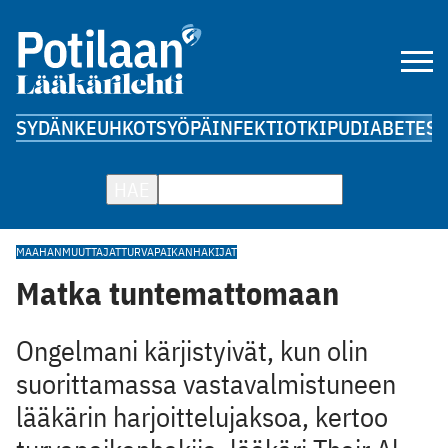
SYDÄN
KEUHKOT
SYÖPÄ
INFEKTIOT
KIPU
DIABETES
A
HAE
MAAHANMUUTTAJAT
TURVAPAIKANHAKIJAT
Matka tuntemattomaan
Ongelmani ­kärjistyivät, kun olin
suorittamassa vastavalmistuneen
lääkärin harjoittelujaksoa, kertoo