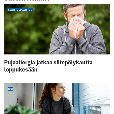
SIITEPÖLYALLERGIA
Pujoallergia jatkaa siitepölykautta
loppukesään
UNI