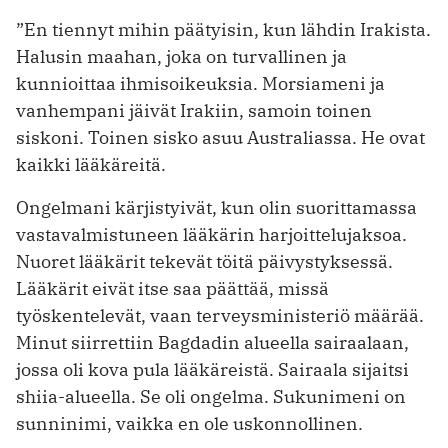
”En tiennyt mihin päätyisin, kun lähdin Irakista.
Halusin maahan, joka on turvallinen ja
kunnioittaa ihmisoikeuksia. Morsiameni ja
vanhempani jäivät Irakiin, samoin toinen
siskoni. Toinen sisko asuu Australiassa. He ovat
kaikki lääkäreitä.
Ongelmani kärjistyivät, kun olin suorittamassa
vastavalmistuneen lääkärin harjoittelujaksoa.
Nuoret lääkärit tekevät töitä päivystyksessä.
Lääkärit eivät ­itse saa päättää, missä
työskentelevät, vaan terveysministeriö määrää.
Minut siirrettiin Bagdadin alueella sairaalaan,
jossa oli kova pula lääkäreistä. Sairaala sijaitsi
shiia-alueella. Se oli ongelma. Sukunimeni on
sunninimi, vaikka en ole uskonnollinen.