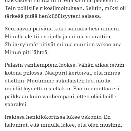
hakkasivat minua niin, ­että sain tarpeekseni.
Tein poliisille rikos­ilmoituksen. Selitin, miksi oli
tärkeää pitää henkilöllisyyteni salassa.
Seuraavan päivänä koko sairaala tiesi nimeni.
Minulle alettiin soitella ja minua seurattiin.
Shiia-ryhmät pitivät minua sunnien vakoojana.
Minun piti lähteä.
Palasin vanhempieni luokse. Vähän aikaa istuin
kotona piilossa. Naapurit kertoivat, että minua
etsittiin. Muutimme sukulaisten luo, mutta
meidät löydettiin sieltäkin. Päätin muuttaa eri
paikkaan kuin vanhempani, etten olisi heille
vaaraksi.
Irakissa henkilökortissa lukee uskonto. En
halunnut, että minulla lukee, että olen muslimi,