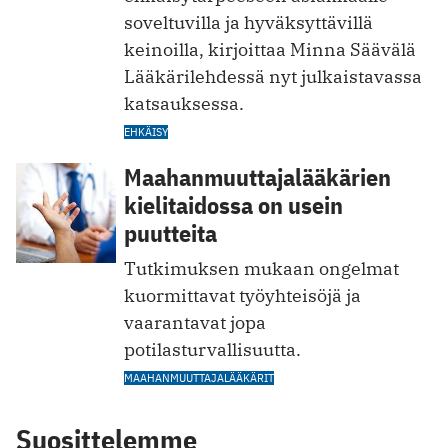
soveltuvilla ja hyväksyttävillä
keinoilla, kirjoittaa Minna Säävälä
Lääkärilehdessä nyt julkaistavassa
katsauksessa.
EHKÄISY
Maahanmuuttajalääkärien
kielitaidossa on usein
puutteita
Tutkimuksen mukaan ongelmat
kuormittavat ­työyhteisöjä ja
vaarantavat jopa
potilasturvallisuutta.
MAAHANMUUTTAJALÄÄKÄRIT
Suosittelemme