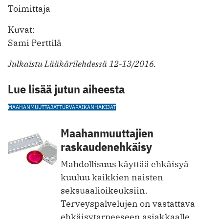
Toimittaja
Kuvat:
Sami Perttilä
Julkaistu Lääkärilehdessä 12-13/2016.
Lue lisää jutun aiheesta
MAAHANMUUTTAJAT
TURVAPAIKANHAKIJAT
Maahanmuuttajien
raskaudenehkäisy
Mahdollisuus käyttää ehkäisyä
kuuluu kaikkien naisten
seksuaalioikeuksiin.
Terveyspalvelujen on vastattava
ehkäisytarpeeseen asiakkaalle