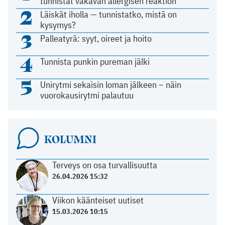
tunnistat vakavan allergisen reaktion
2
Läiskät iholla — tunnistatko, mistä on
kysymys?
3
Palleatyrä: syyt, oireet ja hoito
4
Tunnista punkin pureman jälki
5
Unirytmi sekaisin loman jälkeen – näin
vuorokausirytmi palautuu
KOLUMNI
Terveys on osa turvallisuutta
26.04.2026 15:32
Viikon käänteiset uutiset
15.03.2026 10:15