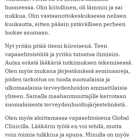
huoneessa. Olin kiitollinen, oli lämmin ja sai
nukkua. Olin vastaanottokeskuksessa nelisen
kuukautta, sitten pääsin ystävällisen perheen
luokse asumaan.
Nyt yritän pitää itseni kiireisenä. Teen
vapaaehtoistöitä ja yritän tutustua ihmisiin.
Autan erästä lääkäriä tutkimuksen tekemisessä.
Olen myös mukana järjestämässä seminaareja,
joiden tarkoitus on tuoda suomalaisia ja
ulkomaalaisia terveydenhoidon ammattilaisia
yhteen. Samalla maahanmuuttajille kerrotaan
suomalaisesta terveydenhuoltojärjestelmästä.
Olen myös aloittamassa vapaaehtoi­sena Global
Clinicilla. Lääkärin työtä en voi tehdä, mutta
voin toimia tulkkina ja apuna. Minulla on myös