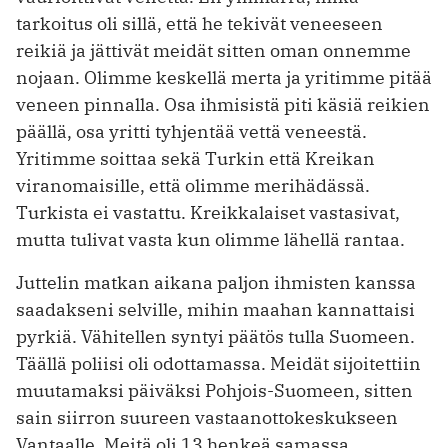
tarkoitus oli sillä, että he tekivät veneeseen
reikiä ja jättivät meidät sitten oman onnemme
nojaan. Olimme keskellä merta ja yritimme pitää
veneen pinnalla. Osa ihmisistä piti käsiä reikien
päällä, osa yritti tyhjentää vettä ­veneestä.
Yritimme soittaa sekä Turkin että Kreikan
viranomaisille, että olimme merihädässä.
Turkista ei vastattu. Kreikkalaiset vastasivat,
mutta tulivat vasta kun olimme lähellä rantaa.
Juttelin matkan aikana paljon ihmisten kanssa
saadakseni selville, mihin maahan kannattaisi
pyrkiä. Vähitellen syntyi päätös tulla Suomeen.
Täällä ­poliisi oli odottamassa. Meidät sijoitettiin
muutamaksi päiväksi Pohjois-Suomeen, sitten
sain siirron suureen vastaanottokeskukseen
Vantaalle. Meitä oli 13 henkeä samassa