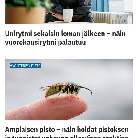
Unirytmi sekaisin loman jälkeen – näin
vuorokausirytmi palautuu
HYÖNTEISEN PISTO
Ampiaisen pisto – näin hoidat pistoksen
ja tunnistat vakavan allergisen reaktion