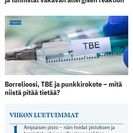
PUNKKI
Borrelioosi, TBE ja punkkirokote – mitä
niistä pitää tietää?
VIIKON LUETUIMMAT
1
Ampiaisen pisto – näin hoidat pistoksen ja