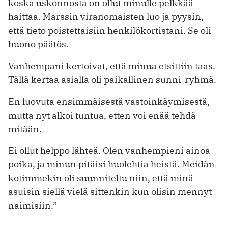
koska uskonnosta on ­ollut minulle pelkkää
haittaa. Marssin viranomaisten luo ja pyysin,
että tieto poistettaisiin henkilökortistani. Se oli
huono päätös.
Vanhempani kertoivat, että minua ­etsittiin taas.
Tällä kertaa asialla oli paikallinen sunni-ryhmä.
En luovuta ensimmäisestä vastoinkäymisestä,
mutta nyt alkoi tuntua, ­etten voi enää tehdä
mitään.
Ei ollut helppo lähteä. Olen vanhempieni ainoa
poika, ja minun pitäisi huolehtia heistä. Meidän
kotimmekin oli suunniteltu niin, että minä
asuisin siellä vielä sittenkin kun olisin mennyt
naimisiin.”