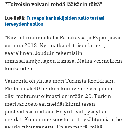
”Toivoisin voivani tehdä lääkärin töitä”
Lue lisää:
Turvapaikanhakijoiden aalto testasi
terveydenhuollon
”Kävin turistimatkalla Ranskassa ja Espanjassa
vuonna 2013. Nyt matka oli toisenlainen,
vaarallinen. Jouduin tekemisiin
ihmissalakuljettajien kanssa. Matka vei melkein
kuukauden.
Vaikeinta oli ylittää meri Turkista Kreikkaan.
Meitä oli yli 40 henkeä kumiveneessä, johon
olisi mahtunut ­oikeasti enintään 20. Turkin
merivartiosto sai meidät kiinni tasan
puolivälissä matkaa. He yrittivät pysäyttää
meidät. Kun emme suostuneet pysähtymään, he
vaurioittivat venettä. En ymmärrä, mikä