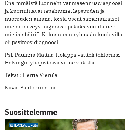
Ensimmäistä luonnehtivat masennusdiagnoosi
ja kuormittavat tapahtumat lapsuuden ja
nuoruuden aikana, toista useat samanaikaiset
mielenterveysdiagnoosit ja kaksisuuntainen
mielialahäiriö. Kolmanteen ryhmään kuuluvilla
oli psykoosidiagnoosi.
PsL Pauliina Mattila-Holappa väitteli tohtoriksi
Helsingin yliopistossa viime viikolla.
Teksti: Hertta Vierula
Kuva: Panthermedia
Suosittelemme
SIITEPÖLYALLERGIA