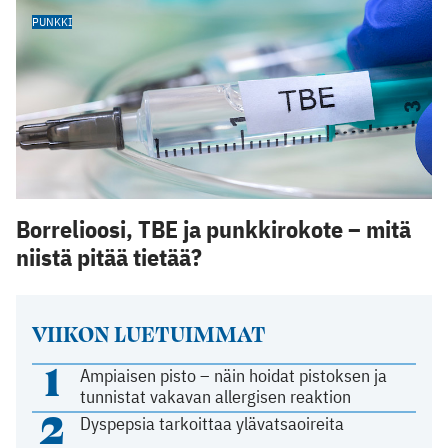
PUNKKI
Borrelioosi, TBE ja punkkirokote – mitä
niistä pitää tietää?
VIIKON LUETUIMMAT
1
Ampiaisen pisto – näin hoidat pistoksen ja
tunnistat vakavan allergisen reaktion
2
Dyspepsia tarkoittaa ylävatsaoireita