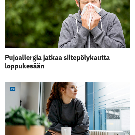
Pujoallergia jatkaa siitepölykautta
loppukesään
UNI