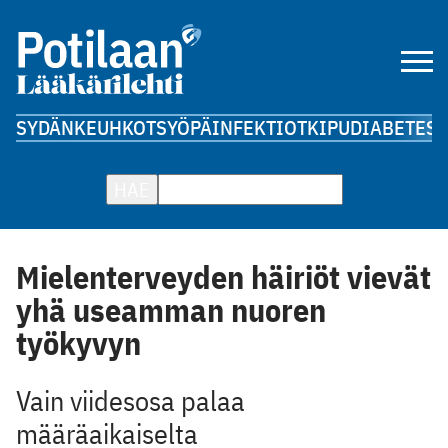
SYDÄN
KEUHKOT
SYÖPÄ
INFEKTIOT
KIPU
DIABETES
A
HAE
Mielenterveyden häiriöt vievät
yhä useamman nuoren
työkyvyn
Vain viidesosa palaa
määräaikaiselta