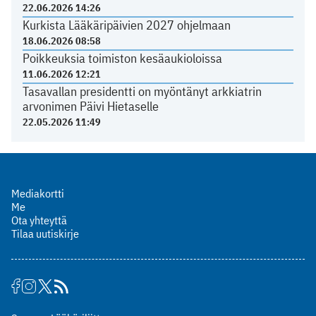
22.06.2026 14:26
Kurkista Lääkäripäivien 2027 ohjelmaan
18.06.2026 08:58
Poikkeuksia toimiston kesäaukioloissa
11.06.2026 12:21
Tasavallan presidentti on myöntänyt arkkiatrin
arvonimen Päivi Hietaselle
22.05.2026 11:49
Mediakortti
Me
Ota yhteyttä
Tilaa uutiskirje