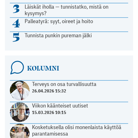
3
Läiskät iholla — tunnistatko, mistä on
kysymys?
4
Palleatyrä: syyt, oireet ja hoito
5
Tunnista punkin pureman jälki
KOLUMNI
Terveys on osa turvallisuutta
26.04.2026 15:32
Viikon käänteiset uutiset
15.03.2026 10:15
Kosketuksella olisi monenlaista käyttöä
parantamisessa