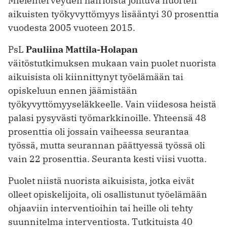
Mielenterveyden häiriöistä johtuva nuorten
aikuisten työkyvyttömyys lisääntyi 30 prosenttia
vuodesta 2005 vuoteen 2015.
PsL
Pauliina Mattila-Holapan
väitöstutkimuksen mukaan vain puolet nuorista
aikuisista oli kiinnittynyt työelämään tai
opiskeluun ennen jäämistään
työkyvyttömyyseläkkeelle. Vain viidesosa heistä
palasi pysyvästi työmarkkinoille. Yhteensä 48
prosenttia oli jossain vaiheessa seurantaa
työssä, mutta seurannan päättyessä työssä oli
vain 22 prosenttia. Seuranta kesti viisi vuotta.
Puolet niistä nuorista aikuisista, jotka eivät
olleet opiskelijoita, oli osallistunut työelämään
ohjaaviin interventioihin tai heille oli tehty
suunnitelma interventiosta. Tutkituista 40