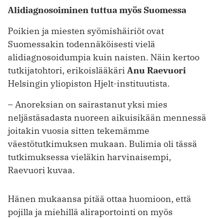
Alidiagnosoiminen tuttua myös Suomessa
Poikien ja miesten syömishäiriöt ovat
Suomessakin todennäköisesti vielä
alidiagnosoidumpia kuin naisten. Näin kertoo
tutkijatohtori, erikoislääkäri
Anu Raevuori
Helsingin yliopiston Hjelt-instituutista.
– Anoreksian on sairastanut yksi mies
neljästäsadasta nuoreen aikuisikään mennessä
joitakin vuosia sitten tekemämme
väestötutkimuksen mukaan. Bulimia oli tässä
tutkimuksessa vieläkin harvinaisempi,
Raevuori kuvaa.
Hänen mukaansa pitää ottaa huomioon, että
pojilla ja miehillä aliraportointi on myös