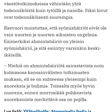
väestötutkimuksissa vähintään yhtä
todennäköistä kuin tytöillä ja naisilla. Siksi luvut
ovat todennäköisesti suurempia.
Raevuori muistuttaa, että syömishäiriöt eivät ole
vain nuorten ja nuorten aikuisten ongelmia.
Esimerkiksi ahmintahäiriö on yleisin
syömishäiriö, ja sitä esiintyy varsinkin keski-
ikäisillä.
– Miehiä on ahmintahäiriötä sairastavista noin
kolmasosa kansainvälisten tutkimusten
mukaan, eli se on suhteessa yleisempi kuin
anoreksia ja bulimia. Toisaalta myös hyvin
nuorena, ennen murrosikää puhkeavista
anoreksioista merkittävä osa on pojilla.
Lue lisää:
Yllätyslöydös: Atooppisella iholla ja