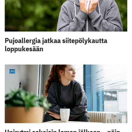
Pujoallergia jatkaa siitepölykautta
loppukesään
UNI