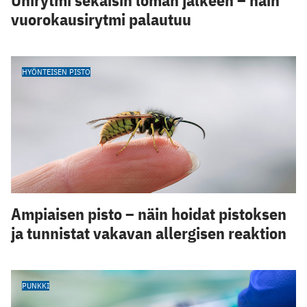
Unirytmi sekaisin loman jälkeen – näin
vuorokausirytmi palautuu
HYÖNTEISEN PISTO
Ampiaisen pisto – näin hoidat pistoksen
ja tunnistat vakavan allergisen reaktion
PUNKKI