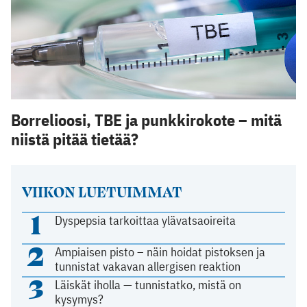
Borrelioosi, TBE ja punkkirokote – mitä
niistä pitää tietää?
VIIKON LUETUIMMAT
1
Dyspepsia tarkoittaa ylävatsaoireita
2
Ampiaisen pisto – näin hoidat pistoksen ja
tunnistat vakavan allergisen reaktion
3
Läiskät iholla — tunnistatko, mistä on
kysymys?