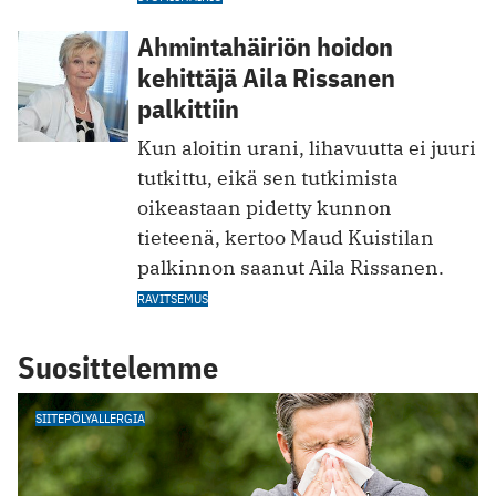
Ahmintahäiriön hoidon
kehittäjä Aila Rissanen
palkittiin
Kun aloitin urani, lihavuutta ei juuri
tutkittu, eikä sen tutkimista
oikeastaan pidetty kunnon
tieteenä, kertoo Maud Kuistilan
palkinnon saanut Aila Rissanen.
RAVITSEMUS
Suosittelemme
SIITEPÖLYALLERGIA