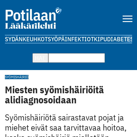
SYDÄN
KEUHKOT
SYÖPÄ
INFEKTIOT
KIPU
DIABETES
A
HAE
SYÖMISHÄIRIÖ
Miesten syömishäiriöitä
alidiagnosoidaan
Syömishäiriötä sairastavat pojat ja
miehet eivät saa tarvittavaa hoitoa,