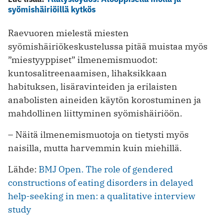
syömishäiriöillä kytkös
Raevuoren mielestä miesten
syömishäiriökeskustelussa pitää muistaa myös
”miestyyppiset” ilmenemismuodot:
kuntosalitreenaamisen, lihaksikkaan
habituksen, lisäravinteiden ja erilaisten
anabolisten aineiden käytön korostuminen ja
mahdollinen liittyminen syömishäiriöön.
– Näitä ilmenemismuotoja on tietysti myös
naisilla, mutta harvemmin kuin miehillä.
Lähde:
BMJ Open. The role of gendered
constructions of eating disorders in delayed
help-seeking in men: a qualitative interview
study