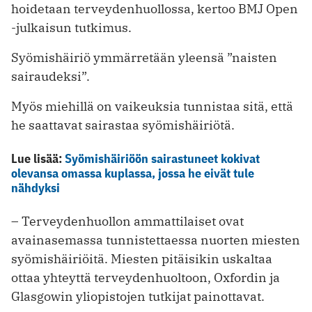
hoidetaan terveydenhuollossa, kertoo BMJ Open
-julkaisun tutkimus.
Syömishäiriö ymmärretään yleensä ”naisten
sairaudeksi”.
Myös miehillä on vaikeuksia tunnistaa sitä, että
he saattavat sairastaa syömishäiriötä.
Lue lisää:
Syömishäiriöön sairastuneet kokivat
olevansa omassa kuplassa, jossa he eivät tule
nähdyksi
– Terveydenhuollon ammattilaiset ovat
avainasemassa tunnistettaessa nuorten miesten
syömishäiriöitä. Miesten pitäisikin uskaltaa
ottaa yhteyttä terveydenhuoltoon, Oxfordin ja
Glasgowin yliopistojen tutkijat painottavat.