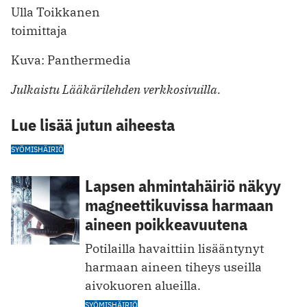
Ulla Toikkanen
toimittaja
Kuva: Panthermedia
Julkaistu Lääkärilehden verkkosivuilla.
Lue lisää jutun aiheesta
SYÖMISHÄIRIÖ
Lapsen ahmintahäiriö näkyy
magneettikuvissa harmaan
aineen poikkeavuutena
Potilailla havaittiin lisääntynyt
harmaan aineen tiheys useilla
aivokuoren alueilla.
SYÖMISHÄIRIÖ