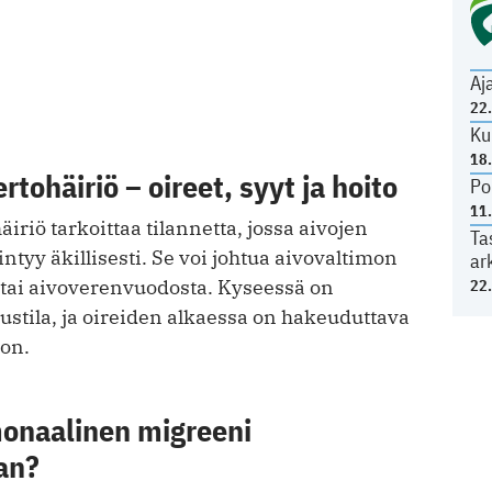
Aj
22
Ku
18
tohäiriö – oireet, syyt ja hoito
Po
11
iriö tarkoittaa tilannetta, jossa aivojen
Ta
intyy äkillisesti. Se voi johtua aivovaltimon
ar
tai aivoverenvuodosta. Kyseessä on
22
austila, ja oireiden alkaessa on hakeuduttava
oon.
onaalinen migreeni
an?