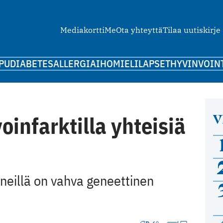
Mediakortti
Me
Ota yhteyttä
Tilaa uutiskirje
PU
DIABETES
ALLERGIA
IHO
MIELI
LAPSET
HYVINVOIN
V
voinfarktilla yhteisiä
neillä on vahva geneettinen