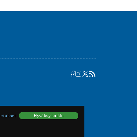
setukset
Hyväksy kaikki