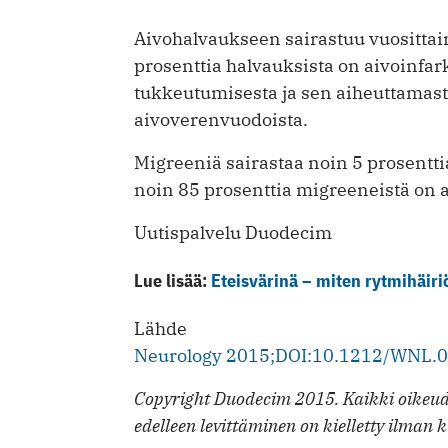
Aivohalvaukseen sairastuu vuosittai
prosenttia halvauksista on aivoinfark
tukkeutumisesta ja sen aiheuttamast
aivoverenvuodoista.
Migreeniä sairastaa noin 5 prosenttia
noin 85 prosenttia migreeneistä on 
Uutispalvelu Duodecim
Lue lisää:
Eteisvärinä – miten rytmihäiriö
Lähde
Neurology 2015;DOI:10.1212/WNL
Copyright Duodecim 2015. Kaikki oikeude
edelleen levittäminen on kielletty ilman k