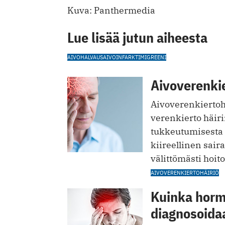
Kuva: Panthermedia
Lue lisää jutun aiheesta
AIVOHALVAUS
AIVOINFARKTI
MIGREENI
Aivoverenkier
Aivoverenkiertohä
verenkierto häiri
tukkeutumisesta 
kiireellinen sair
välittömästi hoit
AIVOVERENKIERTOHÄIRIÖ
Kuinka horm
diagnosoida