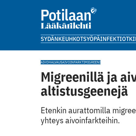
SYDÄN
KEUHKOT
SYÖPÄ
INFEKTIOT
KI
AIVOHALVAUS
AIVOINFARKTI
MIGREENI
Migreenillä ja ai
altistusgeenejä
Etenkin aurattomilla migree
yhteys aivoinfarkteihin.