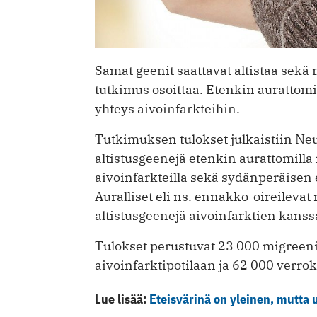
Samat geenit saattavat altistaa sekä m
tutkimus osoittaa. Etenkin aurattomi
yhteys aivoinfarkteihin.
Tutkimuksen tulokset julkaistiin Neu
altistusgeenejä etenkin aurattomilla
aivoinfarkteilla sekä sydänperäisen 
Auralliset eli ns. ennakko-oireilevat
altistusgeenejä aivoinfarktien kanss
Tulokset perustuvat 23 000 migreeni
aivoinfarktipotilaan ja 62 000 verro
Lue lisää:
Eteisvärinä on yleinen, mutta