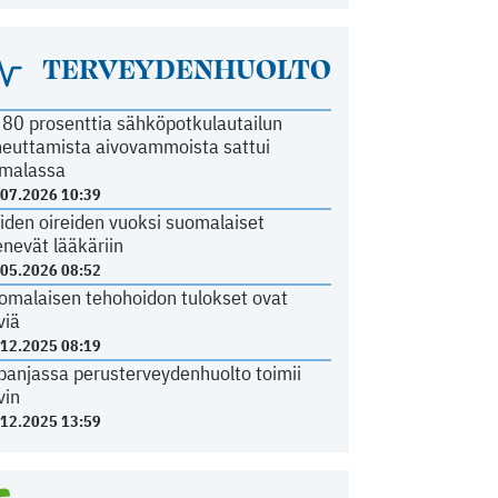
TERVEYDENHUOLTO
i 80 prosenttia sähköpotkulautailun
heuttamista aivovammoista sattui
malassa
.07.2026 10:39
iden oireiden vuoksi suomalaiset
nevät lääkäriin
.05.2026 08:52
omalaisen tehohoidon tulokset ovat
viä
.12.2025 08:19
panjassa perusterveydenhuolto toimii
vin
.12.2025 13:59