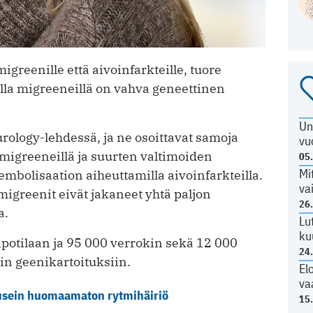
igreenille että aivoinfarkteille, tuore
lla migreeneillä on vahva geneettinen
Un
rology-lehdessä, ja ne osoittavat samoja
vu
 migreeneillä ja suurten valtimoiden
05
Mi
embolisaation aiheuttamilla aivoinfarkteilla.
va
 migreenit eivät jakaneet yhtä paljon
26
a.
Lu
ku
potilaan ja 95 000 verrokin sekä 12 000
24
kin geenikartoituksiin.
El
va
 usein huomaamaton rytmihäiriö
15