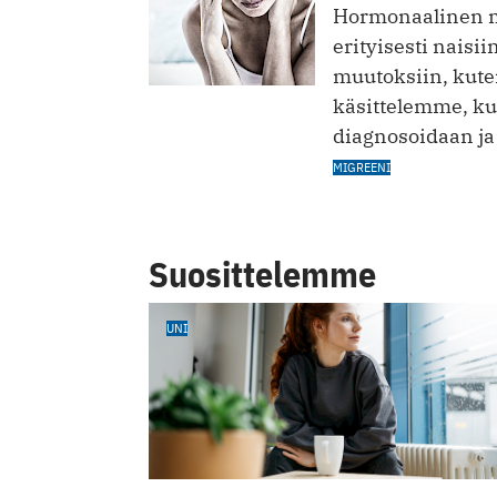
Hormonaalinen mi
erityisesti naisii
muutoksiin, kute
käsittelemme, k
diagnosoidaan ja 
MIGREENI
Suosittelemme
UNI