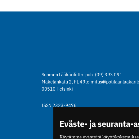
Suomen Lääkäriliitto
puh. (09) 393 091
Mäkelänkatu 2, PL 49
toimitus@potilaanlaakarile
00510 Helsinki
ISSN 2323-9476
Eväste- ja seuranta-
Käytämme evästeitä käyttökokemukse