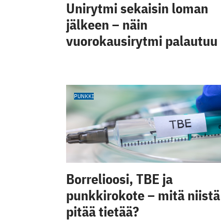
Unirytmi sekaisin loman
jälkeen – näin
vuorokausirytmi palautuu
PUNKKI
Borrelioosi, TBE ja
punkkirokote – mitä niistä
pitää tietää?