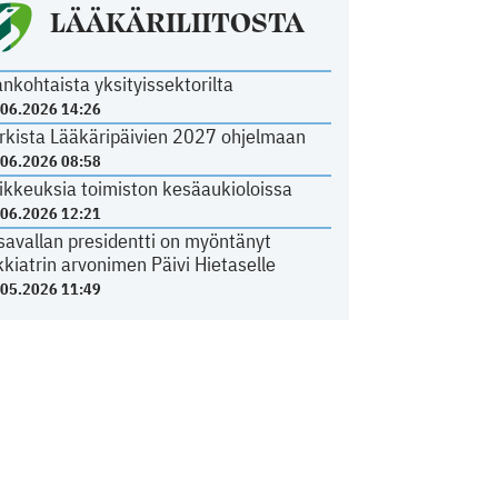
LÄÄKÄRILIITOSTA
ankohtaista yksityissektorilta
.06.2026 14:26
rkista Lääkäripäivien 2027 ohjelmaan
.06.2026 08:58
ikkeuksia toimiston kesäaukioloissa
.06.2026 12:21
savallan presidentti on myöntänyt
kkiatrin arvonimen Päivi Hietaselle
.05.2026 11:49