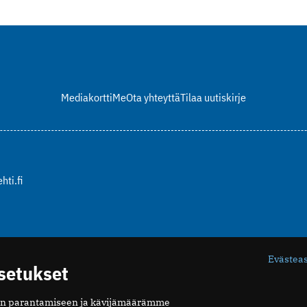
Mediakortti
Me
Ota yhteyttä
Tilaa uutiskirje
hti.fi
Evästea
asetukset
n parantamiseen ja kävijämäärämme