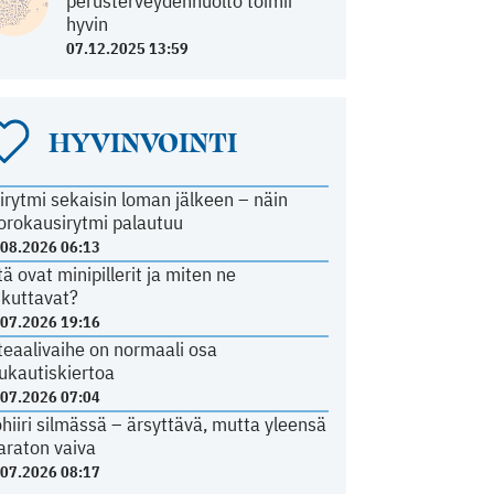
perusterveydenhuolto toimii
hyvin
07.12.2025 13:59
HYVINVOINTI
irytmi sekaisin loman jälkeen – näin
orokausirytmi palautuu
.08.2026 06:13
tä ovat minipillerit ja miten ne
ikuttavat?
.07.2026 19:16
teaalivaihe on normaali osa
ukautiskiertoa
.07.2026 07:04
ohiiri silmässä – ärsyttävä, mutta yleensä
araton vaiva
.07.2026 08:17