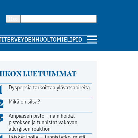
Hae
TI
TERVEYDENHUOLTO
MIELIPIDE
IIKON LUETUIMMAT
1
Dyspepsia tarkoittaa ylävatsaoireita
2
Mikä on silsa?
3
Ampiaisen pisto – näin hoidat
pistoksen ja tunnistat vakavan
allergisen reaktion
Läiskät iholla — tunnistatko, mistä