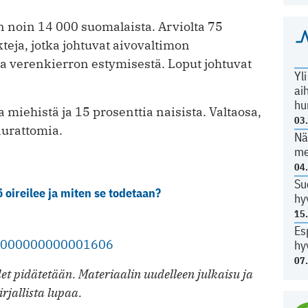
n noin 14 000 suomalaista. Arviolta 75
teja, jotka johtuvat aivovaltimon
a verenkierron estymisestä. Loput johtuvat
Yl
ai
hu
 miehistä ja 15 prosenttia naisista. Valtaosa,
03
aurattomia.
Nä
me
04
Su
 oireilee ja miten se todetaan?
hy
15
Es
.0000000000001606
hy
07
t pidätetään. Materiaalin uudelleen julkaisu ja
irjallista lupaa.