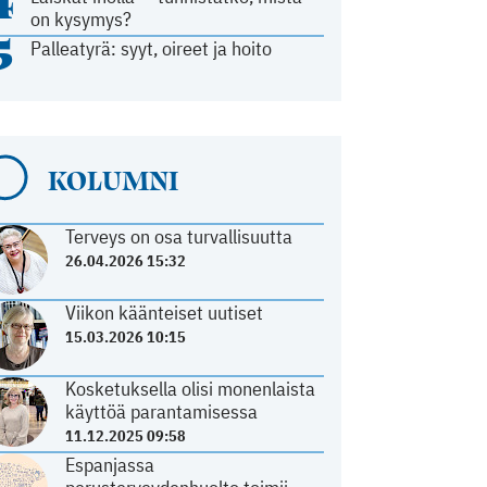
4
on kysymys?
5
Palleatyrä: syyt, oireet ja hoito
KOLUMNI
Terveys on osa turvallisuutta
26.04.2026 15:32
Viikon käänteiset uutiset
15.03.2026 10:15
Kosketuksella olisi monenlaista
käyttöä parantamisessa
11.12.2025 09:58
Espanjassa