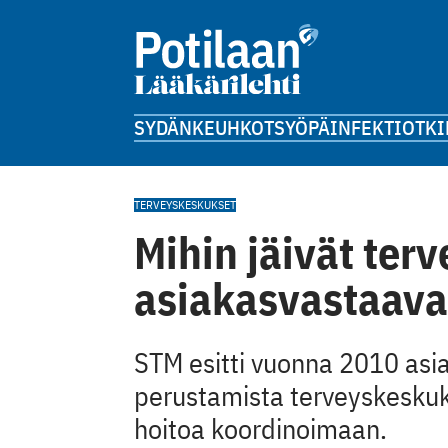
SYDÄN
KEUHKOT
SYÖPÄ
INFEKTIOT
KI
TERVEYSKESKUKSET
Mihin jäivät ter
asiakasvastaava
STM esitti vuonna 2010 asi
perustamista terveyskeskuks
hoitoa koordinoimaan.