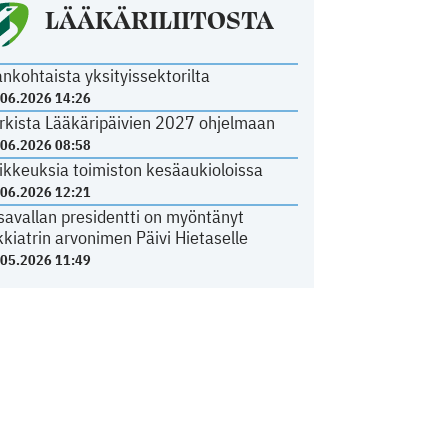
LÄÄKÄRILIITOSTA
ankohtaista yksityissektorilta
.06.2026 14:26
rkista Lääkäripäivien 2027 ohjelmaan
.06.2026 08:58
ikkeuksia toimiston kesäaukioloissa
.06.2026 12:21
savallan presidentti on myöntänyt
kkiatrin arvonimen Päivi Hietaselle
.05.2026 11:49