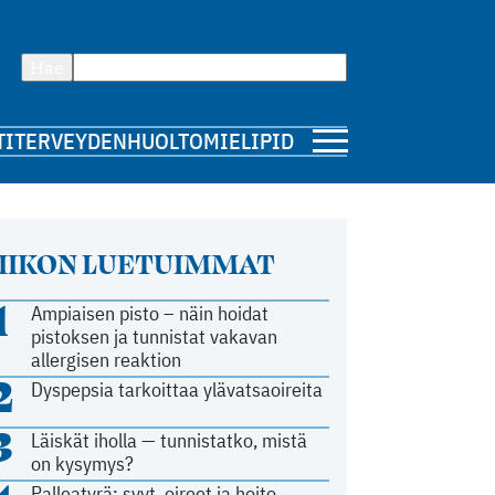
Hae
TI
TERVEYDENHUOLTO
MIELIPIDE
IIKON LUETUIMMAT
1
Ampiaisen pisto – näin hoidat
pistoksen ja tunnistat vakavan
allergisen reaktion
2
Dyspepsia tarkoittaa ylävatsaoireita
3
Läiskät iholla — tunnistatko, mistä
on kysymys?
Palleatyrä: syyt, oireet ja hoito