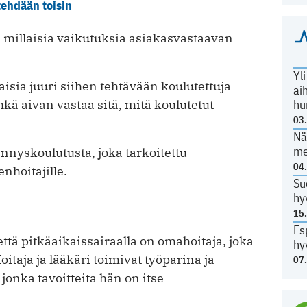
tehdään toisin
 millaisia vaikutuksia asiakasvastaavan
Yl
isia juuri siihen tehtävään koulutettuja
ai
hu
ehkä aivan vastaa sitä, mitä koulutetut
03
Nä
me
nnyskoulutusta, joka tarkoitettu
04
enhoitajille.
Su
hy
15
Es
tä pitkäaikaissairaalla on omahoitaja, joka
hy
itaja ja lääkäri toimivat työparina ja
07
jonka tavoitteita hän on itse