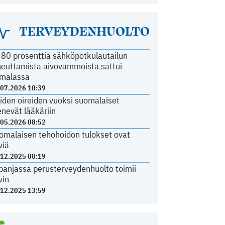
TERVEYDENHUOLTO
i 80 prosenttia sähköpotkulautailun
heuttamista aivovammoista sattui
malassa
.07.2026 10:39
iden oireiden vuoksi suomalaiset
nevät lääkäriin
.05.2026 08:52
omalaisen tehohoidon tulokset ovat
viä
.12.2025 08:19
panjassa perusterveydenhuolto toimii
vin
.12.2025 13:59