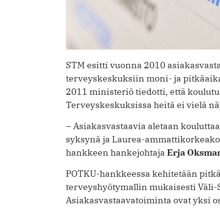
STM esitti vuonna 2010 asiakasvast
terveyskeskuksiin moni- ja pitkäai
2011 ministeriö tiedotti, että koulu
Terveyskeskuksissa heitä ei vielä nä
– Asiakasvastaavia aletaan koulutt
syksynä ja Laurea-ammattikorkeako
hankkeen hankejohtaja
Erja Oksma
POTKU-hankkeessa kehitetään pitkä
terveyshyötymallin mukaisesti Väli
Asiakasvastaavatoiminta ovat yksi o