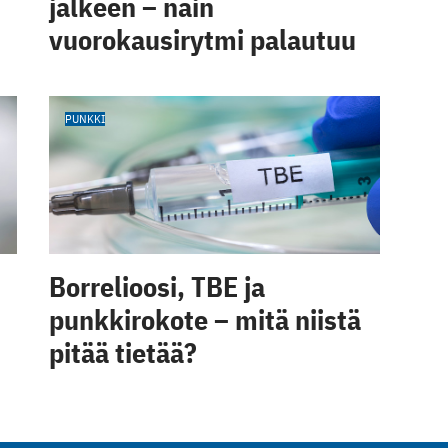
jälkeen – näin
vuorokausirytmi palautuu
PUNKKI
Borrelioosi, TBE ja
punkkirokote – mitä niistä
pitää tietää?