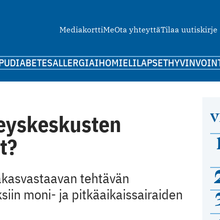
Mediakortti
Me
Ota yhteyttä
Tilaa uutiskirje
PU
DIABETES
ALLERGIA
IHO
MIELI
LAPSET
HYVINVOIN
V
veyskeskusten
t?
akasvastaavan tehtävän
iin moni- ja pitkäaikaissairaiden