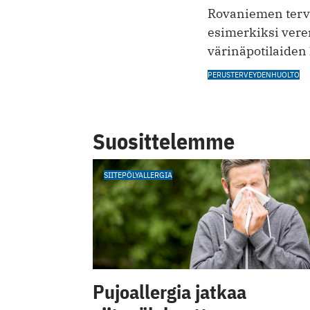
Rovaniemen terv
esimerkiksi veren
värinäpotilaiden 
PERUSTERVEYDENHUOLTO
Suosittelemme
SIITEPÖLYALLERGIA
Pujoallergia jatkaa