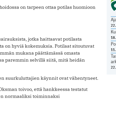
 hoidossa on tarpeen ottaa potilas huomioon
Aj
22
Ku
18
airauksista, jotka haittaavat potilasta
Po
ta on hyviä kokemuksia. Potilaat sitoutuvat
11
enemmän mukana päättämässä omasta
Ta
a paremmin selvillä siitä, mitä heidän
ar
22
n suurkuluttajien käynnit ovat vähentyneet.
ksman toivoo, että hankkeessa testatut
een normaaliksi toiminnaksi