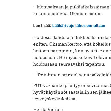
– Monisairaan ja pitkäaikaissairaan
kokonaisuutena, Oksman sanoo.
Lue lisää:
Lääkärivaje lähes ennallaan
Hoidossa lähdetään liikkeelle niistä s
eniten. Oksman kertoo, että kokeilus
hoitoon paremmin, kun ovat itse 
hoidostaan. He myös kokevat olevans
hoidossaan seuraavaksi tapahtuu.
– Toiminnan seurauksena palveluide
POTKU-hanke päättyy ensi vuonna. O
hyvät käytännöt saataisiin sen jälk
terveyskeskuksissa.
Hertta Vierula