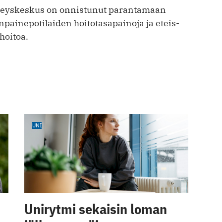
eyskeskus on onnistunut parantamaan
painepotilaiden hoitotasapainoja ja eteis­
hoitoa.
UNI
Unirytmi sekaisin loman