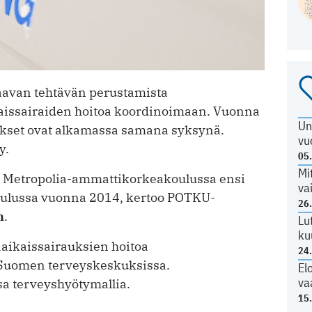
aavan tehtävän perustamista
kaissairaiden hoitoa koordinoimaan. Vuonna
Un
tukset ovat alkamassa samana syksynä.
vu
y.
05
Mi
aa Metropolia-ammattikorkeakoulussa ensi
va
ulussa vuonna 2014, kertoo POTKU-
26
n
.
Lu
ku
aikaissairauksien hoitoa
24
-Suomen terveyskeskuksissa.
El
va
sa terveyshyötymallia.
15