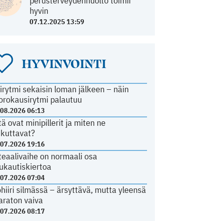
perusterveydenhuolto toimii
hyvin
07.12.2025 13:59
HYVINVOINTI
irytmi sekaisin loman jälkeen – näin
orokausirytmi palautuu
.08.2026 06:13
tä ovat minipillerit ja miten ne
ikuttavat?
.07.2026 19:16
teaalivaihe on normaali osa
ukautiskiertoa
.07.2026 07:04
ohiiri silmässä – ärsyttävä, mutta yleensä
araton vaiva
.07.2026 08:17