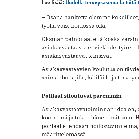
Lue lisää:
Uudella terveysasemalla töitä 
– Osana hanketta olemme kokeilleet,
työllä voisi hoidossa olla.
Oksman painottaa, että koska varsina
asiakasvastaavia ei vielä ole, työ ei 
asiakasvastaavat tekisivät.
Asiakasvastaavien koulutus on täyde
sairaanhoitajille, kätilöille ja terveyd
Potilaat sitoutuvat paremmin
Asiakasvastaavatoiminnan idea on, et
koordinoi ja tukee hänen hoitoaan. Ho
potilaalle tehdään hoitosuunnitelma, 
määrittelemässä.