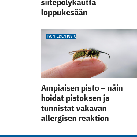
siitepölykautta
loppukesään
HYÖNTEISEN PISTO
Ampiaisen pisto – näin
hoidat pistoksen ja
tunnistat vakavan
allergisen reaktion