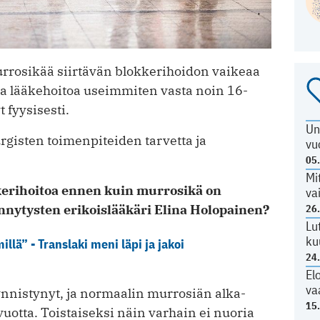
urrosikää siirtävän blokkerihoidon vaikeaa
a lääkehoitoa useimmiten vasta noin 16-
t fyysisesti.
Un
urgisten toimenpiteiden tarvetta ja
vu
05
Mi
­kerihoitoa ennen kuin murrosikä on
va
ynnytysten erikoislääkäri Elina ­Holopainen?
26
Lu
ku
lä” - Translaki meni läpi ja jakoi
24
El
va
ynnistynyt, ja normaalin murrosiän alka­
15
uotta. Toistaiseksi näin varhain ei nuoria