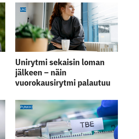
UNI
Unirytmi sekaisin loman
jälkeen – näin
vuorokausirytmi palautuu
PUNKKI