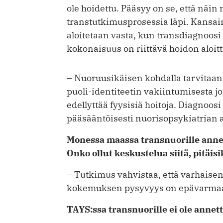
ole hoidettu. Pääsyy on se, että näin 
transtutkimusprosessia läpi. Kansai
aloitetaan vasta, kun transdiagnoos
kokonaisuus on riittävä hoidon aloitt
– Nuoruusikäisen kohdalla tarvitaan 
puoli-identiteetin vakiintumisesta jo
edellyttää fyysisiä hoitoja. Diagnoos
pääsääntöisesti nuoriso­psykiatrian a
Monessa maassa transnuorille anne
Onko ollut keskustelua siitä, pitäi
– Tutkimus vahvistaa, että varhaisen
kokemuksen pysyvyys on epävarma
TAYS:ssa transnuorille ei ole annet