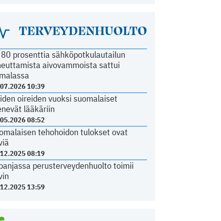
TERVEYDENHUOLTO
i 80 prosenttia sähköpotkulautailun
heuttamista aivovammoista sattui
malassa
.07.2026 10:39
iden oireiden vuoksi suomalaiset
nevät lääkäriin
.05.2026 08:52
omalaisen tehohoidon tulokset ovat
viä
.12.2025 08:19
panjassa perusterveydenhuolto toimii
vin
.12.2025 13:59