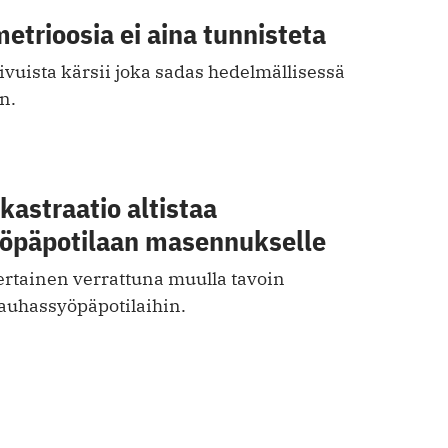
trioosia ei aina tunnisteta
kivuista kärsii joka sadas hedelmällisessä
n.
kastraatio altistaa
öpä­potilaan masennukselle
ertainen verrattuna muulla tavoin
rauhassyöpäpotilaihin.