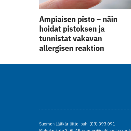
Ampiaisen pisto – näin
hoidat pistoksen ja
tunnistat vakavan
allergisen reaktion
Suomen Lääkäriliitto
puh. (09) 393 091
Mäkelänkatu 2, PL 49
toimitus@potilaanlaakarile