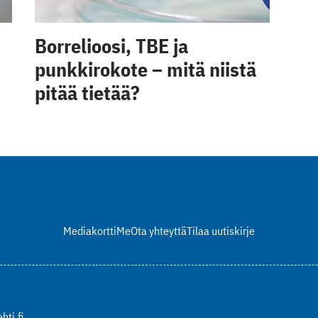
Borrelioosi, TBE ja
punkkirokote – mitä niistä
pitää tietää?
Mediakortti
Me
Ota yhteyttä
Tilaa uutiskirje
hti.fi