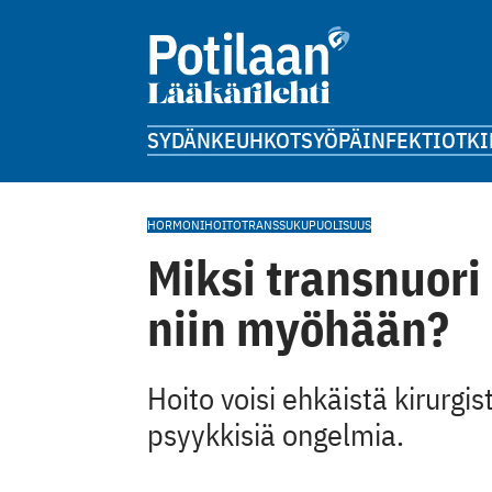
SYDÄN
KEUHKOT
SYÖPÄ
INFEKTIOT
KI
HORMONIHOITO
TRANSSUKUPUOLISUUS
Miksi transnuori
niin myöhään?
Hoito voisi ehkäistä kirurgi
psyykkisiä ongelmia.