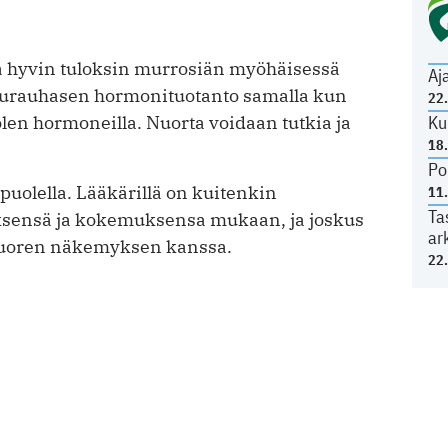
 hyvin tuloksin murrosiän myöhäisessä
Aj
ukurauhasen hormonituotanto samalla kun
22
Ku
len hormoneilla. Nuorta voidaan tutkia ja
18
Po
 puolella. Lääkärillä on kuitenkin
11
Ta
yksensä ja kokemuksensa mukaan, ja joskus
ar
i nuoren näkemyksen kanssa.
22