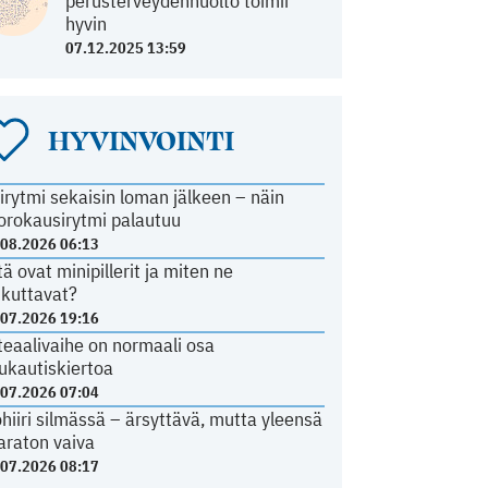
perusterveydenhuolto toimii
hyvin
07.12.2025 13:59
HYVINVOINTI
irytmi sekaisin loman jälkeen – näin
orokausirytmi palautuu
.08.2026 06:13
tä ovat minipillerit ja miten ne
ikuttavat?
.07.2026 19:16
teaalivaihe on normaali osa
ukautiskiertoa
.07.2026 07:04
ohiiri silmässä – ärsyttävä, mutta yleensä
araton vaiva
.07.2026 08:17