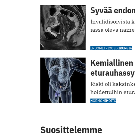
Syvää endome
Invalidisoivista 
iässä oleva naine
ENDOMETRIOOSIKIRURGIA
Kemiallinen 
eturauhassy
Riski oli kaksink
hoidettuihin etu
HORMONIHOITO
Suosittelemme