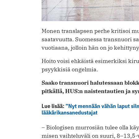
Monen translapsen perhe kritisoi ­m
saatavuutta. Suomessa transnuori sa
vuotiaana, jolloin hän on jo kehittyny
Hoito voisi ehkäistä esimerkiksi kir
psyykkisiä ongelmia.
Saako transnuori halutessaan ­blok
pitkällä, HUS:n naistentautien ja ­s
Lue lisää:
”Nyt mennään vähän laput silmil
lääkärikansanedustajat
– Biologisen murrosiän tulee olla kä
misen vaihteluväli on suuri, 8–13,5-v