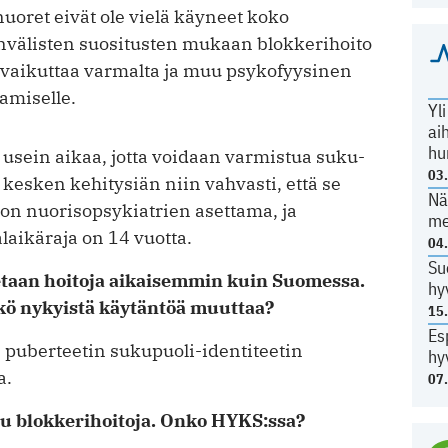
nuoret eivät ole vielä käyneet koko
nvälisten suositusten mukaan blokkerihoito
i vaikuttaa varmalta ja muu psykofyysinen
a­miselle.
Yl
ai
hu
usein aikaa, jotta voidaan varmistua suku­
03
 kesken kehitysiän niin vahvasti, että se
Nä
i on nuorisopsykiatrien asettama, ja
me
laikä­raja on 14 vuotta.
04
Su
taan hoitoja aikaisemmin kuin Suomessa.
hy
sikö nykyistä käytäntöä muuttaa?
15
Es
 puberteetin sukupuoli-identiteetin
hy
a.
07
tu blokkerihoitoja. Onko HYKS:ssa?