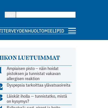
Hae
TI
TERVEYDENHUOLTO
MIELIPIDE
IIKON LUETUIMMAT
1
Ampiaisen pisto – näin hoidat
pistoksen ja tunnistat vakavan
allergisen reaktion
2
Dyspepsia tarkoittaa ylävatsaoireita
3
Läiskät iholla — tunnistatko, mistä
on kysymys?
Palleatyrä: syyt, oireet ja hoito