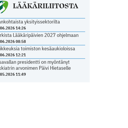
LÄÄKÄRILIITOSTA
ankohtaista yksityissektorilta
.06.2026 14:26
rkista Lääkäripäivien 2027 ohjelmaan
.06.2026 08:58
ikkeuksia toimiston kesäaukioloissa
.06.2026 12:21
savallan presidentti on myöntänyt
kkiatrin arvonimen Päivi Hietaselle
.05.2026 11:49