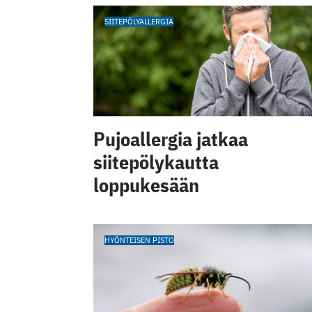
SIITEPÖLYALLERGIA
Pujoallergia jatkaa
siitepölykautta
loppukesään
HYÖNTEISEN PISTO