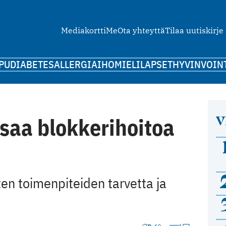
Mediakortti
Me
Ota yhteyttä
Tilaa uutiskirje
PU
DIABETES
ALLERGIA
IHO
MIELI
LAPSET
HYVINVOIN
V
 saa blokkerihoitoa
sten toimenpiteiden tarvetta ja