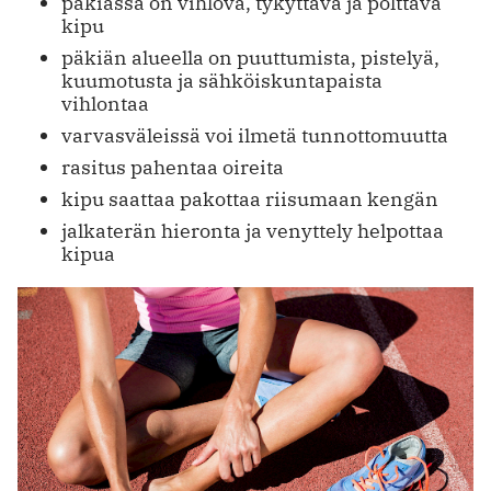
päkiässä on vihlova, tykyttävä ja polttava
kipu
päkiän alueella on puuttumista, pistelyä,
kuumotusta ja sähköiskuntapaista
vihlontaa
varvasväleissä voi ilmetä tunnottomuutta
rasitus pahentaa oireita
kipu saattaa pakottaa riisumaan kengän
jalkaterän hieronta ja venyttely helpottaa
kipua