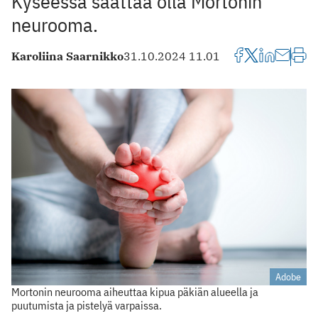
Kyseessä saattaa olla Mortonin
neurooma.
Karoliina Saarnikko
31.10.2024 11.01
Adobe
Mortonin neurooma aiheuttaa kipua päkiän alueella ja
puutumista ja pistelyä varpaissa.