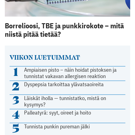
Borrelioosi, TBE ja punkkirokote – mitä
niistä pitää tietää?
VIIKON LUETUIMMAT
1
Ampiaisen pisto – näin hoidat pistoksen ja
tunnistat vakavan allergisen reaktion
2
Dyspepsia tarkoittaa ylävatsaoireita
3
Läiskät iholla — tunnistatko, mistä on
kysymys?
4
Palleatyrä: syyt, oireet ja hoito
5
Tunnista punkin pureman jälki