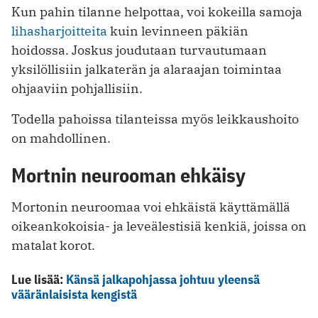
Kun pahin tilanne helpottaa, voi kokeilla samoja
lihasharjoitteita
kuin levinneen päkiän
hoidossa. Joskus joudutaan turvautumaan
yksilöllisiin jalkaterän ja alaraajan toimintaa
ohjaaviin pohjallisiin.
Todella pahoissa tilanteissa myös leikkaushoito
on mahdollinen.
Mortnin neurooman ehkäisy
Mortonin neuroomaa voi ehkäistä käyttämällä
oikeankokoisia- ja leveälestisiä kenkiä, joissa on
matalat korot.
Lue lisää:
Känsä jalkapohjassa johtuu yleensä
vääränlaisista kengistä