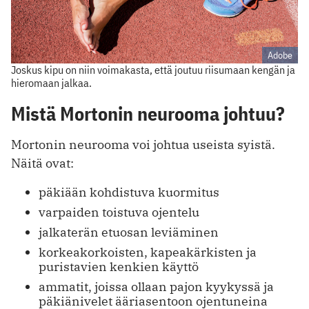
Adobe
Joskus kipu on niin voimakasta, että joutuu riisumaan kengän ja
hieromaan jalkaa.
Mistä Mortonin neurooma johtuu?
Mortonin neurooma voi johtua useista syistä.
Näitä ovat:
päkiään kohdistuva kuormitus
varpaiden toistuva ojentelu
jalkaterän etuosan leviäminen
korkeakorkoisten, kapeakärkisten ja
puristavien kenkien käyttö
ammatit, joissa ollaan pajon kyykyssä ja
päkiänivelet ääriasentoon ojentuneina