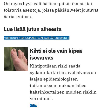
On myös hyvä välttää liian pitkäaikaisia tai
toistuvia asentoja, joissa päkiänivelet joutuvat
ääriasentoon.
Lue lisää jutun aiheesta
MORTONIN NEUROOMA
KIPU
JALKATERÄ
PUUTUMINEN
Kihti ei ole vain kipeä
isovarvas
Kihtipotilaan riski saada
sydäninfarkti tai aivohalvaus on
laajan epidemiologisen
tutkimuksen mukaan lähes
kaksinkertainen muiden riskiin
verrattuna.
KIHTI