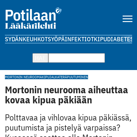
SYDÄN
KEUHKOT
SYÖPÄ
INFEKTIOT
KIPU
DIABETES
A
HAE
MORTONIN NEUROOMA
KIPU
JALKATERÄ
PUUTUMINEN
Mortonin neurooma aiheuttaa
kovaa kipua päkiään
Polttavaa ja vihlovaa kipua päkiässä,
puutumista ja pistelyä varpaissa?