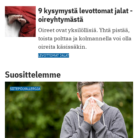
9 kysymystä levottomat jalat -
oireyhtymästä
Oireet ovat yksilöllisiä. Yhtä pistää,
toista polttaa ja kolmannella voi olla
oireita käsissäkin.
LEVOTTOMAT JALAT
Suosittelemme
SIITEPÖLYALLERGIA