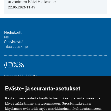
arvonimen Päivi Hietaselle
22.05.2026 11:49
Mediakortti
Me
Ota yhteyttä
Tilaa uutiskirje
Suomen Lääkäriliitto
Mäkelänkatu 2, PL 49
Eväste- ja seuranta-asetukset
00510 Helsinki
puh. (09) 393 091
Käytämme evästeitä käyttökokemuksen parantamiseen ja
toimitus@potilaanlaakarilehti.fi
kävijämäärämme analysoimiseen. Suostumuksellasi
käytämme evästeitä myös markkinoinnin kohdentamiseen.
ISSN 2323-9476