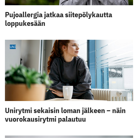
Pujoallergia jatkaa siitepölykautta
loppukesään
UNI
Unirytmi sekaisin loman jälkeen – näin
vuorokausirytmi palautuu