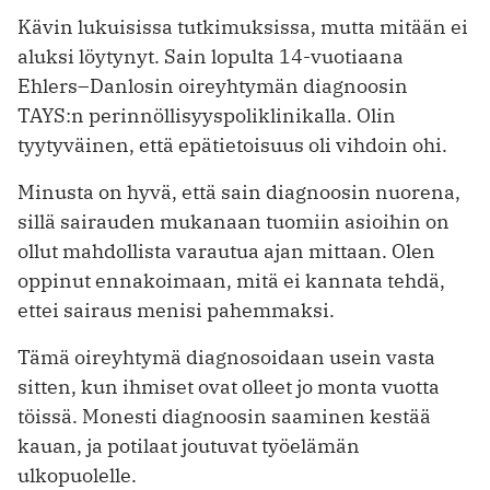
Kävin lukuisissa tutkimuksissa, mutta mitään ei
aluksi löytynyt. Sain lopulta 14-vuotiaana
Ehlers–Danlosin oireyhtymän diagnoosin
TAYS:n perinnöllisyyspoliklinikalla. Olin
tyytyväinen, että epätietoisuus oli vihdoin ohi.
Minusta on hyvä, että sain diagnoosin nuorena,
sillä sairauden mukanaan tuomiin asioihin on
ollut mahdollista varautua ajan mittaan. Olen
oppinut ennakoimaan, mitä ei kannata tehdä,
ettei sairaus menisi pahemmaksi.
Tämä oireyhtymä diagnosoidaan usein vasta
sitten, kun ihmiset ovat olleet jo monta vuotta
töissä. Monesti diagnoosin saaminen kestää
kauan, ja potilaat joutuvat työelämän
ulkopuolelle.