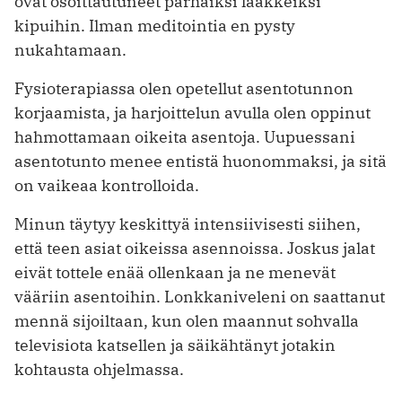
ovat osoittautuneet parhaiksi lääkkeiksi
kipuihin. Ilman meditointia en pysty
nukahtamaan.
Fysioterapiassa olen opetellut asentotunnon
korjaamista, ja harjoittelun avulla olen oppinut
hahmottamaan oikeita asentoja. Uupuessani
asentotunto menee entistä huonommaksi, ja sitä
on vaikeaa kontrolloida.
Minun täytyy keskittyä intensiivisesti siihen,
että teen asiat oikeissa asennoissa. Joskus jalat
eivät tottele enää ollenkaan ja ne menevät
vääriin asentoihin. Lonkkaniveleni on saattanut
mennä sijoiltaan, kun olen maannut sohvalla
televisiota katsellen ja säikähtänyt jotakin
kohtausta ohjelmassa.