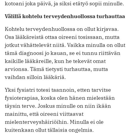
kotoani joka päivä, ja siksi etätyö sopii minulle.
Välillä kohtelu terveydenhuollossa turhauttaa
Kohtelu terveydenhuollossa on ollut kirjavaa.
Osa lääkäreistä ottaa oireeni tosissaan, mutta
jotkut vähättelevät niitä. Vaikka minulla on ollut
tämä diagnoosi jo kauan, se ei tunnu riittävän
kaikille lääkäreille, kun he tekevät omat
arvionsa. Tämä tietysti turhauttaa, mutta
vaihdan silloin lääkäriä.
Yksi fysiatri totesi taannoin, etten tarvitse
fysioterapiaa, koska olen hänen mielestään
täysin terve. Joskus minulle on niin ikään
mainittu, että oireeni viittaavat
mielenterveyshäiriöihin. Minulla ei ole
kuitenkaan ollut tällaisia ongelmia.