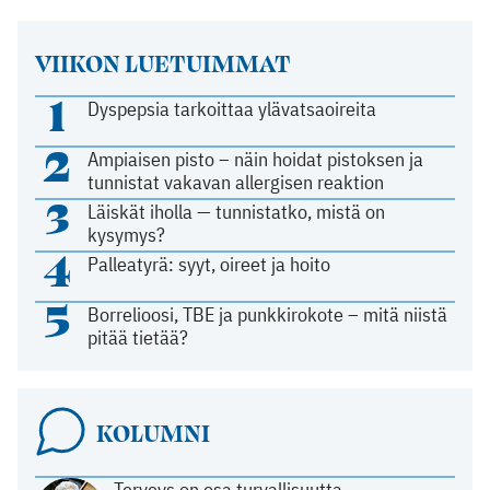
VIIKON LUETUIMMAT
1
Dyspepsia tarkoittaa ylävatsaoireita
2
Ampiaisen pisto – näin hoidat pistoksen ja
tunnistat vakavan allergisen reaktion
3
Läiskät iholla — tunnistatko, mistä on
kysymys?
4
Palleatyrä: syyt, oireet ja hoito
5
Borrelioosi, TBE ja punkkirokote – mitä niistä
pitää tietää?
KOLUMNI
Terveys on osa turvallisuutta