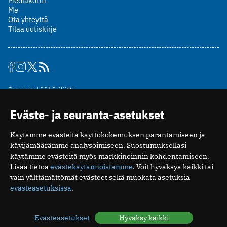
Mediakortti
Me
Ota yhteyttä
Tilaa uutiskirje
Suomen Lääkäriliitto
Mäkelänkatu 2, PL 49
Eväste- ja seuranta-asetukset
00510 Helsinki
puh. (09) 393 091
Käytämme evästeitä käyttökokemuksen parantamiseen ja
toimitus@potilaanlaakarilehti.fi
kävijämäärämme analysoimiseen. Suostumuksellasi
käytämme evästeitä myös markkinoinnin kohdentamiseen.
ISSN 2323-9476
Lisää tietoa
evästekäytännöistämme
. Voit hyväksyä kaikki tai
vain välttämättömät evästeet sekä muokata asetuksia
evästeasetuksissa
.
Evästeasetukset
Hyväksy kaikki