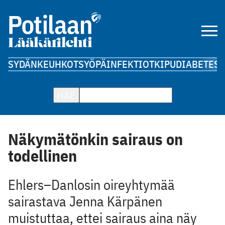
SYDÄN
KEUHKOT
SYÖPÄ
INFEKTIOT
KIPU
DIABETES
A
HAE
Näkymätönkin sairaus on
todellinen
Ehlers–Danlosin oireyhtymää
sairastava Jenna Kärpänen
muistuttaa, ettei sairaus aina näy