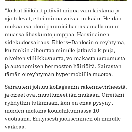
”Jotkut lääkärit pitävät minua vain laiskana ja
ajattelevat, ettei minua vaivaa mikään. Heidän
mukaansa oloni paranisi harrastamalla muun
muassa lihaskuntojumppaa. Harvinainen
sidekudossairaus, Ehlers–Danlosin oireyhtymä,
kuitenkin aiheuttaa minulle jatkuvia kipuja,
nivelten yliliikkuvuutta, voimakasta uupumusta
ja autonomisen hermoston häiriöitä. Sairastan
tämän oireyhtymän hypermobiilia muotoa.
Sairauteni johtuu kollageenin rakennevirheestä,
ja oireet ovat muuttuneet iän mukaan. Oireitani
ryhdyttiin tutkimaan, kun en enää pysynyt
muiden mukana koululiikunnassa 10-
vuotiaana. Erityisesti juokseminen oli minulle
vaikeaa.