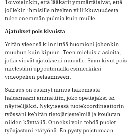
Toivoisinkin, että lääkärit ymmärtäisivät, että
joillekin ihmisille nivelten yliliikkuvuudesta
tulee enemmän pulmia kuin muille.
Ajatukset pois kivuista
Yritän yleensä kiinnittää huomioni johonkin
muuhun kuin kipuun. Teen mieluisia asioita,
jotka vievät ajatukseni muualle. Saan kivut pois
mielestäni uppoutumalla esimerkiksi
videopelien pelaamiseen.
Sairaus on estänyt minua hakemasta
haluamaani ammattiin, joko opettajaksi tai
näyttelijäksi. Nykyisessä tuotekoordinaattorin
työssäni kehitän tietojärjestelmiä ja koulutan
niiden käyttäjiä. Onneksi voin tehdä puolet
työajastani etätyönä. En pysty poistumaan