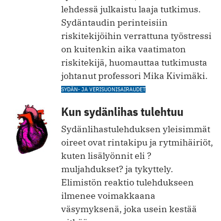
lehdessä julkaistu laaja tutkimus.
Sydäntaudin perinteisiin
riskitekijöihin verrattuna työstressi
on kuitenkin aika vaatimaton
riskitekijä, huomauttaa tutkimusta
johtanut professori Mika Kivimäki.
SYDÄN- JA VERISUONISAIRAUDET
Kun sydänlihas tulehtuu
Sydänlihastulehduksen yleisimmät
oireet ovat rintakipu ja rytmihäiriöt,
kuten lisälyönnit eli ?
muljahdukset? ja tykyttely.
Elimistön reaktio tulehdukseen
ilmenee voimakkaana
väsymyksenä, joka usein kestää