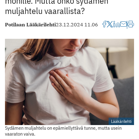
monille. Mutta onko sydämen
muljahtelu vaarallista?
Potilaan Lääkärilehti
23.12.2024 11.06
Lääkärilehti
Sydämen muljahtelu on epämiellyttävä tunne, mutta usein
vaaraton vaiva.