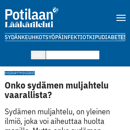
SYDÄN
KEUHKOT
SYÖPÄ
INFEKTIOT
KIPU
DIABETES
A
HAE
SYDÄN
RYTMIHÄIRIÖ
Onko sydämen muljahtelu
vaarallista?
Sydämen muljahtelu, on yleinen
ilmiö, joka voi aiheuttaa huolta