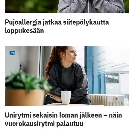
Pujoallergia jatkaa siitepölykautta
loppukesään
UNI
Unirytmi sekaisin loman jälkeen – näin
vuorokausirytmi palautuu