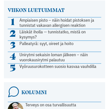
VIIKON LUETUIMMAT
1
Ampiaisen pisto – näin hoidat pistoksen ja
tunnistat vakavan allergisen reaktion
2
Läiskät iholla — tunnistatko, mistä on
kysymys?
3
Palleatyrä: syyt, oireet ja hoito
4
Unirytmi sekaisin loman jälkeen – näin
vuorokausirytmi palautuu
5
Vyöruusurokotteen suosio kasvaa vauhdilla
KOLUMNI
Terveys on osa turvallisuutta