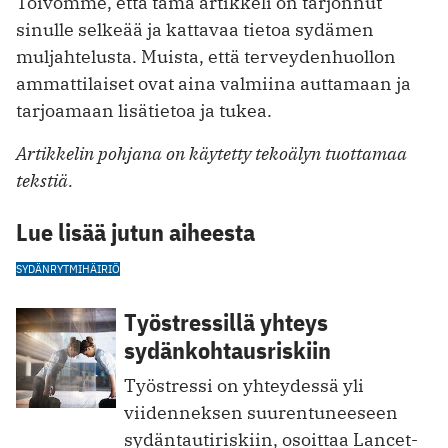
Toivomme, että tämä artikkeli on tarjonnut
sinulle selkeää ja kattavaa tietoa sydämen
muljahtelusta. Muista, että terveydenhuollon
ammattilaiset ovat aina valmiina auttamaan ja
tarjoamaan lisätietoa ja tukea.
Artikkelin pohjana on käytetty tekoälyn tuottamaa
tekstiä.
Lue lisää jutun aiheesta
SYDÄN
RYTMIHÄIRIÖ
Työstressillä yhteys
sydänkohtausriskiin
Työstressi on yhteydessä yli
viidenneksen suurentuneeseen
sydäntautiriskiin, osoittaa Lancet-