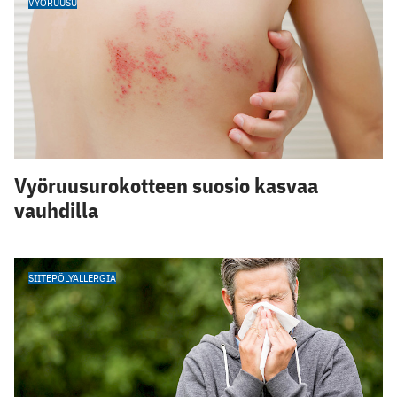
VYÖRUUSU
Vyöruusurokotteen suosio kasvaa
vauhdilla
SIITEPÖLYALLERGIA