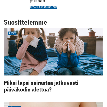
pitkään.
SYDÄNLIHASTULEHDUS
Suosittelemme
LAPSET
Miksi lapsi sairastaa jatkuvasti
päiväkodin alettua?