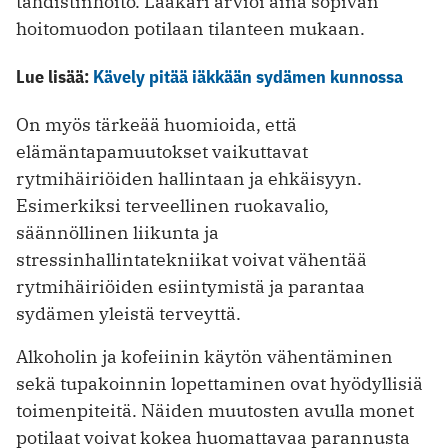
tahdistinhoito. Lääkäri arvioi aina sopivan
hoitomuodon potilaan tilanteen mukaan.
Lue lisää:
Kävely pitää iäkkään sydämen kunnossa
On myös tärkeää huomioida, että
elämäntapamuutokset vaikuttavat
rytmihäiriöiden hallintaan ja ehkäisyyn.
Esimerkiksi terveellinen ruokavalio,
säännöllinen liikunta ja
stressinhallintatekniikat voivat vähentää
rytmihäiriöiden esiintymistä ja parantaa
sydämen yleistä terveyttä.
Alkoholin ja kofeiinin käytön vähentäminen
sekä tupakoinnin lopettaminen ovat hyödyllisiä
toimenpiteitä. Näiden muutosten avulla monet
potilaat voivat kokea huomattavaa parannusta