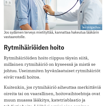
lev dolgachov
Jos sydämen terveys mietityttää, kannattaa hakeutua lääkärin
vastaanotolle.
Rytmihäiriöiden hoito
Rytmihäiriöiden hoito riippuu täysin siitä,
millainen rytmihäiriö on kyseessä ja mistä se
johtuu. Useimmiten hyvänlaatuiset rytmihäiriöt
eivät vaadi hoitoa.
Kuitenkin, jos rytmihäiriö aiheuttaa merkittäviä
oireita tai on vaarallinen, hoitovaihtoehtoja ovat
muun muassa lääkitys, katetriablaatio ja