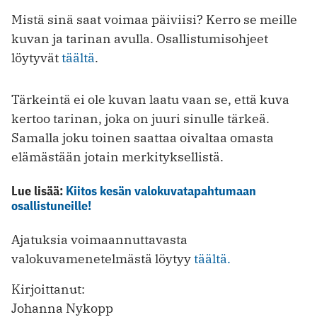
Mistä sinä saat voimaa päiviisi? Kerro se meille
kuvan ja tarinan avulla. Osallistumisohjeet
löytyvät
täältä
.
Tärkeintä ei ole kuvan laatu vaan se, että kuva
kertoo tarinan, joka on juuri sinulle tärkeä.
Samalla joku toinen saattaa oivaltaa omasta
elämästään jotain merkityksellistä.
Lue lisää:
Kiitos kesän valokuvatapahtumaan
osallistuneille!
Ajatuksia voimaannuttavasta
valokuvamenetelmästä löytyy
täältä.
Kirjoittanut:
Johanna Nykopp