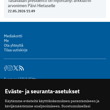
Tasavallan presidentti on myöntänyt arkkiatrin
arvonimen Päivi Hietaselle
22.05.2026 11:49
Mediakortti
Me
Ota yhteyttä
Tilaa uutiskirje
Suomen Lääkäriliitto
Mäkelänkatu 2, PL 49
Eväste- ja seuranta-asetukset
00510 Helsinki
puh. (09) 393 091
Käytämme evästeitä käyttökokemuksen parantamiseen ja
toimitus@potilaanlaakarilehti.fi
kävijämäärämme analysoimiseen. Suostumuksellasi