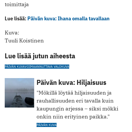
toimittaja
Lue lisää:
Päivän kuva: Ihana omalla tavallaan
Kuva:
Tuuli Koistinen
Lue lisää jutun aiheesta
PÄIVÄN KUVA
VOIMAANNUTTAVA VALOKUVA
Päivän kuva: Hiljaisuus
"Mökillä löytää hiljaisuuden ja
rauhallisuuden eri tavalla kuin
kaupungin arjessa – siksi mökki
onkin niin erityinen paikka."
PÄIVÄN KUVA