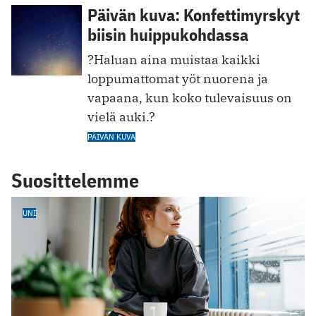
Päivän kuva: Konfettimyrskyt
biisin huippukohdassa
?Haluan aina muistaa kaikki
loppumattomat yöt nuorena ja
vapaana, kun koko tulevaisuus on
vielä auki.?
PÄIVÄN KUVA
Suosittelemme
UNI