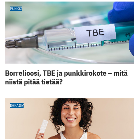
PUNKKI
Borrelioosi, TBE ja punkkirokote – mitä
niistä pitää tietää?
EHKÄISY