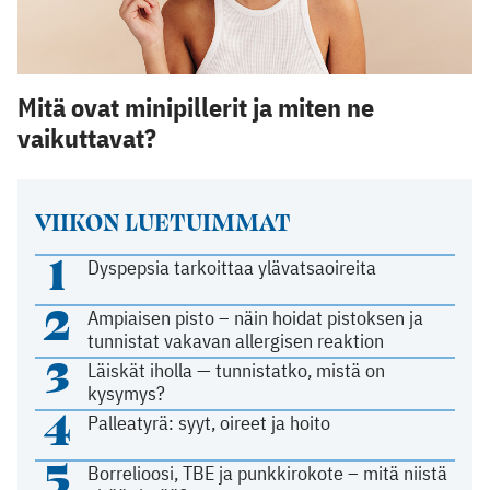
Mitä ovat minipillerit ja miten ne
vaikuttavat?
VIIKON LUETUIMMAT
1
Dyspepsia tarkoittaa ylävatsaoireita
2
Ampiaisen pisto – näin hoidat pistoksen ja
tunnistat vakavan allergisen reaktion
3
Läiskät iholla — tunnistatko, mistä on
kysymys?
4
Palleatyrä: syyt, oireet ja hoito
5
Borrelioosi, TBE ja punkkirokote – mitä niistä