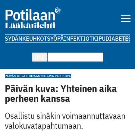
SYDÄN
KEUHKOT
SYÖPÄ
INFEKTIOT
KIPU
DIABETES
A
HAE
PÄIVÄN KUVA
VOIMAANNUTTAVA VALOKUVA
Päivän kuva: Yhteinen aika
perheen kanssa
Osallistu sinäkin voimaannuttavaan
valokuvatapahtumaan.