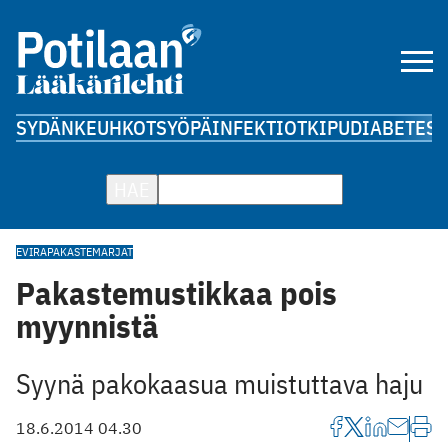
SYDÄN
KEUHKOT
SYÖPÄ
INFEKTIOT
KIPU
DIABETES
A
HAE
EVIRA
PAKASTEMARJAT
Pakastemustikkaa pois
myynnistä
Syynä pakokaasua muistuttava haju
18.6.2014 04.30