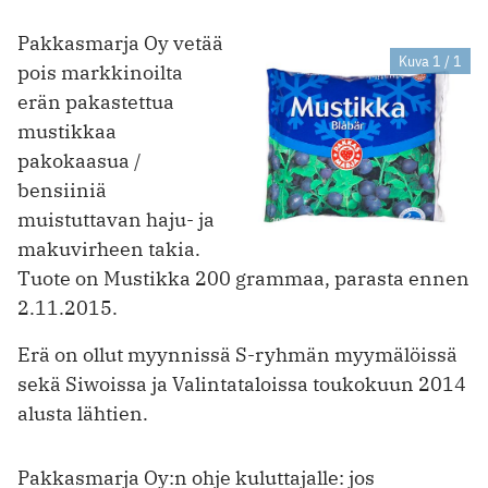
Pakkasmarja Oy vetää
Kuva 1 / 1
pois markkinoilta
erän pakastettua
mustikkaa
pakokaasua /
bensiiniä
muistuttavan haju- ja
makuvirheen takia.
Tuote on Mustikka 200 grammaa, parasta ennen
2.11.2015.
Erä on ollut myynnissä S-ryhmän myymälöissä
sekä Siwoissa ja Valintataloissa toukokuun 2014
alusta lähtien.
Pakkasmarja Oy:n ohje kuluttajalle: jos