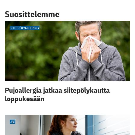
Suosittelemme
SIITEPÖLYALLERGIA
Pujoallergia jatkaa siitepölykautta
loppukesään
UNI