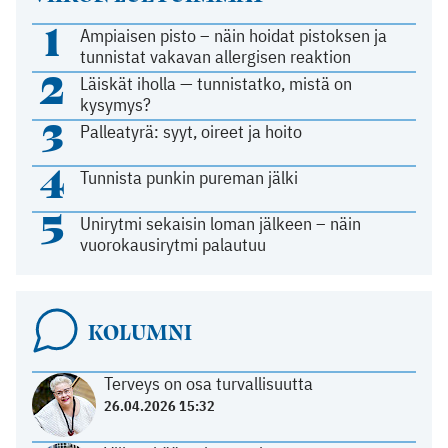
1
Ampiaisen pisto – näin hoidat pistoksen ja
tunnistat vakavan allergisen reaktion
2
Läiskät iholla — tunnistatko, mistä on
kysymys?
3
Palleatyrä: syyt, oireet ja hoito
4
Tunnista punkin pureman jälki
5
Unirytmi sekaisin loman jälkeen – näin
vuorokausirytmi palautuu
KOLUMNI
Terveys on osa turvallisuutta
26.04.2026 15:32