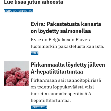
Lue lisää jutun aiheesta
EVIRA
PAKASTEMARJAT
Evira: Pakastetusta kanasta
on löydetty salmonellaa
Kyse on Belgialaisen Pluvera-
tuotemerkin pakastetusta kanasta.
EVIRA
Pirkanmaalta löydetty jälleen
A-hepatiittitartuntaa
Pirkanmaan sairaanhoitopiirissä
on todettu loppukeväästä viisi
tuoretta suomalaisperäistä A-
hepatiittitartuntaa.
HEPATIITTI A