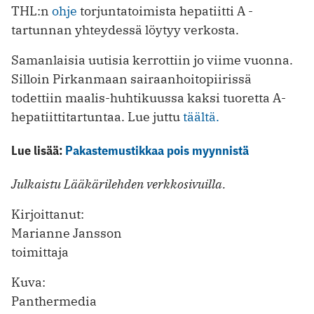
THL:n
ohje
torjuntatoimista hepatiitti A -
tartunnan yhteydessä löytyy verkosta.
Samanlaisia uutisia kerrottiin jo viime vuonna.
Silloin Pirkanmaan sairaanhoitopiirissä
todettiin maalis-huhtikuussa kaksi tuoretta A-
hepatiittitartuntaa. Lue juttu
täältä.
Lue lisää:
Pakastemustikkaa pois myynnistä
Julkaistu Lääkärilehden verkkosivuilla.
Kirjoittanut:
Marianne Jansson
toimittaja
Kuva:
Panthermedia