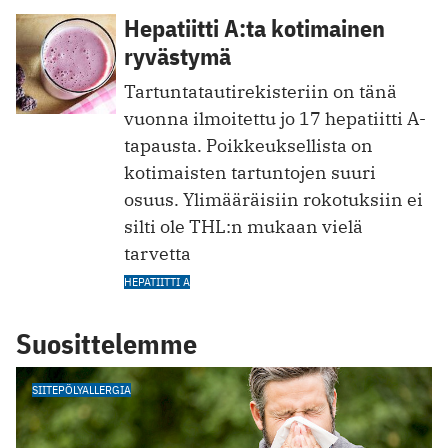
Hepatiitti A:ta kotimainen
ryvästymä
Tartuntatautirekisteriin on tänä
vuonna ilmoitettu jo 17 hepatiitti A-
tapausta. Poikkeuksellista on
kotimaisten tartuntojen suuri
osuus. Ylimääräisiin rokotuksiin ei
silti ole THL:n mukaan vielä
tarvetta
HEPATIITTI A
Suosittelemme
SIITEPÖLYALLERGIA