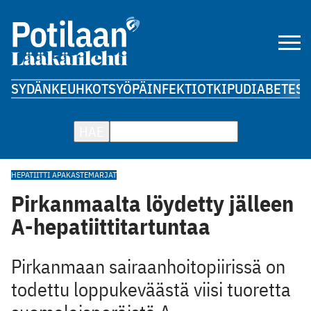
SYDÄN
KEUHKOT
SYÖPÄ
INFEKTIOT
KIPU
DIABETES
A
HAE
HEPATIITTI A
PAKASTEMARJAT
Pirkanmaalta löydetty jälleen
A-hepatiittitartuntaa
Pirkanmaan sairaanhoitopiirissä on
todettu loppukeväästä viisi tuoretta