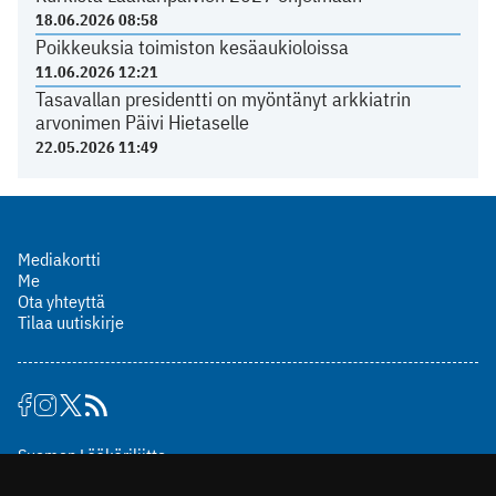
18.06.2026 08:58
Poikkeuksia toimiston kesäaukioloissa
11.06.2026 12:21
Tasavallan presidentti on myöntänyt arkkiatrin
arvonimen Päivi Hietaselle
22.05.2026 11:49
Mediakortti
Me
Ota yhteyttä
Tilaa uutiskirje
Suomen Lääkäriliitto
Mäkelänkatu 2, PL 49