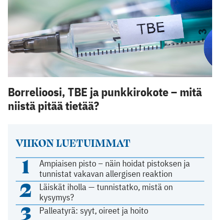
Borrelioosi, TBE ja punkkirokote – mitä
niistä pitää tietää?
VIIKON LUETUIMMAT
1
Ampiaisen pisto – näin hoidat pistoksen ja
tunnistat vakavan allergisen reaktion
2
Läiskät iholla — tunnistatko, mistä on
kysymys?
3
Palleatyrä: syyt, oireet ja hoito