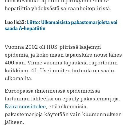
tänä keväänä raportoitu parikymmentä A-
hepatiittia yhdeksästä sairaanhoitopiiristä.
Lue lisää:
Liitto: Ulkomaisista pakastemarjoista voi
saada A-hepatiitin
Vuonna 2002 oli HUS-piirissä laajempi
epidemia, ja koko maan tapausluku nousi lähes
400:aan. Viime vuonna tapauksia raportoitiin
kaikkiaan 41. Useimmiten tartunta on saatu
ulkomailta.
Euroopassa ilmenneissä epidemioissa
tartunnan lähteeksi on epäilty pakastemarjoja.
Evira suosittelee
, että ulkomaisia
pakastemarjoja käytetään vain kuumennuksen
jälkeen.