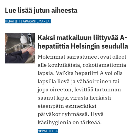
Lue lisää jutun aiheesta
HEPATIITTI A
PAKASTEMARJAT
Kaksi matkailuun liittyvää A-
hepatiittia Helsingin seudulla
Molemmat sairastuneet ovat olleet
alle kouluikäisiä, rokottamattomia
lapsia. Vaikka hepatiitti A voi olla
lapsilla lievä ja vähäoireinen tai
jopa oireeton, levittää tartunnan
saanut lapsi virusta herkästi
eteenpäin esimerkiksi
päiväkotiryhmässä. Hyvä
käsihygienia on tärkeää.
HEPATIITTI A