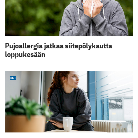
Pujoallergia jatkaa siitepölykautta
loppukesään
UNI