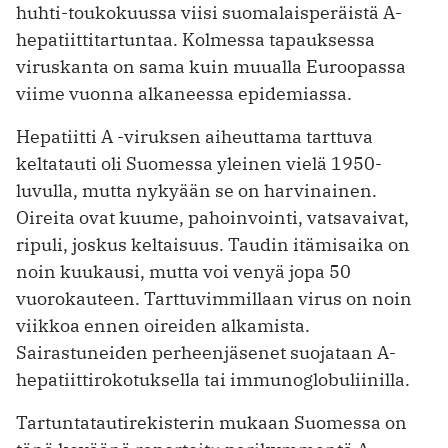
huhti-toukokuussa viisi suomalaisperäistä A-
hepatiittitartuntaa. Kolmessa tapauksessa
viruskanta on sama kuin muualla Euroopassa
viime vuonna alkaneessa epidemiassa.
Hepatiitti A -viruksen aiheuttama tarttuva
keltatauti oli Suomessa yleinen vielä 1950-
luvulla, mutta nykyään se on harvinainen.
Oireita ovat kuume, pahoinvointi, vatsavaivat,
ripuli, joskus keltaisuus. Taudin itämisaika on
noin kuukausi, mutta voi venyä jopa 50
vuorokauteen. Tarttuvimmillaan virus on noin
viikkoa ennen oireiden alkamista.
Sairastuneiden perheenjäsenet suojataan A-
hepatiittirokotuksella tai immunoglobuliinilla.
Tartuntatautirekisterin mukaan Suomessa on