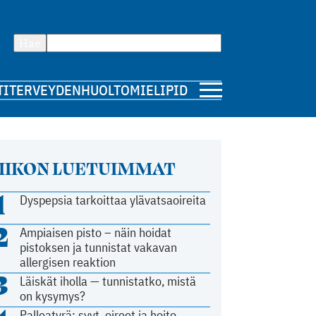
Hae
TI
TERVEYDENHUOLTO
MIELIPIDE
IIKON LUETUIMMAT
1
Dyspepsia tarkoittaa ylävatsaoireita
2
Ampiaisen pisto – näin hoidat
pistoksen ja tunnistat vakavan
allergisen reaktion
3
Läiskät iholla — tunnistatko, mistä
on kysymys?
Palleatyrä: syyt, oireet ja hoito