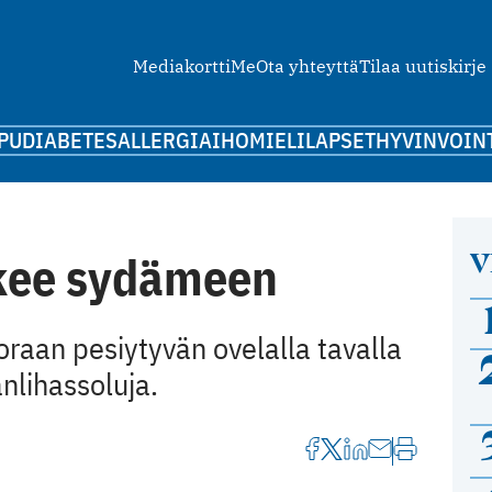
Mediakortti
Me
Ota yhteyttä
Tilaa uutiskirje
PU
DIABETES
ALLERGIA
IHO
MIELI
LAPSET
HYVINVOIN
V
kee sydämeen
raan pesiytyvän ovelalla tavalla
lihassoluja.