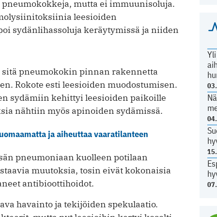
oli pneumokokkeja, mutta ei immuunisoluja.
olysiinitoksiinia leesioiden
oi sydänlihassoluja keräytymissä ja niiden
Yl
ai
 sitä pneumokokin pinnan rakennetta
hu
seen. Rokote esti leesioiden muodostumisen.
03
en sydämiin kehittyi leesioiden paikoille
Nä
me
ksia nähtiin myös apinoiden sydämissä.
04
Su
huomaamatta ja aiheuttaa vaaratilanteen
hy
15
ksän pneumoniaan kuolleen potilaan
Es
astaavia muutoksia, tosin eivät kokonaisia
hy
aaneet antibioottihoidot.
07
tava havainto ja tekijöiden spekulaatio.