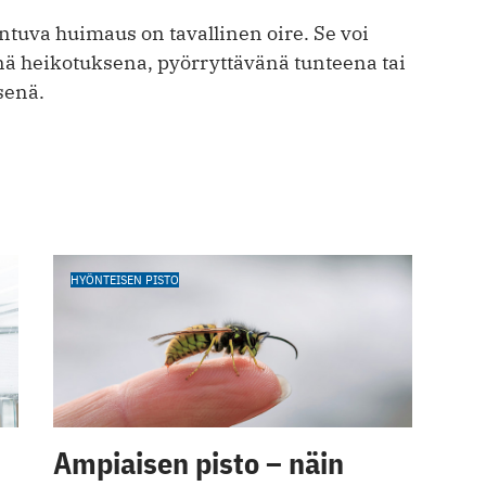
ntuva huimaus on tavallinen oire. Se voi
nä heikotuksena, pyörryttävänä tunteena tai
senä.
HYÖNTEISEN PISTO
Ampiaisen pisto – näin