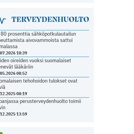
TERVEYDENHUOLTO
i 80 prosenttia sähköpotkulautailun
heuttamista aivovammoista sattui
malassa
.07.2026 10:39
iden oireiden vuoksi suomalaiset
nevät lääkäriin
.05.2026 08:52
omalaisen tehohoidon tulokset ovat
viä
.12.2025 08:19
panjassa perusterveydenhuolto toimii
vin
.12.2025 13:59