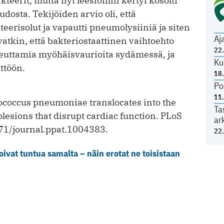
akteerit, mutta nyt leesioihin kertyi kosolti
sta. Tekijöiden arvio oli, että
teerisolut ja vapautti pneumolysiiniä ja siten
Aj
ivatkin, että bakteriostaattinen vaihtoehto
22
heuttamia myöhäisvaurioita sydämessä, ja
Ku
yttöön.
18
Po
11
ococcus pneumoniae translocates into the
Ta
sions that disrupt cardiac function. PLoS
ar
71/journal.ppat.1004383.
22
oivat tuntua samalta – näin erotat ne toisistaan