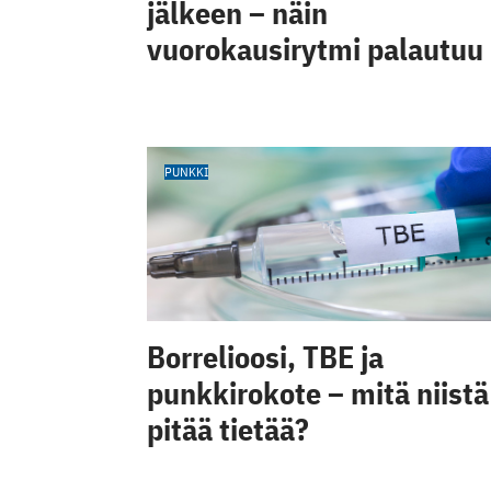
jälkeen – näin
vuorokausirytmi palautuu
PUNKKI
Borrelioosi, TBE ja
punkkirokote – mitä niistä
pitää tietää?