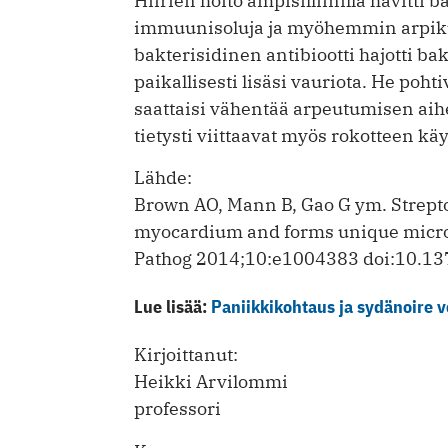
Hiirien hoito ampisilliinilla hävitti b
immuunisoluja ja myöhemmin arpikudo
bakterisidinen antibiootti hajotti bak
paikallisesti lisäsi vauriota. He poht
saattaisi vähentää arpeutumisen ai
tietysti viittaavat myös rokotteen kä
Lähde:
Brown AO, Mann B, Gao G ym. Strept
myocardium and forms unique microle
Pathog 2014;10:e1004383 doi:10.13
Lue lisää:
Paniikkikohtaus ja sydänoire v
Kirjoittanut:
Heikki Arvilommi
professori