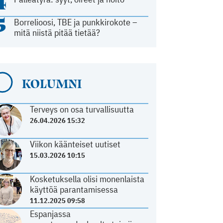
4
5
Borrelioosi, TBE ja punkkirokote –
mitä niistä pitää tietää?
KOLUMNI
Terveys on osa turvallisuutta
26.04.2026 15:32
Viikon käänteiset uutiset
15.03.2026 10:15
Kosketuksella olisi monenlaista
käyttöä parantamisessa
11.12.2025 09:58
Espanjassa