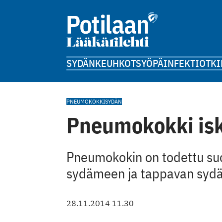
SYDÄN
KEUHKOT
SYÖPÄ
INFEKTIOT
KI
PNEUMOKOKKI
SYDÄN
Pneumokokki is
Pneumokokin on todettu suo
sydämeen ja tappavan sydän
28.11.2014 11.30