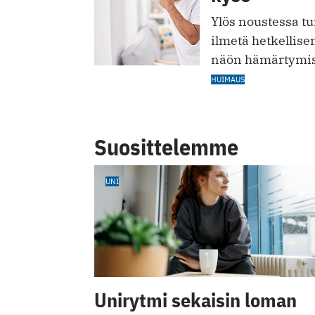
Ylös noustessa tu
ilmetä hetkellise
näön hämärtymi
HUIMAUS
Suosittelemme
UNI
Unirytmi sekaisin loman