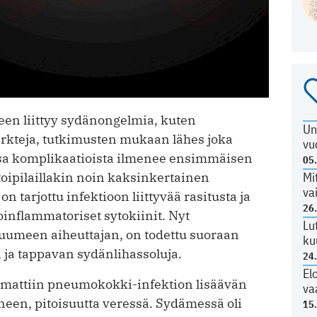
n liittyy sydänongelmia, kuten
Un
farkteja, tutkimusten mukaan lähes joka
vu
aosa komplikaatioista ilmenee ensimmäisen
05
toipilaillakin noin kaksinkertainen
Mi
va
 tarjottu infektioon liittyvää rasitusta ja
26
nflammatoriset sytokiinit. Nyt
Lu
meen aiheuttajan, on todettu suoraan
ku
 ja tappavan sydänlihassoluja.
24
El
uomattiin pneumokokki-infektion lisäävän
va
een, pitoisuutta veressä. Sydämessä oli
15