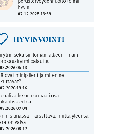
perusterveydenhuolto toimii
hyvin
07.12.2025 13:59
HYVINVOINTI
irytmi sekaisin loman jälkeen – näin
orokausirytmi palautuu
.08.2026 06:13
tä ovat minipillerit ja miten ne
ikuttavat?
.07.2026 19:16
teaalivaihe on normaali osa
ukautiskiertoa
.07.2026 07:04
ohiiri silmässä – ärsyttävä, mutta yleensä
araton vaiva
.07.2026 08:17