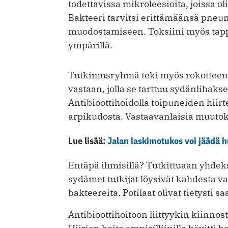
todettavissa mikroleesioita, joissa 
Bakteeri tarvitsi erittämäänsä pneum
muodostamiseen. Toksiini myös tapp
ympärillä.
Tutkimusryhmä teki myös rokotteen
vastaan, jolla se tarttuu sydänlihak
Antibioottihoidolla toipuneiden hiirt
arpikudosta. Vastaavanlaisia muuto
Lue lisää:
Jalan laskimotukos voi jäädä 
Entäpä ihmisillä? Tutkittuaan yhde
sydämet tutkijat löysivät kahdesta v
bakteereita. Potilaat olivat tietysti s
Antibioottihoitoon liittyykin kiinnos