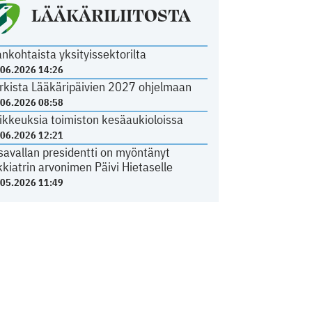
LÄÄKÄRILIITOSTA
ankohtaista yksityissektorilta
.06.2026 14:26
rkista Lääkäripäivien 2027 ohjelmaan
.06.2026 08:58
ikkeuksia toimiston kesäaukioloissa
.06.2026 12:21
savallan presidentti on myöntänyt
kkiatrin arvonimen Päivi Hietaselle
.05.2026 11:49