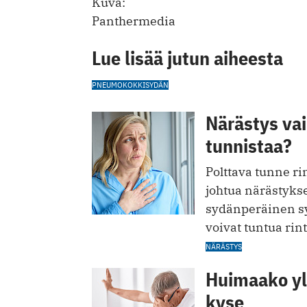
Kuva:
Panthermedia
Lue lisää jutun aiheesta
PNEUMOKOKKI
SYDÄN
Närästys vai
tunnistaa?
Polttava tunne ri
johtua närästykses
sydänperäinen sy
voivat tuntua rin
NÄRÄSTYS
Huimaako ylö
kyse