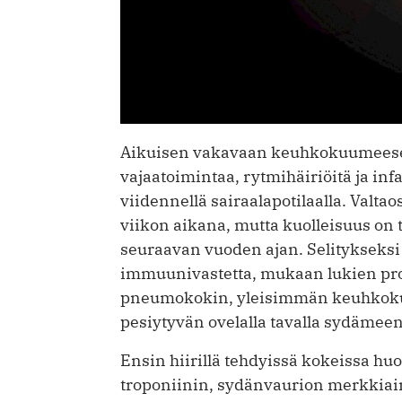
Aikuisen vakavaan keuhkokuumeesee
vajaatoimintaa, rytmihäiriöitä ja in
viidennellä sairaalapotilaalla. Valt
viikon aikana, mutta kuolleisuus on 
seuraavan vuoden ajan. Selitykseksi on
immuunivastetta, mukaan lukien proi
pneumokokin, yleisimmän keuhkokuu
pesiytyvän ovelalla tavalla sydämeen
Ensin hiirillä tehdyissä kokeissa h
troponiinin, sydänvaurion merkkiain