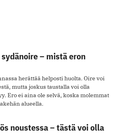
 sydänoire – mistä eron
nnassa herättää helposti huolta. Oire voi
tä, mutta joskus taustalla voi olla
y. Ero ei aina ole selvä, koska molemmat
takehän alueella.
s noustessa – tästä voi olla