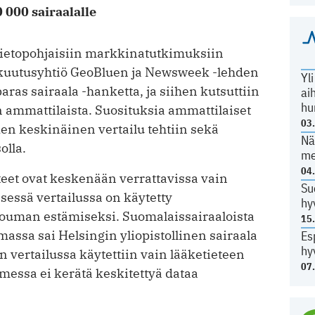
 000 sairaalalle
tietopohjaisiin markkinatutkimuksiin
vakuutusyhtiö GeoBluen ja Newsweek -lehden
Yl
as sairaala -hanketta, ja siihen kutsuttiin
ai
hu
n ammattilaista. Suosituksia ammattilaiset
03
iden keskinäinen vertailu tehtiin sekä
Nä
olla.
me
04
teet ovat keskenään verrattavissa vain
Su
lisessä vertailussa on käytetty
hy
nouman estämiseksi. Suomalaissairaaloista
15
ssa sai Helsingin yliopistollinen sairaala
Es
hy
en vertailussa käytettiin vain lääketieteen
07
omessa ei kerätä keskitettyä dataa