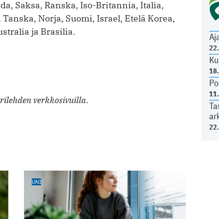
a, Saksa, Ranska, Iso-Britannia, Italia,
 Tanska, Norja, Suomi, Israel, Etelä Korea,
tralia ja Brasilia.
Aj
22
Ku
18
Po
11
ilehden verkkosivuilla.
Ta
ar
22
UNI