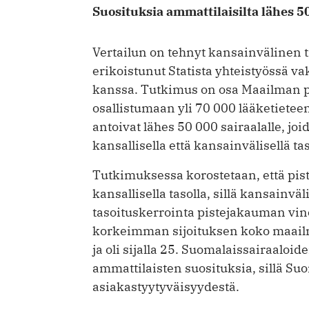
Suosituksia ammattilaisilta lähes 50
Vertailun on tehnyt kansainvälinen 
erikoistunut Statista yhteistyössä 
kanssa. Tutkimus on osa Maailman par
osallistumaan yli 70 000 lääketietee
antoivat lähes 50 000 sairaalalle, jo
kansallisella että kansainvälisellä tas
Tutkimuksessa korostetaan, että pis
kansallisella tasolla, sillä kansainvä
tasoituskerrointa pistejakauman vi
korkeimman sijoituksen koko maailma
ja oli sijalla 25. Suomalaissairaaloid
ammattilaisten suosituksia, sillä Su
asiakastyytyväisyydestä.