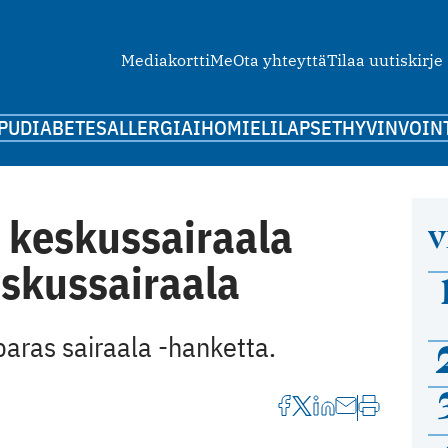
Mediakortti
Me
Ota yhteyttä
Tilaa uutiskirje
PU
DIABETES
ALLERGIA
IHO
MIELI
LAPSET
HYVINVOIN
 keskussairaala
V
eskussairaala
aras sairaala -hanketta.