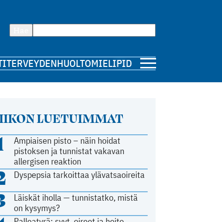
Hae
TI
TERVEYDENHUOLTO
MIELIPIDE
IIKON LUETUIMMAT
1
Ampiaisen pisto – näin hoidat
pistoksen ja tunnistat vakavan
allergisen reaktion
2
Dyspepsia tarkoittaa ylävatsaoireita
3
Läiskät iholla — tunnistatko, mistä
on kysymys?
Palleatyrä: syyt, oireet ja hoito