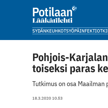
SYDÄN
KEUHKOT
SYÖPÄ
INFEKTIOT
KI
Pohjois-Karjalan
toiseksi paras k
Tutkimus on osa Maailman p
18.3.2020 10.53