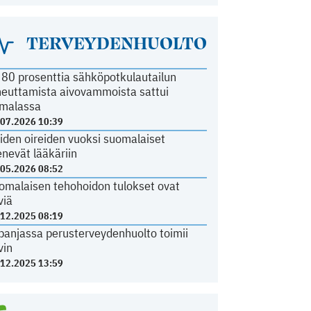
TERVEYDENHUOLTO
i 80 prosenttia sähköpotkulautailun
heuttamista aivovammoista sattui
malassa
.07.2026 10:39
iden oireiden vuoksi suomalaiset
nevät lääkäriin
.05.2026 08:52
omalaisen tehohoidon tulokset ovat
viä
.12.2025 08:19
panjassa perusterveydenhuolto toimii
vin
.12.2025 13:59