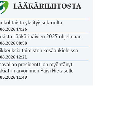
LÄÄKÄRILIITOSTA
ankohtaista yksityissektorilta
.06.2026 14:26
rkista Lääkäripäivien 2027 ohjelmaan
.06.2026 08:58
ikkeuksia toimiston kesäaukioloissa
.06.2026 12:21
savallan presidentti on myöntänyt
kkiatrin arvonimen Päivi Hietaselle
.05.2026 11:49