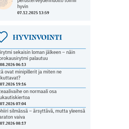
perusterveydenhuolto toimii
hyvin
07.12.2025 13:59
HYVINVOINTI
irytmi sekaisin loman jälkeen – näin
orokausirytmi palautuu
.08.2026 06:13
tä ovat minipillerit ja miten ne
ikuttavat?
.07.2026 19:16
teaalivaihe on normaali osa
ukautiskiertoa
.07.2026 07:04
ohiiri silmässä – ärsyttävä, mutta yleensä
araton vaiva
.07.2026 08:17