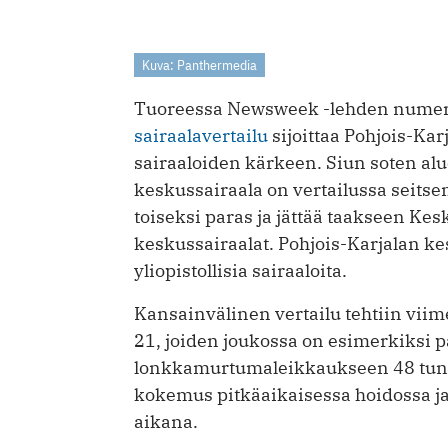
Kuva: Panthermedia
Tuoreessa Newsweek -lehden numero
sairaalavertailu
sijoittaa Pohjois-Ka
sairaaloiden kärkeen. Siun soten alu
keskussairaala on vertailussa seitse
toiseksi paras ja jättää taakseen K
keskussairaalat. Pohjois-Karjalan kes
yliopistollisia sairaaloita.
Kansainvälinen vertailu tehtiin viim
21, joiden joukossa on esimerkiksi p
lonkkamurtumaleikkaukseen 48 tunni
kokemus pitkäaikaisessa hoidossa j
aikana.