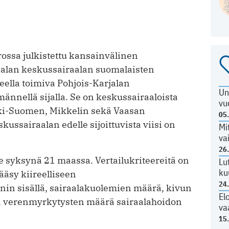
ssa julkistettu kansainvälinen
rjalan keskussairaalan suomalaisten
eella toimiva Pohjois-Karjalan
Un
männellä sijalla. Se on keskussairaaloista
vu
eski-Suomen, Mikkelin sekä Vaasan
05
kussairaalan edelle sijoittuvista viisi on
Mi
va
26
e syksynä 21 maassa. Vertailukriteereitä on
Lu
ku
ääsy kiireelliseen
24
n sisällä, sairaalakuolemien määrä, kivun
El
a verenmyrkytysten määrä sairaalahoidon
va
15