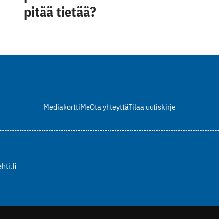
pitää tietää?
Mediakortti
Me
Ota yhteyttä
Tilaa uutiskirje
hti.fi