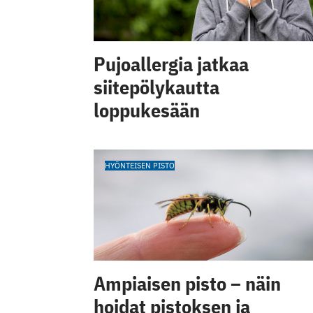
Pujoallergia jatkaa
siitepölykautta
loppukesään
HYÖNTEISEN PISTO
Ampiaisen pisto – näin
hoidat pistoksen ja