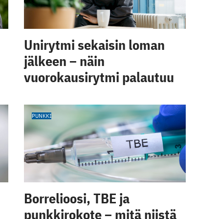
Unirytmi sekaisin loman
jälkeen – näin
vuorokausirytmi palautuu
PUNKKI
Borrelioosi, TBE ja
punkkirokote – mitä niistä