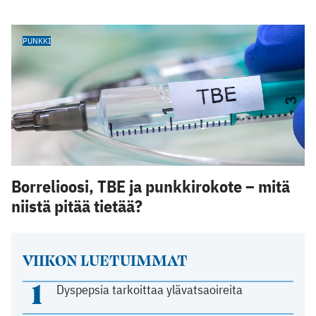
PUNKKI
Borrelioosi, TBE ja punkkirokote – mitä
niistä pitää tietää?
VIIKON LUETUIMMAT
1
Dyspepsia tarkoittaa ylävatsaoireita