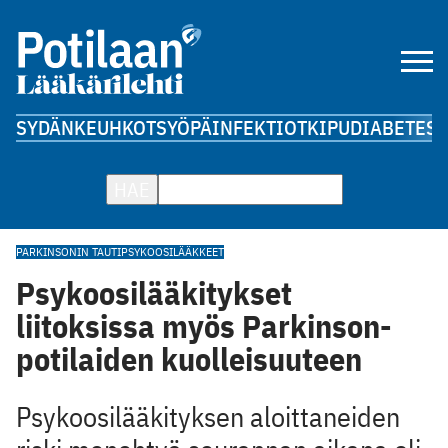
SYDÄN
KEUHKOT
SYÖPÄ
INFEKTIOT
KIPU
DIABETES
A
HAE
PARKINSONIN TAUTI
PSYKOOSILÄÄKKEET
Psykoosilääkitykset
liitoksissa myös Parkinson-
potilaiden kuolleisuuteen
Psykoosilääkityksen aloittaneiden