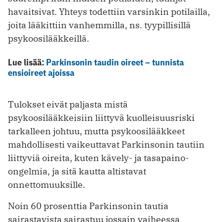
havaitsivat. Yhteys todettiin varsinkin potilailla,
joita lääkittiin vanhemmilla, ns. tyypillisillä
psykoosilääkkeillä.
Lue lisää:
Parkinsonin taudin oireet – tunnista
ensioireet ajoissa
Tulokset eivät paljasta mistä
psykoosilääkkeisiin liittyvä kuolleisuusriski
tarkalleen johtuu, mutta psykoosilääkkeet
mahdollisesti vaikeuttavat Parkinsonin tautiin
liittyviä oireita, kuten kävely- ja tasapaino-
ongelmia, ja sitä kautta altistavat
onnettomuuksille.
Noin 60 prosenttia Parkinsonin tautia
sairastavista sairastuu jossain vaiheessa