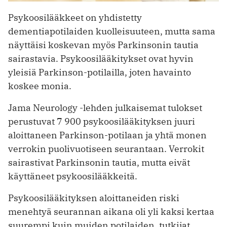
Psykoosilääkkeet on yhdistetty
dementiapotilaiden kuolleisuuteen, mutta sama
näyttäisi koskevan myös Parkinsonin tautia
sairastavia. Psykoosilääkitykset ovat hyvin
yleisiä Parkinson-potilailla, joten havainto
koskee monia.
Jama Neurology -lehden julkaisemat tulokset
perustuvat 7 900 psykoosilääkityksen juuri
aloittaneen Parkinson-potilaan ja yhtä monen
verrokin puolivuotiseen seurantaan. Verrokit
sairastivat Parkinsonin tautia, mutta eivät
käyttäneet psykoosilääkkeitä.
Psykoosilääkityksen aloittaneiden riski
menehtyä seurannan aikana oli yli kaksi kertaa
suurempi kuin muiden potilaiden, tutkijat