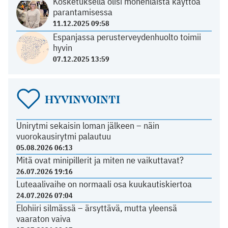
Kosketuksella olisi monenlaista käyttöä
parantamisessa
11.12.2025 09:58
Espanjassa perusterveydenhuolto toimii
hyvin
07.12.2025 13:59
HYVINVOINTI
Unirytmi sekaisin loman jälkeen – näin
vuorokausirytmi palautuu
05.08.2026 06:13
Mitä ovat minipillerit ja miten ne vaikuttavat?
26.07.2026 19:16
Luteaalivaihe on normaali osa kuukautiskiertoa
24.07.2026 07:04
Elohiiri silmässä – ärsyttävä, mutta yleensä
vaaraton vaiva