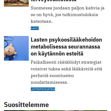
Suomessa juodaan paljon kahvia ja
se on hyvä, jos tutkimustuloksia
katsotaan.
KAHVI
Lasten psykoosilääkehoidon
metabolisessa seurannassa
on käytännön esteitä
Paikallisesti räätälöidyt strategiat
voisivat tukea sekä lääkäreitä että
perheitä suositusten
noudattamisessa.
LASTENPSYKIATRIA
Suosittelemme