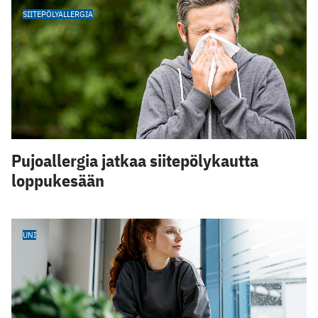
SIITEPÖLYALLERGIA
Pujoallergia jatkaa siitepölykautta
loppukesään
UNI