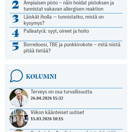
2
Ampiaisen pisto – näin hoidat pistoksen ja
tunnistat vakavan allergisen reaktion
3
Läiskät iholla — tunnistatko, mistä on
kysymys?
4
Palleatyrä: syyt, oireet ja hoito
5
Borrelioosi, TBE ja punkkirokote – mitä niistä
pitää tietää?
KOLUMNI
Terveys on osa turvallisuutta
26.04.2026 15:32
Viikon käänteiset uutiset
15.03.2026 10:15