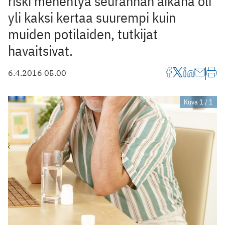
riski menehtyä seurannan aikana oli
yli kaksi kertaa suurempi kuin
muiden potilaiden, tutkijat
havaitsivat.
6.4.2016 05.00
Kuva 1 / 1