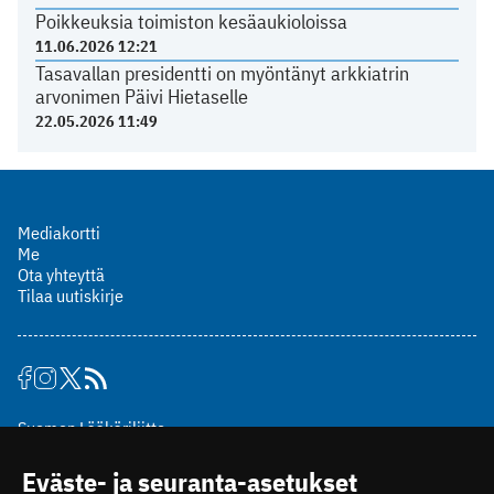
Poikkeuksia toimiston kesäaukioloissa
11.06.2026 12:21
Tasavallan presidentti on myöntänyt arkkiatrin
arvonimen Päivi Hietaselle
22.05.2026 11:49
Mediakortti
Me
Ota yhteyttä
Tilaa uutiskirje
Suomen Lääkäriliitto
Mäkelänkatu 2, PL 49
Eväste- ja seuranta-asetukset
00510 Helsinki