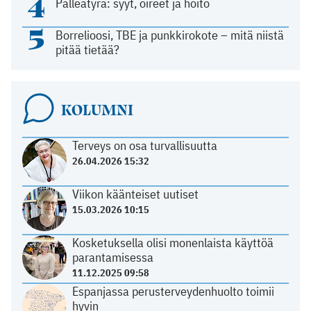
4
Palleatyrä: syyt, oireet ja hoito
5
Borrelioosi, TBE ja punkkirokote – mitä niistä
pitää tietää?
KOLUMNI
Terveys on osa turvallisuutta
26.04.2026 15:32
Viikon käänteiset uutiset
15.03.2026 10:15
Kosketuksella olisi monenlaista käyttöä
parantamisessa
11.12.2025 09:58
Espanjassa perusterveydenhuolto toimii
hyvin