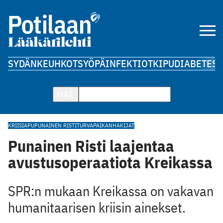
SYDÄN
KEUHKOT
SYÖPÄ
INFEKTIOT
KIPU
DIABETES
A
HAE
KRIISIAPU
PUNAINEN RISTI
TURVAPAIKANHAKIJAT
Punainen Risti laajentaa
avustusoperaatiota Kreikassa
SPR:n mukaan Kreikassa on vakavan
humanitaarisen kriisin ainekset.