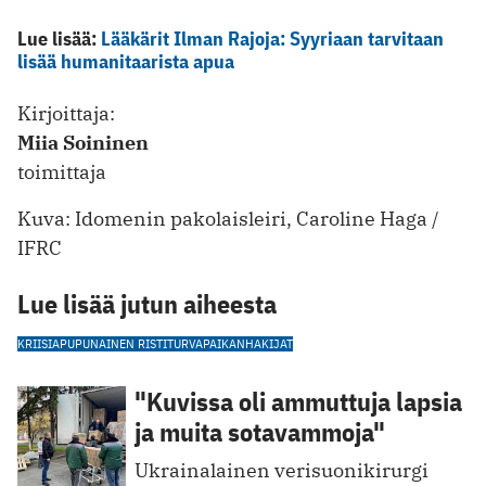
Lue lisää:
Lääkärit Ilman Rajoja: Syyriaan tarvitaan
lisää humanitaarista apua
Kirjoittaja:
Miia Soininen
toimittaja
Kuva: Idomenin pakolaisleiri, Caroline Haga /
IFRC
Lue lisää jutun aiheesta
KRIISIAPU
PUNAINEN RISTI
TURVAPAIKANHAKIJAT
"Kuvissa oli ammuttuja lapsia
ja muita sotavammoja"
Ukrainalainen verisuonikirurgi