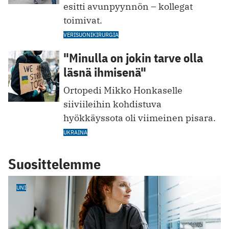
esitti avunpyynnön – kollegat
toimivat.
VERISUONIKIRURGIA
"Minulla on jokin tarve olla
läsnä ihmisenä"
Ortopedi Mikko Honkaselle
siiviileihin kohdistuva
hyökkäyssota oli viimeinen pisara.
UKRAINA
Suosittelemme
UNI