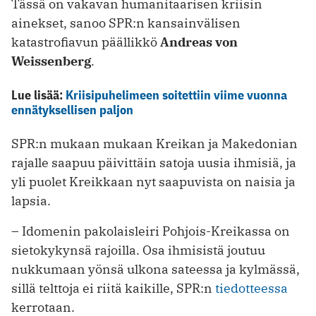
Tässä on vakavan humanitaarisen kriisin
ainekset, sanoo SPR:n kansainvälisen
katastrofiavun päällikkö
Andreas von
Weissenberg
.
Lue lisää:
Kriisipuhelimeen soitettiin viime vuonna
ennätyksellisen paljon
SPR:n mukaan mukaan Kreikan ja Makedonian
rajalle saapuu päivittäin satoja uusia ihmisiä, ja
yli puolet Kreikkaan nyt saapuvista on naisia ja
lapsia.
– Idomenin pakolaisleiri Pohjois-Kreikassa on
sietokykynsä rajoilla. Osa ihmisistä joutuu
nukkumaan yönsä ulkona sateessa ja kylmässä,
sillä telttoja ei riitä kaikille, SPR:n
tiedotteessa
kerrotaan.