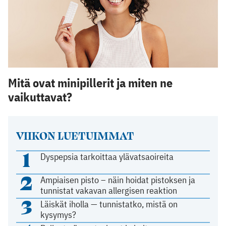
Mitä ovat minipillerit ja miten ne
vaikuttavat?
VIIKON LUETUIMMAT
1
Dyspepsia tarkoittaa ylävatsaoireita
2
Ampiaisen pisto – näin hoidat pistoksen ja
tunnistat vakavan allergisen reaktion
3
Läiskät iholla — tunnistatko, mistä on
kysymys?