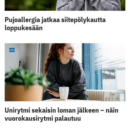
Pujoallergia jatkaa siitepölykautta
loppukesään
UNI
Unirytmi sekaisin loman jälkeen – näin
vuorokausirytmi palautuu