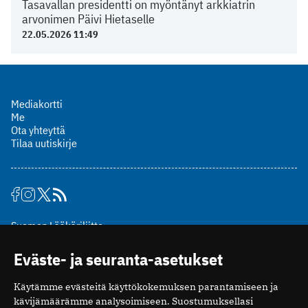
Tasavallan presidentti on myöntänyt arkkiatrin
arvonimen Päivi Hietaselle
22.05.2026 11:49
Mediakortti
Me
Ota yhteyttä
Tilaa uutiskirje
Suomen Lääkäriliitto
Mäkelänkatu 2, PL 49
Eväste- ja seuranta-asetukset
00510 Helsinki
puh. (09) 393 091
Käytämme evästeitä käyttökokemuksen parantamiseen ja
toimitus@potilaanlaakarilehti.fi
kävijämäärämme analysoimiseen. Suostumuksellasi