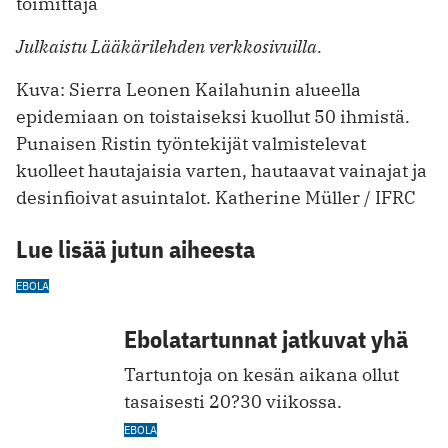
toimittaja
Julkaistu Lääkärilehden verkkosivuilla.
Kuva: Sierra Leonen Kailahunin alueella
epidemiaan on toistaiseksi kuollut 50 ihmistä.
Punaisen Ristin työntekijät valmistelevat
kuolleet hautajaisia varten, hautaavat vainajat ja
desinfioivat asuintalot. Katherine Müller / IFRC
Lue lisää jutun aiheesta
EBOLA
Ebolatartunnat jatkuvat yhä
Tartuntoja on kesän aikana ollut
tasaisesti 20?30 viikossa.
EBOLA