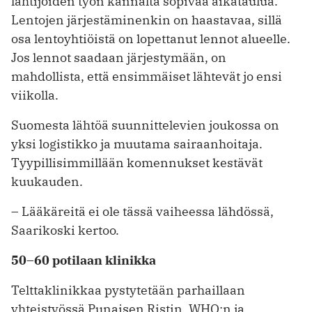
lähtijöiden työn kannalta sopivaa aikataulua.
Lentojen järjestäminenkin on haastavaa, sillä
osa lentoyhtiöistä on lopettanut lennot alueelle.
Jos lennot saadaan järjestymään, on
mahdollista, että ensimmäiset lähtevät jo ensi
viikolla.
Suomesta lähtöä suunnittelevien joukossa on
yksi logistikko ja muutama sairaanhoitaja.
Tyypillisimmillään komennukset kestävät
kuukauden.
– Lääkäreitä ei ole tässä vaiheessa lähdössä,
Saarikoski kertoo.
50–60 potilaan klinikka
Telttaklinikkaa pystytetään parhaillaan
yhteistyössä Punaisen Ristin, WHO:n ja