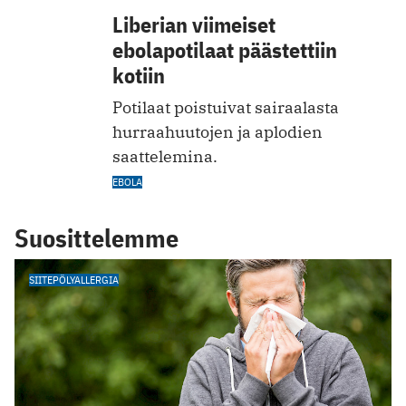
Liberian viimeiset
ebolapotilaat päästettiin
kotiin
Potilaat poistuivat sairaalasta
hurraahuutojen ja aplodien
saattelemina.
EBOLA
Suosittelemme
SIITEPÖLYALLERGIA