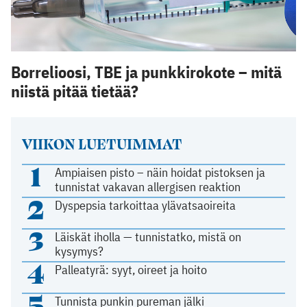
Borrelioosi, TBE ja punkkirokote – mitä
niistä pitää tietää?
VIIKON LUETUIMMAT
1
Ampiaisen pisto – näin hoidat pistoksen ja
tunnistat vakavan allergisen reaktion
2
Dyspepsia tarkoittaa ylävatsaoireita
3
Läiskät iholla — tunnistatko, mistä on
kysymys?
4
Palleatyrä: syyt, oireet ja hoito
5
Tunnista punkin pureman jälki