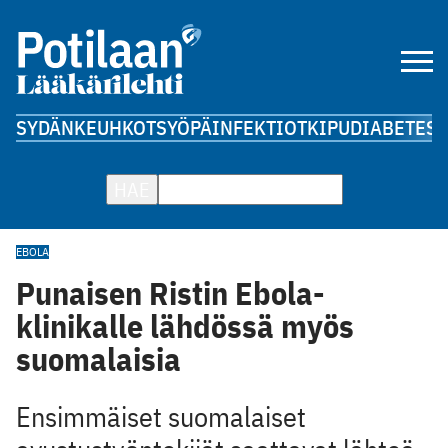
SYDÄN
KEUHKOT
SYÖPÄ
INFEKTIOT
KIPU
DIABETES
A
HAE
EBOLA
Punaisen Ristin Ebola-
klinikalle lähdössä myös
suomalaisia
Ensimmäiset suomalaiset