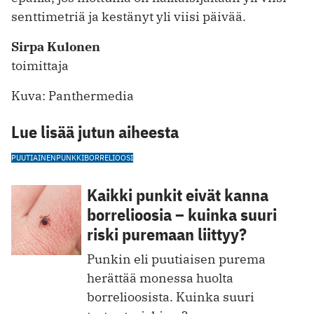
senttimetriä ja kestänyt yli viisi päivää.
Sirpa Kulonen
toimittaja
Kuva: Panthermedia
Lue lisää jutun aiheesta
PUUTIAINEN
PUNKKI
BORRELIOOSI
Kaikki punkit eivät kanna
borrelioosia – kuinka suuri
riski puremaan liittyy?
Punkin eli puutiaisen purema
herättää monessa huolta
borrelioosista. Kuinka suuri