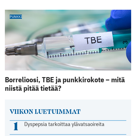
PUNKKI
Borrelioosi, TBE ja punkkirokote – mitä
niistä pitää tietää?
VIIKON LUETUIMMAT
1
Dyspepsia tarkoittaa ylävatsaoireita