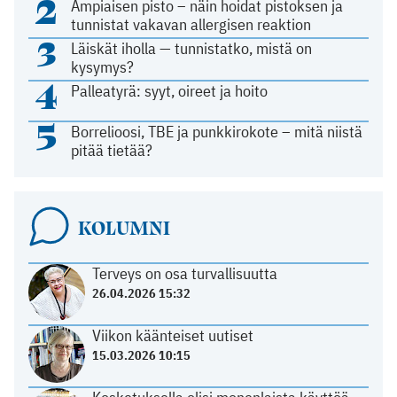
2
Ampiaisen pisto – näin hoidat pistoksen ja
tunnistat vakavan allergisen reaktion
3
Läiskät iholla — tunnistatko, mistä on
kysymys?
4
Palleatyrä: syyt, oireet ja hoito
5
Borrelioosi, TBE ja punkkirokote – mitä niistä
pitää tietää?
KOLUMNI
Terveys on osa turvallisuutta
26.04.2026 15:32
Viikon käänteiset uutiset
15.03.2026 10:15