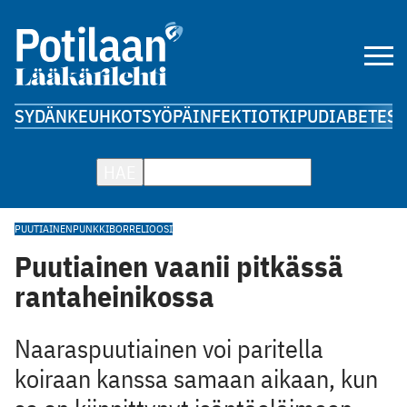
SYDÄN
KEUHKOT
SYÖPÄ
INFEKTIOT
KIPU
DIABETES
A
HAE
PUUTIAINEN
PUNKKI
BORRELIOOSI
Puutiainen vaanii pitkässä
rantaheinikossa
Naaraspuutiainen voi paritella
koiraan kanssa samaan aikaan, kun