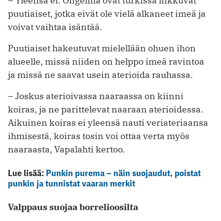
– Yleensä ei. Ongelma ovat turkissa liikkuvat
puutiaiset, jotka eivät ole vielä alkaneet imeä ja
voivat vaihtaa isäntää.
Puutiaiset hakeutuvat mielellään ohuen ihon
alueelle, missä niiden on helppo imeä ravintoa
ja missä ne saavat usein aterioida rauhassa.
– Joskus aterioivassa naaraassa on kiinni
koiras, ja ne parittelevat naaraan aterioidessa.
Aikuinen koiras ei yleensä nauti veriateriaansa
ihmisestä, koiras tosin voi ottaa verta myös
naaraasta, Vapalahti kertoo.
Lue lisää:
Punkin purema – näin suojaudut, poistat
punkin ja tunnistat vaaran merkit
Valppaus suojaa borrelioosilta