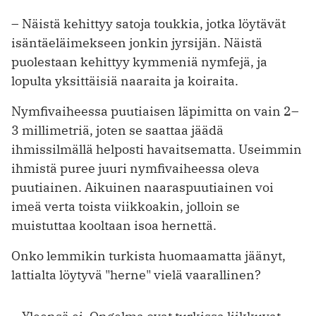
– Näistä kehittyy satoja toukkia, jotka löytävät
isäntäeläimekseen jonkin jyrsijän. Näistä
puolestaan kehittyy kymmeniä nymfejä, ja
lopulta yksittäisiä naaraita ja koiraita.
Nymfivaiheessa puutiaisen läpimitta on vain 2–
3 millimetriä, joten se saattaa jäädä
ihmissilmällä helposti havaitsematta. Useimmin
ihmistä puree juuri nymfivaiheessa oleva
puutiainen. Aikuinen naaraspuutiainen voi
imeä verta toista viikkoakin, jolloin se
muistuttaa kooltaan isoa hernettä.
Onko lemmikin turkista huomaamatta jäänyt,
lattialta löytyvä "herne" vielä vaarallinen?