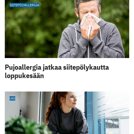
SIITEPÖLYALLERGIA
Pujoallergia jatkaa siitepölykautta
loppukesään
UNI