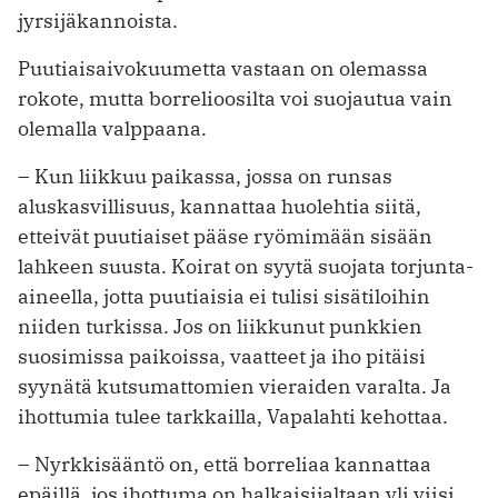
jyrsijäkannoista.
Puutiaisaivokuumetta vastaan on olemassa
rokote, mutta borrelioosilta voi suojautua vain
olemalla valppaana.
– Kun liikkuu paikassa, jossa on runsas
aluskasvillisuus, kannattaa huolehtia siitä,
etteivät puutiaiset pääse ryömimään sisään
lahkeen suusta. Koirat on syytä suojata torjunta-
aineella, jotta puutiaisia ei tulisi sisätiloihin
niiden turkissa. Jos on liikkunut punkkien
suosimissa paikoissa, vaatteet ja iho pitäisi
syynätä kutsumattomien vieraiden varalta. Ja
ihottumia tulee tarkkailla, Vapalahti kehottaa.
– Nyrkkisääntö on, että borreliaa kannattaa
epäillä, jos ihottuma on halkaisijaltaan yli viisi