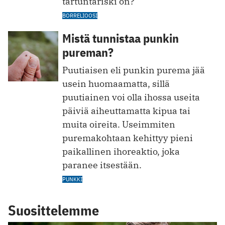
tartuntariski on?
BORRELIOOSI
Mistä tunnistaa punkin
pureman?
Puutiaisen eli punkin purema jää
usein huomaamatta, sillä
puutiainen voi olla ihossa useita
päiviä aiheuttamatta kipua tai
muita oireita. Useimmiten
puremakohtaan kehittyy pieni
paikallinen ihoreaktio, joka
paranee itsestään.
PUNKKI
Suosittelemme