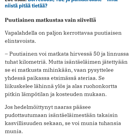
niistä pitää tietää?
Puutiainen matkustaa vain siivellä
Vapalahdella on paljon kerrottavaa puutiaisen
elintavoista.
– Puutiainen voi matkata hirvessä 50 ja linnussa
tuhat kilometriä. Mutta isäntäeläimen jätettyään
se ei matkusta mihinkään, vaan pysyttelee
yhdessä paikassa etsimässä ateriaa. Se
liikuskelee lähinnä ylös ja alas ruohonkortta
pitkin lämpötilan ja kosteuden mukaan.
Jos hedelmöittynyt naaras pääsee
pudottautumaan isäntäeläimestään takaisin
kasvillisuuden sekaan, se voi munia tuhansia
munia.