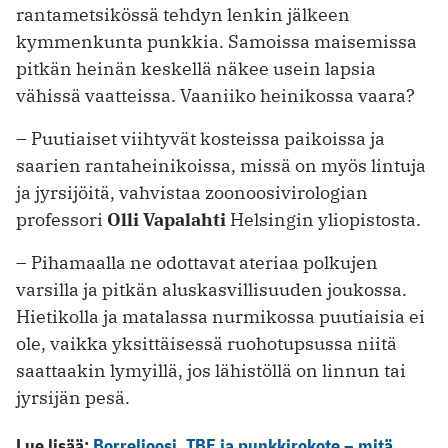
rantametsikössä tehdyn lenkin jälkeen
kymmenkunta punkkia. Samoissa maisemissa
pitkän heinän keskellä näkee usein lapsia
vähissä vaatteissa. Vaaniiko heinikossa vaara?
– Puutiaiset viihtyvät kosteissa paikoissa ja
saarien rantaheinikoissa, missä on myös lintuja
ja jyrsijöitä, vahvistaa zoonoosivirologian
professori
Olli Vapalahti
Helsingin yliopistosta.
– Pihamaalla ne odottavat ateriaa polkujen
varsilla ja pitkän aluskasvillisuuden joukossa.
Hietikolla ja matalassa nurmikossa puutiaisia ei
ole, vaikka yksittäisessä ruohotupsussa niitä
saattaakin lymyillä, jos lähistöllä on linnun tai
jyrsijän pesä.
Lue lisää:
Borrelioosi, TBE ja punkkirokote – mitä