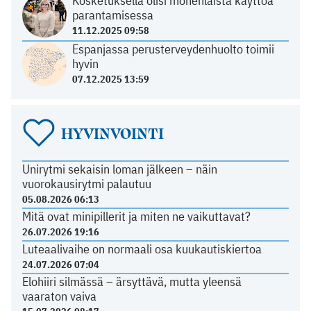
Kosketuksella olisi monenlaista käyttöä
parantamisessa
11.12.2025 09:58
Espanjassa perusterveydenhuolto toimii
hyvin
07.12.2025 13:59
HYVINVOINTI
Unirytmi sekaisin loman jälkeen – näin
vuorokausirytmi palautuu
05.08.2026 06:13
Mitä ovat minipillerit ja miten ne vaikuttavat?
26.07.2026 19:16
Luteaalivaihe on normaali osa kuukautiskiertoa
24.07.2026 07:04
Elohiiri silmässä – ärsyttävä, mutta yleensä
vaaraton vaiva