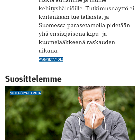
kehityshäiriöille. Tutkimusnäyttö ei
kuitenkaan tue tällaista, ja
Suomessa parasetamolia pidetään
yhä ensisijaisena kipu- ja
kuumelääkkeenä raskauden
aikana.
PARASETAMOLI
Suosittelemme
SIITEPÖLYALLERGIA