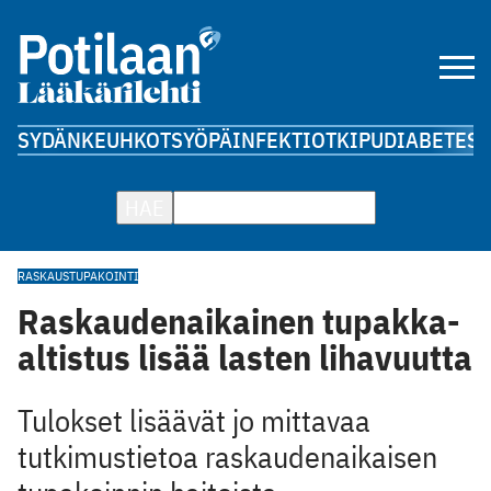
SYDÄN
KEUHKOT
SYÖPÄ
INFEKTIOT
KIPU
DIABETES
A
HAE
RASKAUS
TUPAKOINTI
Raskaudenaikainen tupakka-
altistus lisää lasten lihavuutta
Tulokset lisäävät jo mittavaa
tutkimustietoa raskaudenaikaisen