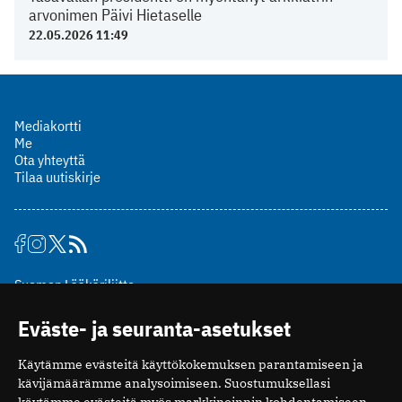
arvonimen Päivi Hietaselle
22.05.2026 11:49
Mediakortti
Me
Ota yhteyttä
Tilaa uutiskirje
Suomen Lääkäriliitto
Mäkelänkatu 2, PL 49
Eväste- ja seuranta-asetukset
00510 Helsinki
puh. (09) 393 091
Käytämme evästeitä käyttökokemuksen parantamiseen ja
toimitus@potilaanlaakarilehti.fi
kävijämäärämme analysoimiseen. Suostumuksellasi