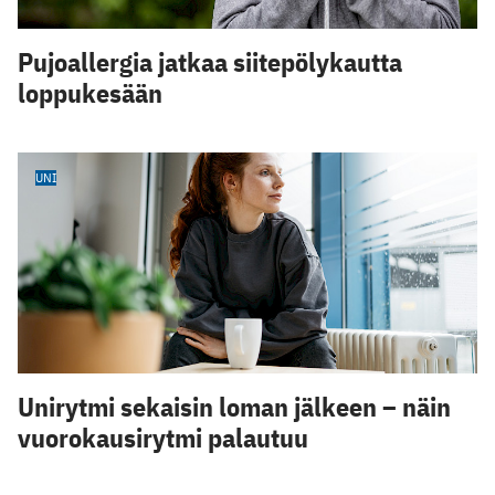
Pujoallergia jatkaa siitepölykautta
loppukesään
UNI
Unirytmi sekaisin loman jälkeen – näin
vuorokausirytmi palautuu