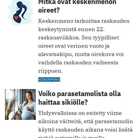
Mitkä ovat keskenmenon
oireet?
Keskenmeno tarkoittaa raskauden
keskeytymistä ennen 22.
raskausviikkoa. Sen tyypilliset
oireet ovat verinen vuoto ja
alavatsakipu, mutta oirekuva voi
vaihdella raskauden vaiheesta
riippuen.
KESKENMENO
Voiko parasetamolista olla
haittaa sikiölle?
Yhdysvalloissa on esitetty viime
aikoina väitteitä, että parasetamolin
käyttö raskauden aikana voisi lisätä
riskiä autismille ja muille