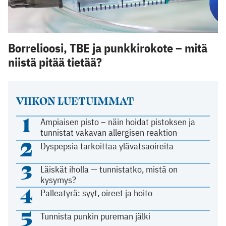
Borrelioosi, TBE ja punkkirokote – mitä
niistä pitää tietää?
VIIKON LUETUIMMAT
1
Ampiaisen pisto – näin hoidat pistoksen ja
tunnistat vakavan allergisen reaktion
2
Dyspepsia tarkoittaa ylävatsaoireita
3
Läiskät iholla — tunnistatko, mistä on
kysymys?
4
Palleatyrä: syyt, oireet ja hoito
5
Tunnista punkin pureman jälki