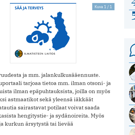
Kuva 1 / 1
evuudesta ja mm. jalankulkusääennuste.
rtaali tarjoaa tietoa mm. ilman otsoni- ja
ista ilman epäpuhtauksista, joilla on myös
ksi astmaatikot sekä yleensä iäkkäät
autia sairastavat potilaat voivat saada
sista hengitystie- ja sydänoireita. Myös
a kurkun ärsytystä tai lievää