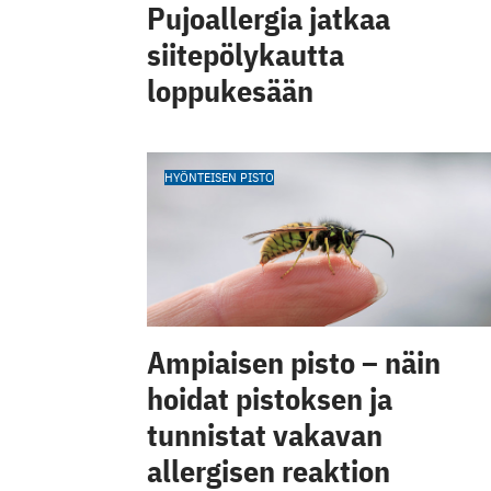
Pujoallergia jatkaa
siitepölykautta
loppukesään
HYÖNTEISEN PISTO
Ampiaisen pisto – näin
hoidat pistoksen ja
tunnistat vakavan
allergisen reaktion