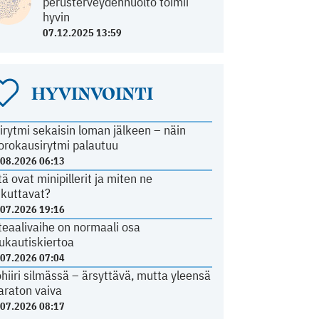
perusterveydenhuolto toimii
hyvin
07.12.2025 13:59
HYVINVOINTI
irytmi sekaisin loman jälkeen – näin
orokausirytmi palautuu
.08.2026 06:13
tä ovat minipillerit ja miten ne
ikuttavat?
.07.2026 19:16
teaalivaihe on normaali osa
ukautiskiertoa
.07.2026 07:04
ohiiri silmässä – ärsyttävä, mutta yleensä
araton vaiva
.07.2026 08:17