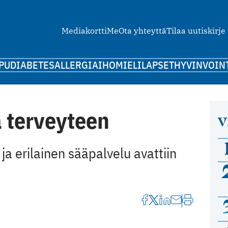
Mediakortti
Me
Ota yhteyttä
Tilaa uutiskirje
PU
DIABETES
ALLERGIA
IHO
MIELI
LAPSET
HYVINVOIN
 terveyteen
V
ja erilainen sääpalvelu avattiin