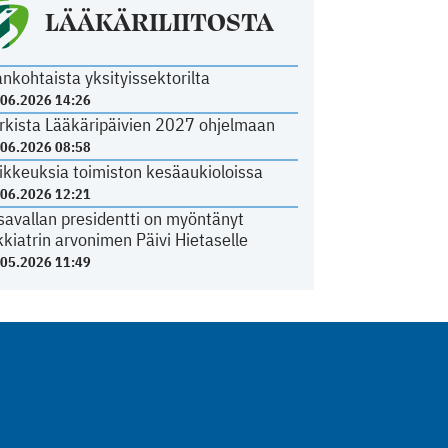
LÄÄKÄRILIITOSTA
ankohtaista yksityissektorilta
.06.2026 14:26
rkista Lääkäripäivien 2027 ohjelmaan
.06.2026 08:58
ikkeuksia toimiston kesäaukioloissa
.06.2026 12:21
savallan presidentti on myöntänyt
kkiatrin arvonimen Päivi Hietaselle
.05.2026 11:49