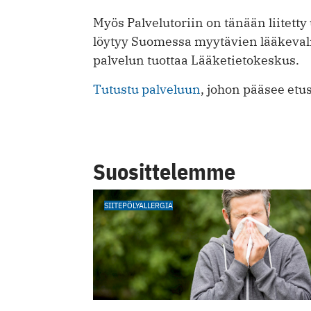
Myös Palvelutoriin on tänään liitetty
löytyy Suomessa myytävien lääkeva
palvelun tuottaa Lääketietokeskus.
Tutustu palveluun
, johon pääsee et
Suosittelemme
SIITEPÖLYALLERGIA