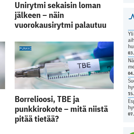
Unirytmi sekaisin loman
jälkeen – näin
vuorokausirytmi palautuu
Yl
ai
hu
PUNKKI
03
Nä
me
04
Su
hy
15
Borrelioosi, TBE ja
Es
punkkirokote – mitä niistä
hy
07
pitää tietää?