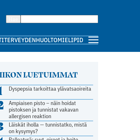
Hae
TI
TERVEYDENHUOLTO
MIELIPIDE
IIKON LUETUIMMAT
1
Dyspepsia tarkoittaa ylävatsaoireita
2
Ampiaisen pisto – näin hoidat
pistoksen ja tunnistat vakavan
allergisen reaktion
3
Läiskät iholla — tunnistatko, mistä
on kysymys?
Palleatyrä: syyt, oireet ja hoito