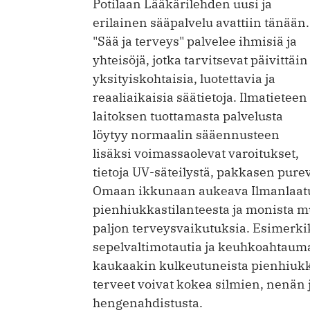
Potilaan Lääkärilehden uusi ja
erilainen sääpalvelu avattiin tänään.
"Sää ja terveys" palvelee ihmisiä ja
yhteisöjä, jotka tarvitsevat päivittäin
yksityiskohtaisia, luotettavia ja
reaaliaikaisia säätietoja. Ilmatieteen
laitoksen tuottamasta palvelusta
löytyy normaalin sääennusteen
lisäksi voimassaolevat varoitukset,
tietoja UV-säteilystä, pakkasen pur
Omaan ikkunaan aukeava Ilmanlaatupo
pienhiukkastilanteesta ja monista mu
paljon terveysvaikutuksia. Esimerki
sepelvaltimotautia ja keuhkoahtaumat
kaukaakin kulkeutuneista pienhiukka
terveet voivat kokea silmien, nenän j
hengenahdistusta.