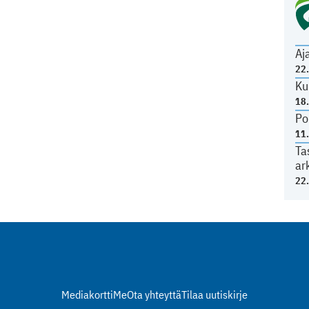
Aj
22
Ku
18
Po
11
Ta
ar
22
Mediakortti
Me
Ota yhteyttä
Tilaa uutiskirje