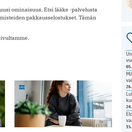
 uusi ominaisuus. Etsi lääke -palvelusta
lmisteiden pakkausselostukset. Tämän
usivultamme.
Un
vu
05
Mi
va
26
UNI
Lu
ku
24
El
va
15