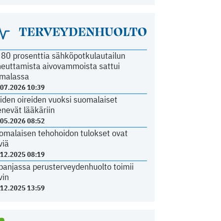
TERVEYDENHUOLTO
i 80 prosenttia sähköpotkulautailun
heuttamista aivovammoista sattui
malassa
.07.2026 10:39
iden oireiden vuoksi suomalaiset
nevät lääkäriin
.05.2026 08:52
omalaisen tehohoidon tulokset ovat
viä
.12.2025 08:19
panjassa perusterveydenhuolto toimii
vin
.12.2025 13:59