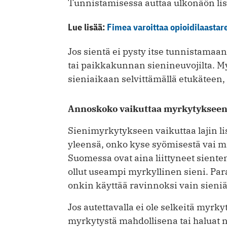
Tunnistamisessa auttaa ulkonäön lis
Lue lisää:
Fimea varoittaa opioidilaastar
Jos sientä ei pysty itse tunnistamaan,
tai paikkakunnan sienineuvojilta. M
sieniaikaan selvittämällä etukäteen,
Annoskoko vaikuttaa myrkytyksee
Sienimyrkytykseen vaikuttaa lajin l
yleensä, onko kyse syömisestä vai m
Suomessa ovat aina liittyneet siente
ollut useampi myrkyllinen sieni. Pa
onkin käyttää ravinnoksi vain sieniä
Jos autettavalla ei ole selkeitä myrky
myrkytystä mahdollisena tai haluat n