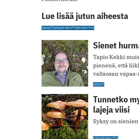
Lue lisää jutun aiheesta
SIENET
SIENIMYRKYTYS
MYRKYTYS
Sienet hurma
Tapio Kekki muis
pienenä, että lii
valtaosan vapaa-a
SIENET
Tunnetko myr
lajeja viisi
Syksy on sienien
SIENIMYRKYTYS