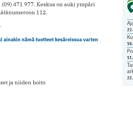
(09) 471 977. Keskus on auki ympäri
 hätänumeroon 112.
Aj
.
22
Ku
i ainakin nämä tuotteet kesäreissua varten
18
Po
11
Ta
ar
22
set ja niiden hoito