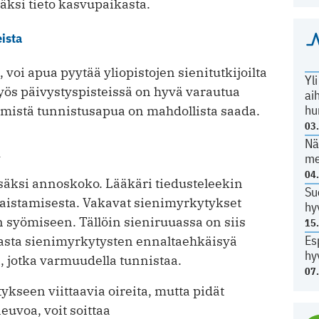
äksi tieto kasvupaikasta.
eista
 voi apua pyytää yliopistojen sienitutkijoilta
Yl
yös päivystyspisteissä on hyvä varautua
ai
hu
 mistä tunnistusapua on mahdollista saada.
03
Nä
n
me
04
isäksi annoskoko. Lääkäri tiedusteleekin
Su
aistamisesta. Vakavat sienimyrkytykset
hy
n syömiseen. Tällöin sieniruuassa on siis
15
Es
rasta sienimyrkytysten ennaltaehkäisyä
hy
, jotka varmuudella tunnistaa.
07
tykseen viittaavia oireita, mutta pidät
euvoa, voit soittaa