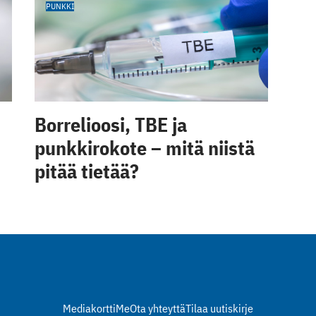
PUNKKI
Borrelioosi, TBE ja
punkkirokote – mitä niistä
pitää tietää?
Mediakortti
Me
Ota yhteyttä
Tilaa uutiskirje