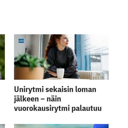
UNI
Unirytmi sekaisin loman
jälkeen – näin
vuorokausirytmi palautuu