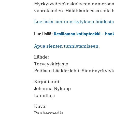
Myrkytystietokeskukseen numeroon 
vuorokauden. Hätätilanteessa soita
Lue lisää sienimyrkytyksen hoidosta
Lue lisää:
Kesäloman kotiapteekki – hank
Apua sienten tunnistamiseen.
Lähde:
Terveyskirjasto
Potilaan Lääkärilehti: Sienimyrkytyk
Kirjoittanut:
Johanna Nykopp
toimittaja
Kuva:
Panhermedia