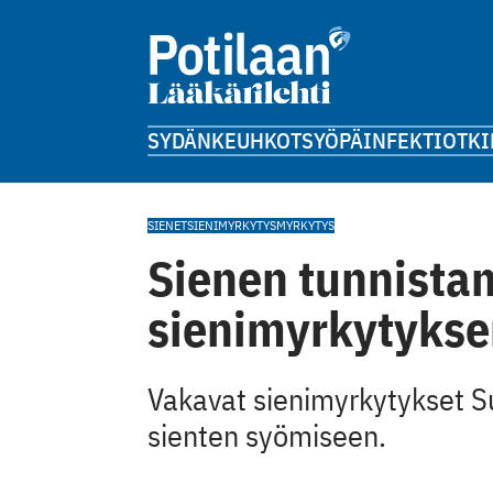
SYDÄN
KEUHKOT
SYÖPÄ
INFEKTIOT
KI
SIENET
SIENIMYRKYTYS
MYRKYTYS
Sienen tunnista
sienimyrkytykse
Vakavat sienimyrkytykset Su
sienten syömiseen.