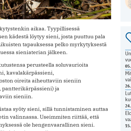
kytystenkin aikaa. Tyypillisessä
n kädestä löytyy sieni, josta puuttuu pala
. Aikuisten tapauksessa pelko myrkytyksestä
uessa sieniaterian jälkeen.
Un
vu
kutustensa perusteella soluvaurioita
05
ni, kavalakärpässieni,
Mi
va
ton oireita aiheuttaviin sieniin
26
 pantterikärpässieni) ja
Lu
viin sieniin.
ku
24
staa syöty sieni, sillä tunnistaminen auttaa
El
etin valinnassa. Useimmiten riittää, että
va
myksessä ole hengenvaarallinen sieni.
15