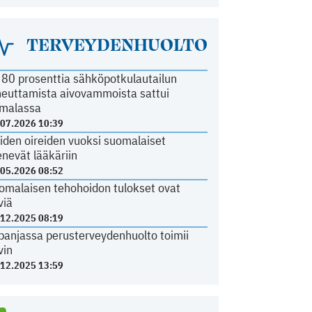
TERVEYDENHUOLTO
i 80 prosenttia sähköpotkulautailun
heuttamista aivovammoista sattui
malassa
.07.2026 10:39
iden oireiden vuoksi suomalaiset
nevät lääkäriin
.05.2026 08:52
omalaisen tehohoidon tulokset ovat
viä
.12.2025 08:19
panjassa perusterveydenhuolto toimii
vin
.12.2025 13:59