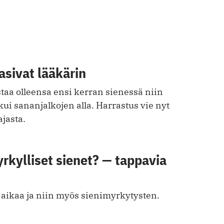
sivat lääkärin
taa olleensa ensi kerran sienessä niin
kkui sananjalkojen alla. Harrastus vie nyt
jasta.
ky lliset sienet? — tappavia
 aikaa ja niin myös sienimyrkytysten.