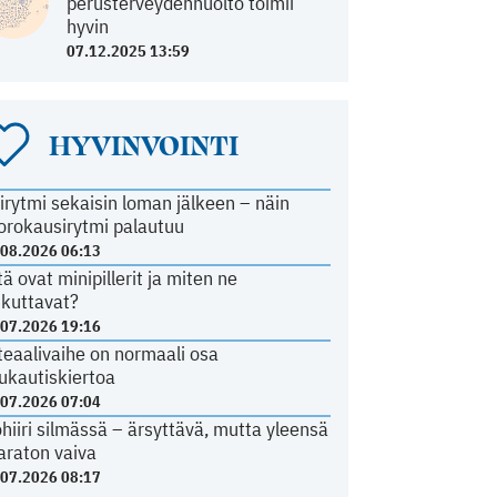
perusterveydenhuolto toimii
hyvin
07.12.2025 13:59
HYVINVOINTI
irytmi sekaisin loman jälkeen – näin
orokausirytmi palautuu
.08.2026 06:13
tä ovat minipillerit ja miten ne
ikuttavat?
.07.2026 19:16
teaalivaihe on normaali osa
ukautiskiertoa
.07.2026 07:04
ohiiri silmässä – ärsyttävä, mutta yleensä
araton vaiva
.07.2026 08:17