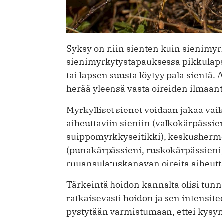
Syksy on niin sienten kuin sienimyr
sienimyrkytystapauksessa pikkulapse
tai lapsen suusta löytyy pala sientä
herää yleensä vasta oireiden ilmaant
Myrkylliset sienet voidaan jakaa vai
aiheuttaviin sieniin (valkokärpässie
suippomyrkkyseitikki), keskushermos
(punakärpässieni, ruskokärpässieni,
ruuansulatuskanavan oireita aiheutta
Tärkeintä hoidon kannalta olisi tunni
ratkaisevasti hoidon ja sen intensite
pystytään varmistumaan, ettei kysy