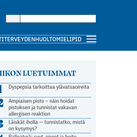
Hae
TI
TERVEYDENHUOLTO
MIELIPIDE
IIKON LUETUIMMAT
1
Dyspepsia tarkoittaa ylävatsaoireita
2
Ampiaisen pisto – näin hoidat
pistoksen ja tunnistat vakavan
allergisen reaktion
3
Läiskät iholla — tunnistatko, mistä
on kysymys?
Palleatyrä: syyt, oireet ja hoito