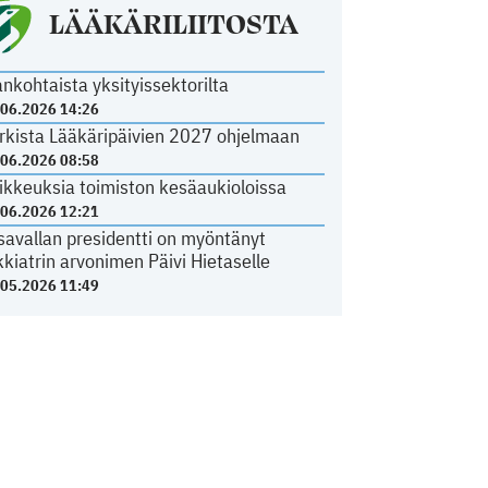
LÄÄKÄRILIITOSTA
ankohtaista yksityissektorilta
.06.2026 14:26
rkista Lääkäripäivien 2027 ohjelmaan
.06.2026 08:58
ikkeuksia toimiston kesäaukioloissa
.06.2026 12:21
savallan presidentti on myöntänyt
kkiatrin arvonimen Päivi Hietaselle
.05.2026 11:49