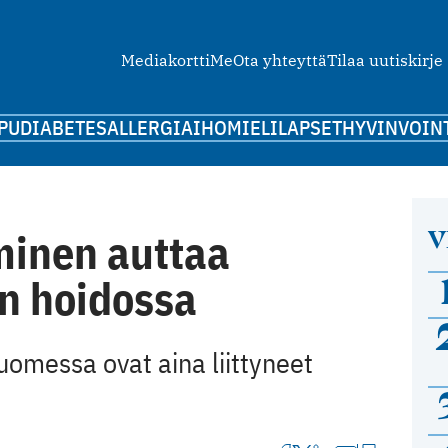
Mediakortti
Me
Ota yhteyttä
Tilaa uutiskirje
PU
DIABETES
ALLERGIA
IHO
MIELI
LAPSET
HYVINVOIN
V
minen auttaa
n hoidossa
omessa ovat aina liittyneet