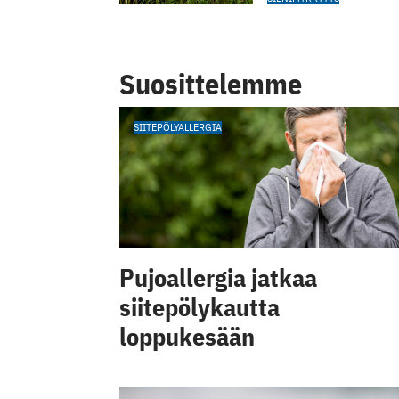
Suosittelemme
SIITEPÖLYALLERGIA
Pujoallergia jatkaa
siitepölykautta
loppukesään