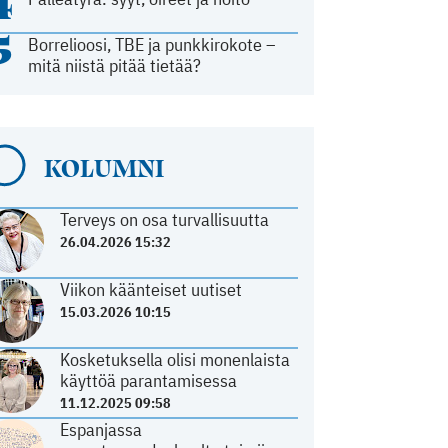
4
5
Borrelioosi, TBE ja punkkirokote –
mitä niistä pitää tietää?
KOLUMNI
Terveys on osa turvallisuutta
26.04.2026 15:32
Viikon käänteiset uutiset
15.03.2026 10:15
Kosketuksella olisi monenlaista
käyttöä parantamisessa
11.12.2025 09:58
Espanjassa