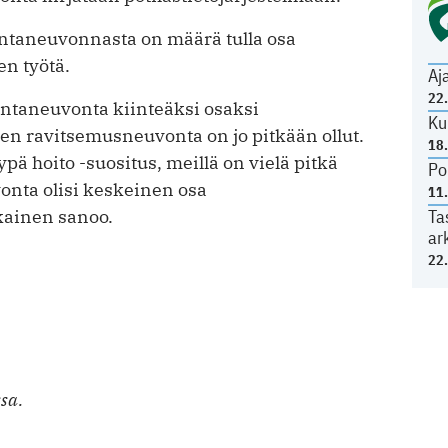
ntaneuvonnasta on määrä tulla osa
en työtä.
Aj
22
kuntaneuvonta kiinteäksi osaksi
Ku
en ravitsemusneuvonta on jo pitkään ollut.
18
ä hoito -suositus, meillä on vielä pitkä
Po
onta olisi keskeinen osa
11
kainen sanoo.
Ta
ar
22
sa.