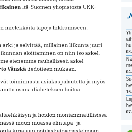
tikainen
Itä-Suomen yliopistosta UKK-
en mielekkäitä tapoja liikkumiseen.
Yl
ai
rki ja selvittää, millainen liikunta juuri
hu
03
 liikunnan aloittaminen on niin iso askel,
Nä
tta me etenemme rauhallisesti askel
me
rto Vänskä
tiedotteen mukaan.
04
Su
ät toiminnasta asiakaspalautetta ja myös
hy
vuutta osana diabeteksen hoitoa.
15
Es
hy
07
altaehkäisyn ja hoidon moniammatillisissa
ämässä muun muassa elintapa- ja
nta kirjataan potilastietojärjestelmään.