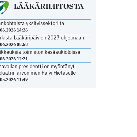
LÄÄKÄRILIITOSTA
ankohtaista yksityissektorilta
.06.2026 14:26
rkista Lääkäripäivien 2027 ohjelmaan
.06.2026 08:58
ikkeuksia toimiston kesäaukioloissa
.06.2026 12:21
savallan presidentti on myöntänyt
kkiatrin arvonimen Päivi Hietaselle
.05.2026 11:49