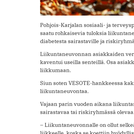
Pohjois-Karjalan sosiaali- ja tervey
saatu rohkaisevia tuloksia liikuntan
diabetesta sairastaville ja riskiryhm
Liikuntaneuvonnan asiakkaiden veren
kaventui useilla senteillä. Osa asia
liikkumaan.
Siun soten VESOTE-hankkeessa kaksi 
liikuntaneuvontaa.
Vajaan parin vuoden aikana liikunta
sairastavaa tai riskiryhmässä olevaa
– Liikuntaneuvonnalle on ollut selkeä
liikkeelle, koska se koettiin hyödylli