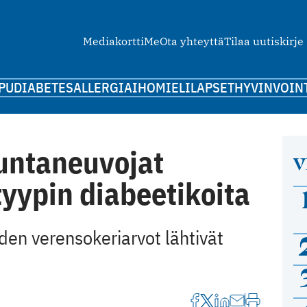
Mediakortti
Me
Ota yhteyttä
Tilaa uutiskirje
PU
DIABETES
ALLERGIA
IHO
MIELI
LAPSET
HYVINVOIN
kuntaneuvojat
V
yypin diabeetikoita
den verensokeriarvot lähtivät