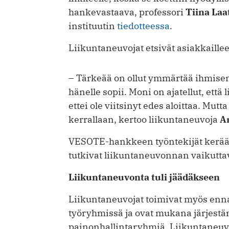
hankevastaava, professori
Tiina Laa
instituutin
tiedotteessa
.
Liikuntaneuvojat etsivät asiakkaille
– Tärkeää on ollut ymmärtää ihmisen a
hänelle sopii. Moni on ajatellut, että
ettei ole viitsinyt edes aloittaa. Mu
kerrallaan, kertoo liikuntaneuvoja
A
VESOTE-hankkeen työntekijät kerääv
tutkivat liikuntaneuvonnan vaikutta
Liikuntaneuvonta tuli jäädäkseen
Liikuntaneuvojat toimivat myös enn
työryhmissä ja ovat mukana järjest
painonhallintaryhmiä. Liikuntaneuvo