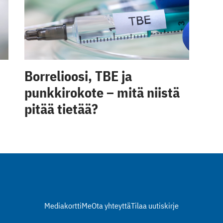
Borrelioosi, TBE ja
punkkirokote – mitä niistä
pitää tietää?
Mediakortti
Me
Ota yhteyttä
Tilaa uutiskirje