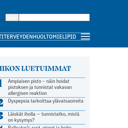
Hae
TI
TERVEYDENHUOLTO
MIELIPIDE
IIKON LUETUIMMAT
1
Ampiaisen pisto – näin hoidat
pistoksen ja tunnistat vakavan
allergisen reaktion
2
Dyspepsia tarkoittaa ylävatsaoireita
3
Läiskät iholla — tunnistatko, mistä
on kysymys?
Palleatyrä: syyt, oireet ja hoito