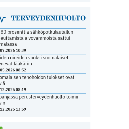
TERVEYDENHUOLTO
i 80 prosenttia sähköpotkulautailun
heuttamista aivovammoista sattui
malassa
.07.2026 10:39
iden oireiden vuoksi suomalaiset
nevät lääkäriin
.05.2026 08:52
omalaisen tehohoidon tulokset ovat
viä
.12.2025 08:19
panjassa perusterveydenhuolto toimii
vin
.12.2025 13:59