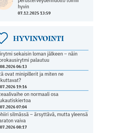
perusterveydenhuolto toimii
hyvin
07.12.2025 13:59
HYVINVOINTI
irytmi sekaisin loman jälkeen – näin
orokausirytmi palautuu
.08.2026 06:13
tä ovat minipillerit ja miten ne
ikuttavat?
.07.2026 19:16
teaalivaihe on normaali osa
ukautiskiertoa
.07.2026 07:04
ohiiri silmässä – ärsyttävä, mutta yleensä
araton vaiva
.07.2026 08:17