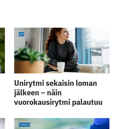
UNI
Unirytmi sekaisin loman
jälkeen – näin
vuorokausirytmi palautuu
PUNKKI