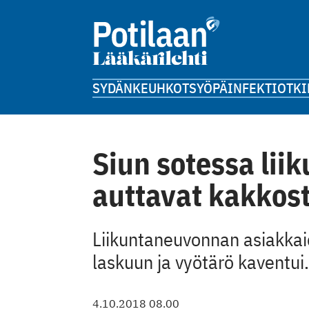
SYDÄN
KEUHKOT
SYÖPÄ
INFEKTIOT
KI
Siun sotessa lii
auttavat kakkost
Liikuntaneuvonnan asiakkai
laskuun ja vyötärö kaventui.
4.10.2018 08.00