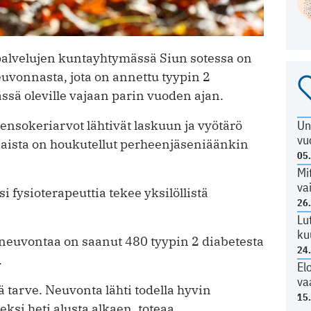
spalvelujen kuntayhtymässä Siun sotessa on
euvonnasta, jota on annettu tyypin 2
ässä oleville vajaan parin vuoden ajan.
Un
sokeriarvot lähtivät laskuun ja vyötärö
vu
kkaista on houkutellut perheenjäseniäänkin
05
Mi
va
fysioterapeuttia tekee yksilöllistä
26
Lu
ku
neuvontaa on saanut 480 tyypin 2 diabetesta
24
.
El
va
 tarve. Neuvonta lähti todella hyvin
15
seksi heti alusta alkaen, toteaa