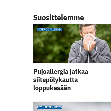
Suosittelemme
SIITEPÖLYALLERGIA
Pujoallergia jatkaa
siitepölykautta
loppukesään
HYÖNTEISEN PISTO