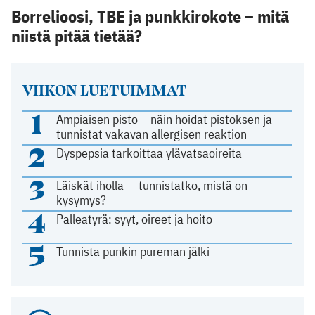
Borrelioosi, TBE ja punkkirokote – mitä
niistä pitää tietää?
VIIKON LUETUIMMAT
1
Ampiaisen pisto – näin hoidat pistoksen ja
tunnistat vakavan allergisen reaktion
2
Dyspepsia tarkoittaa ylävatsaoireita
3
Läiskät iholla — tunnistatko, mistä on
kysymys?
4
Palleatyrä: syyt, oireet ja hoito
5
Tunnista punkin pureman jälki