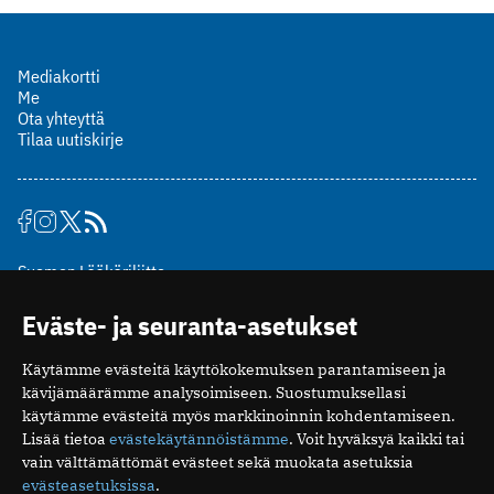
Mediakortti
Me
Ota yhteyttä
Tilaa uutiskirje
Suomen Lääkäriliitto
Mäkelänkatu 2, PL 49
Eväste- ja seuranta-asetukset
00510 Helsinki
puh. (09) 393 091
Käytämme evästeitä käyttökokemuksen parantamiseen ja
toimitus@potilaanlaakarilehti.fi
kävijämäärämme analysoimiseen. Suostumuksellasi
käytämme evästeitä myös markkinoinnin kohdentamiseen.
ISSN 2323-9476
Lisää tietoa
evästekäytännöistämme
. Voit hyväksyä kaikki tai
vain välttämättömät evästeet sekä muokata asetuksia
evästeasetuksissa
.