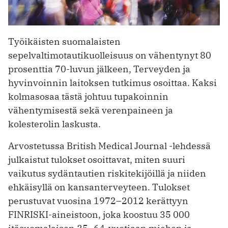
Työikäisten suomalaisten
sepelvaltimotautikuolleisuus on vähentynyt 80
prosenttia 70-luvun jälkeen, Terveyden ja
hyvinvoinnin laitoksen tutkimus osoittaa. Kaksi
kolmasosaa tästä johtuu tupakoinnin
vähentymisestä sekä verenpaineen ja
kolesterolin laskusta.
Arvostetussa British Medical Journal -lehdessä
julkaistut tulokset osoittavat, miten suuri
vaikutus sydäntautien riskitekijöillä ja niiden
ehkäisyllä on kansanterveyteen. Tulokset
perustuvat vuosina 1972–2012 kerättyyn
FINRISKI-aineistoon, joka koostuu 35 000