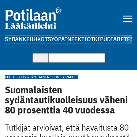
SYDÄN
KEUHKOT
SYÖPÄ
INFEKTIOT
KIPU
DIABETES
A
HAE
KUOLLEISUUS
SYDÄN- JA VERISUONISAIRAUDET
Suomalaisten
sydäntautikuolleisuus väheni
80 prosenttia 40 vuodessa
Tutkijat arvioivat, että havaitusta 80