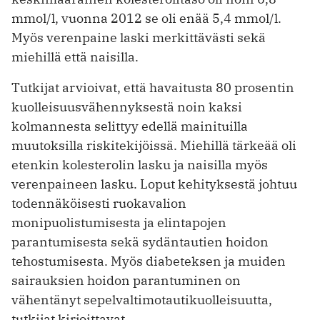
mmol/l, vuonna 2012 se oli enää 5,4 mmol/l.
Myös verenpaine laski merkittävästi sekä
miehillä että naisilla.
Tutkijat arvioivat, että havaitusta 80 prosentin
kuolleisuusvähennyksestä noin kaksi
kolmannesta selittyy edellä mainituilla
muutoksilla riskitekijöissä. Miehillä tärkeää oli
etenkin kolesterolin lasku ja naisilla myös
verenpaineen lasku. Loput kehityksestä johtuu
todennäköisesti ruokavalion
monipuolistumisesta ja elintapojen
parantumisesta sekä sydäntautien hoidon
tehostumisesta. Myös diabeteksen ja muiden
sairauksien hoidon parantuminen on
vähentänyt sepelvaltimotautikuolleisuutta,
tutkijat kirjoittavat.