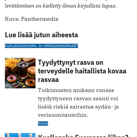
levittäminen on kielletty ilman kirjallista lupaa.
Kuva: Panthermedia
Lue lisää jutun aiheesta
KUOLLEISUUS
SYDÄN- JA VERISUONISAIRAUDET
Tyydyttynyt rasva on
terveydelle haitallista kovaa
rasvaa
Tutkimusten mukaan runsas
tyydyttyneen rasvan saanti voi
lisätä riskiä sairastua sydän- ja
verisuonitauteihin.
RASVA