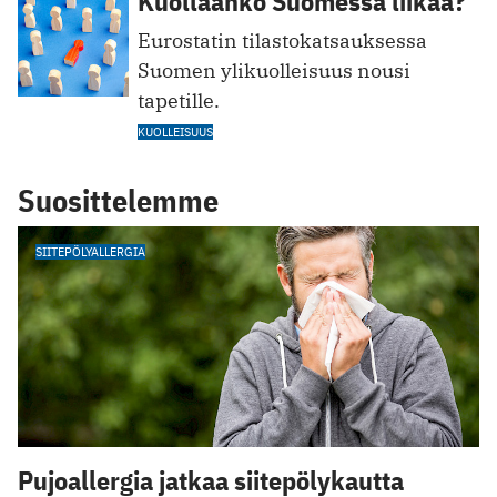
Kuollaanko Suomessa liikaa?
Eurostatin tilastokatsauksessa
Suomen ylikuolleisuus nousi
tapetille.
KUOLLEISUUS
Suosittelemme
SIITEPÖLYALLERGIA
Pujoallergia jatkaa siitepölykautta