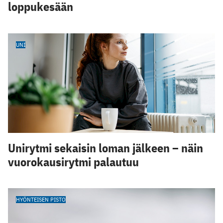
loppukesään
UNI
Unirytmi sekaisin loman jälkeen – näin
vuorokausirytmi palautuu
HYÖNTEISEN PISTO