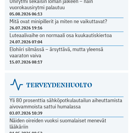
Unirytmi sekaisin loman jälkeen – näin
vuorokausirytmi palautuu
05.08.2026 06:13
Mitä ovat minipillerit ja miten ne vaikuttavat?
26.07.2026 19:16
Luteaalivaihe on normaali osa kuukautiskiertoa
24.07.2026 07:04
Elohiiri silmässä – ärsyttävä, mutta yleensä
vaaraton vaiva
15.07.2026 08:17
TERVEYDENHUOLTO
Yli 80 prosenttia sähköpotkulautailun aiheuttamista
aivovammoista sattui humalassa
03.07.2026 10:39
Näiden oireiden vuoksi suomalaiset menevät
lääkäriin