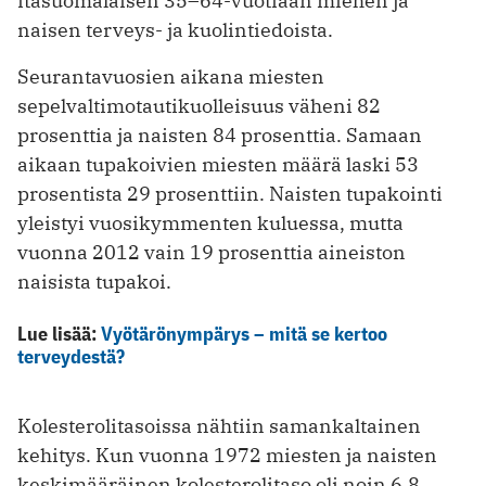
itäsuomalaisen 35–64-vuotiaan miehen ja
naisen terveys- ja kuolintiedoista.
Seurantavuosien aikana miesten
sepelvaltimotautikuolleisuus väheni 82
prosenttia ja naisten 84 prosenttia. Samaan
aikaan tupakoivien miesten määrä laski 53
prosentista 29 prosenttiin. Naisten tupakointi
yleistyi vuosikymmenten kuluessa, mutta
vuonna 2012 vain 19 prosenttia aineiston
naisista tupakoi.
Lue lisää:
Vyötärönympärys – mitä se kertoo
terveydestä?
Kolesterolitasoissa nähtiin samankaltainen
kehitys. Kun vuonna 1972 miesten ja naisten
keskimääräinen kolesterolitaso oli noin 6,8