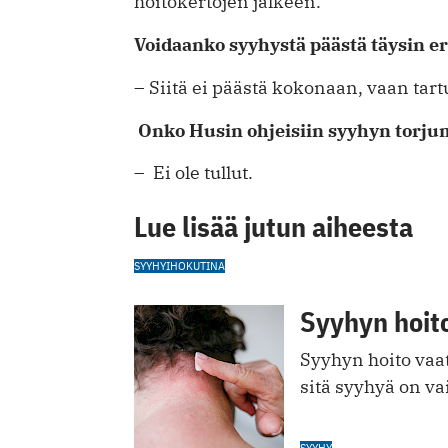
hoitokertojen jälkeen.
Voidaanko syyhystä päästä täysin e
– Siitä ei päästä kokonaan, vaan tart
Onko Husin ohjeisiin syyhyn torjum
– Ei ole tullut.
Lue lisää jutun aiheesta
SYYHY
IHO
KUTINA
Syyhyn hoit
Syyhyn hoito vaati
sitä syyhyä on va
SYYHY