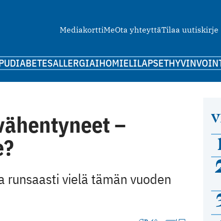
Mediakortti
Me
Ota yhteyttä
Tilaa uutiskirje
PU
DIABETES
ALLERGIA
IHO
MIELI
LAPSET
HYVINVOIN
V
ähentyneet ­­–
e?
a runsaasti vielä tämän vuoden