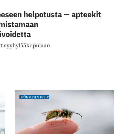
eeseen helpotusta — apteekit
lmistamaan
nivoidetta
at syyhylääkepulaan.
HYÖNTEISEN PISTO