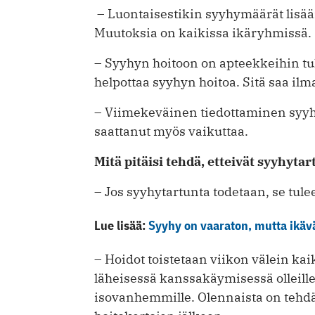
– Luontaisestikin syyhymäärät lisäänt
Muutoksia on kaikissa ikäryhmissä.
– Syyhyn hoitoon on apteekkeihin tul
helpottaa syyhyn hoitoa. Sitä saa ilm
– Viimekeväinen tiedottaminen syyhy
saattanut myös vaikuttaa.
Mitä pitäisi tehdä, etteivät syyhyt
– Jos syyhytartunta todetaan, se tul
Lue lisää:
Syyhy on vaaraton, mutta ikäv
­– Hoidot toistetaan viikon välein kai
läheisessä kanssakäymisessä olleille 
isovanhemmille. Olennaista on tehd