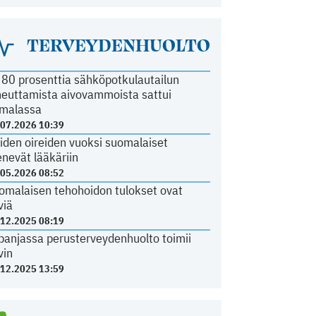
TERVEYDENHUOLTO
i 80 prosenttia sähköpotkulautailun
heuttamista aivovammoista sattui
malassa
.07.2026 10:39
iden oireiden vuoksi suomalaiset
nevät lääkäriin
.05.2026 08:52
omalaisen tehohoidon tulokset ovat
viä
.12.2025 08:19
panjassa perusterveydenhuolto toimii
vin
.12.2025 13:59