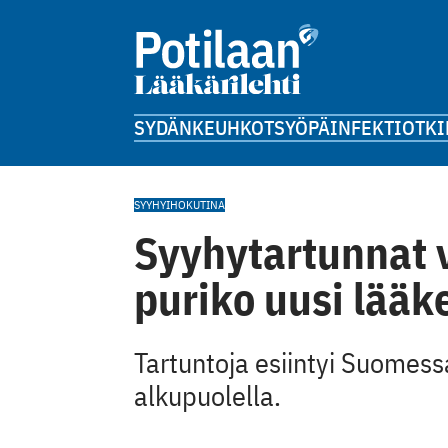
SYDÄN
KEUHKOT
SYÖPÄ
INFEKTIOT
KI
SYYHY
IHO
KUTINA
Syyhytartunnat v
puriko uusi lääk
Tartuntoja esiintyi Suomess
alkupuolella.