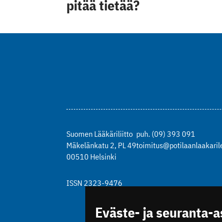
pitää tietää?
Suomen Lääkäriliitto
puh. (09) 393 091
Mäkelänkatu 2, PL 49
toimitus@potilaanlaakarile
00510 Helsinki
ISSN 2323-9476
Eväste- ja seuranta-