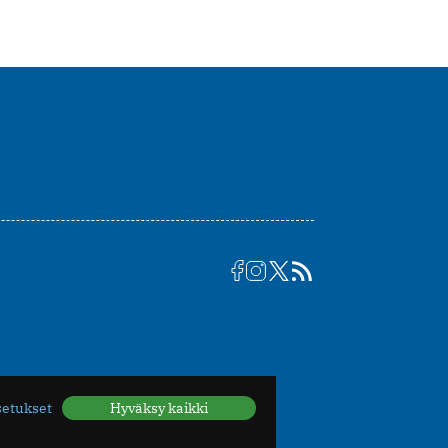
setukset
Hyväksy kaikki