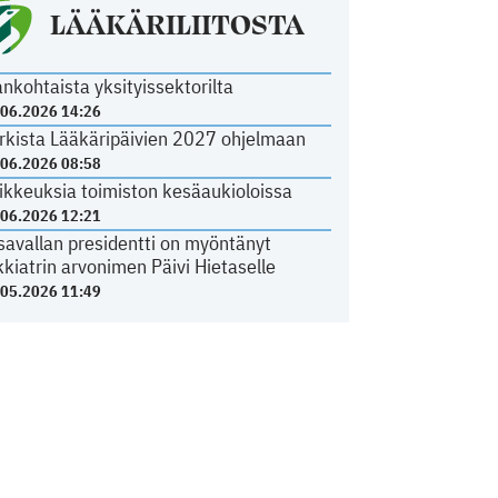
LÄÄKÄRILIITOSTA
ankohtaista yksityissektorilta
.06.2026 14:26
rkista Lääkäripäivien 2027 ohjelmaan
.06.2026 08:58
ikkeuksia toimiston kesäaukioloissa
.06.2026 12:21
savallan presidentti on myöntänyt
kkiatrin arvonimen Päivi Hietaselle
.05.2026 11:49