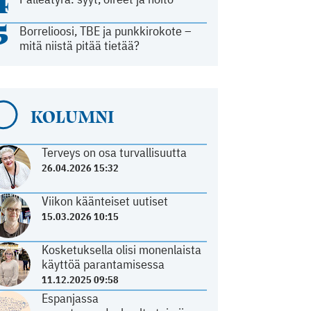
4
5
Borrelioosi, TBE ja punkkirokote –
mitä niistä pitää tietää?
KOLUMNI
Terveys on osa turvallisuutta
26.04.2026 15:32
Viikon käänteiset uutiset
15.03.2026 10:15
Kosketuksella olisi monenlaista
käyttöä parantamisessa
11.12.2025 09:58
Espanjassa