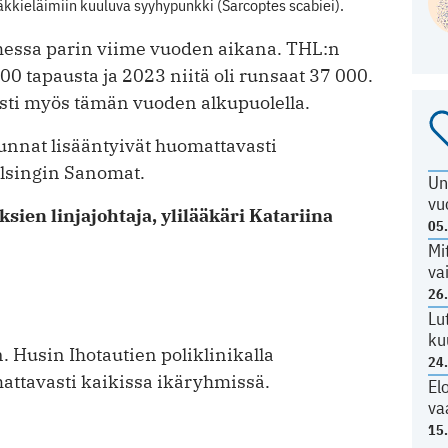
kieläimiin kuuluva syyhypunkki (Sarcoptes scabiei).
essa parin viime vuoden aikana. THL:n
 tapausta ja 2023 niitä oli runsaat 37 000.
sti myös tämän vuoden alkupuolella.
unnat lisääntyivät huomattavasti
lsingin Sanomat.
Un
vu
sien linjajohtaja, ylilääkäri Katariina
05
Mi
va
26
Lu
ku
 Husin Ihotautien poliklinikalla
24
attavasti kaikissa ikäryhmissä.
El
va
15