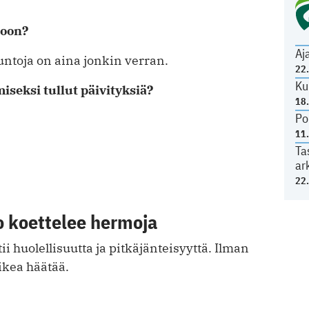
roon?
Aj
untoja on aina jonkin verran.
22
Ku
iseksi tullut päivityksiä?
18
Po
11
Ta
ar
22
o koettelee hermoja
i huolellisuutta ja pitkäjänteisyyttä. Ilman
ikea häätää.