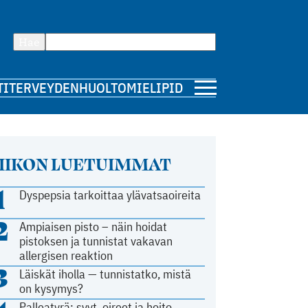
Hae
TI
TERVEYDENHUOLTO
MIELIPIDE
IIKON LUETUIMMAT
1
Dyspepsia tarkoittaa ylävatsaoireita
2
Ampiaisen pisto – näin hoidat
pistoksen ja tunnistat vakavan
allergisen reaktion
3
Läiskät iholla — tunnistatko, mistä
on kysymys?
Palleatyrä: syyt, oireet ja hoito