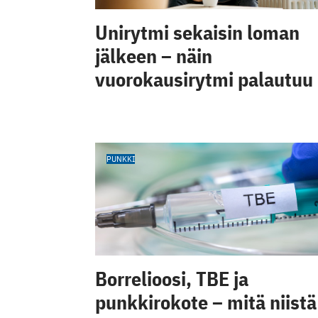
Unirytmi sekaisin loman
jälkeen – näin
vuorokausirytmi palautuu
PUNKKI
Borrelioosi, TBE ja
punkkirokote – mitä niistä