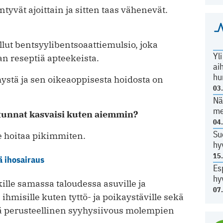
yvät ajoittain ja sitten taas vähenevät.
lut bentsyylibentsoaattiemulsio, joka
Yl
an reseptiä apteekeista.
ai
hu
stä ja sen oikeaoppisesta hoidosta on
03
Nä
me
artunnat kasvaisi kuten aiemmin?
04
Su
ee hoitaa pikimmiten.
hy
15
ä ihosairaus
Es
hy
kille samassa taloudessa asuville ja
07
ihmisille kuten tyttö- ja poikaystäville sekä
ä perusteellinen syyhysiivous molempien