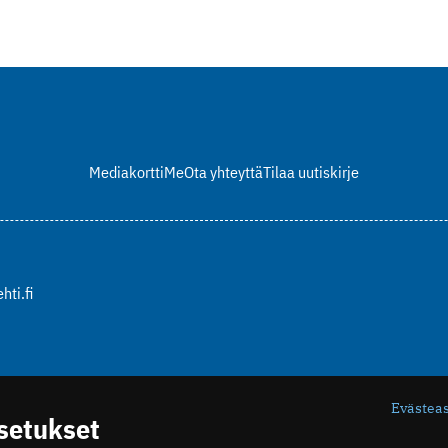
Mediakortti
Me
Ota yhteyttä
Tilaa uutiskirje
hti.fi
Evästea
asetukset