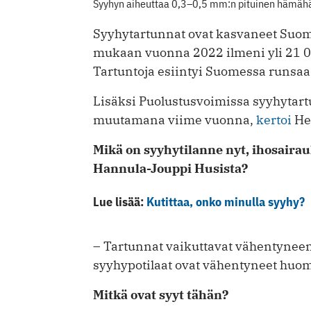
Syyhyn aiheuttaa 0,3–0,5 mm:n pituinen hämähäk
Syyhytartunnat ovat kasvaneet Suom
mukaan vuonna 2022 ilmeni yli 21 000
Tartuntoja esiintyi Suomessa runsaa
Lisäksi Puolustusvoimissa syyhytart
muutamana viime vuonna,
kertoi
He
Mikä on syyhytilanne nyt, ihosairauk
Hannula-Jouppi Husista?
Lue lisää:
Kutittaa, onko minulla syyhy?
– Tartunnat vaikuttavat vähentyneen.
syyhypotilaat ovat vähentyneet huom
Mitkä ovat syyt tähän?