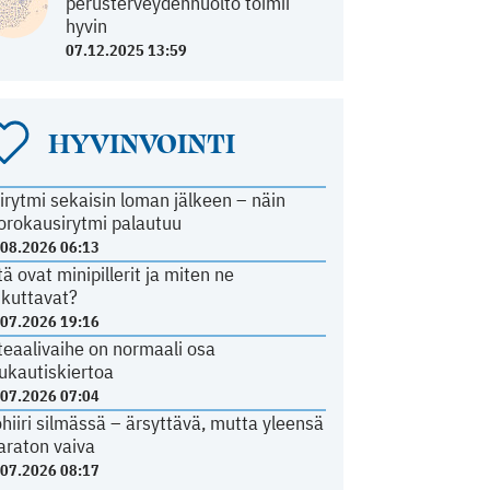
perusterveydenhuolto toimii
hyvin
07.12.2025 13:59
HYVINVOINTI
irytmi sekaisin loman jälkeen – näin
orokausirytmi palautuu
.08.2026 06:13
tä ovat minipillerit ja miten ne
ikuttavat?
.07.2026 19:16
teaalivaihe on normaali osa
ukautiskiertoa
.07.2026 07:04
ohiiri silmässä – ärsyttävä, mutta yleensä
araton vaiva
.07.2026 08:17