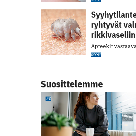
Syyhytilant
ryhtyvät va
rikkivaselii
Apteekit vastaav
SYYHY
Suosittelemme
UNI