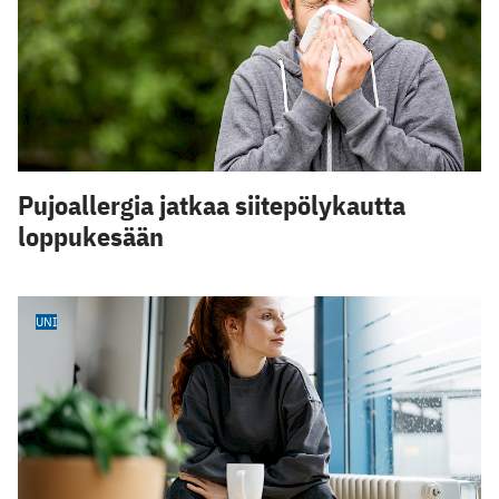
Pujoallergia jatkaa siitepölykautta
loppukesään
UNI