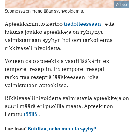
Adobe
Suomessa on meneillään syyhyepidemia.
Apteekkariliitto kertoo
tiedotteessaan
, että
lukuisa joukko apteekkeja on ryhtynyt
valmistamaan syyhyn hoitoon tarkoitettua
rikkivaseliinivoidetta.
Voiteen osto apteekista vaatii lääkärin ex
tempore -reseptin. Ex tempore -resepti
tarkoittaa reseptiä lääkkeeseen, joka
valmistetaan apteekissa.
Rikkivaseliinivoidetta valmistavia apteekkeja on
suuri määrä eri puolilla maata. Apteekit on
listattu
täällä
.
Lue lisää:
Kutittaa, onko minulla syyhy?