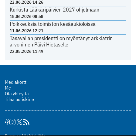
22.06.2026 14:26
Kurkista Lääkäripäivien 2027 ohjelmaan
18.06.2026 08:58
Poikkeuksia toimiston kesäaukioloissa
11.06.2026 12:21
Tasavallan presidentti on myöntänyt arkkiatrin
arvonimen Päivi Hietaselle
22.05.2026 11:49
Mediakortti
Me
Ota yhteyttä
Tilaa uutiskirje
Suomen Lääkäriliitto