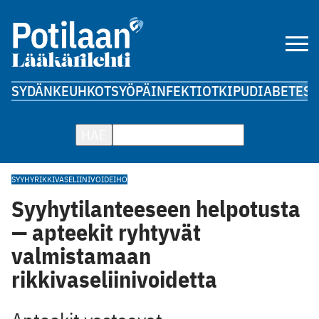
SYDÄN
KEUHKOT
SYÖPÄ
INFEKTIOT
KIPU
DIABETES
A
HAE
SYYHY
RIKKIVASELIINIVOIDE
IHO
Syyhytilanteeseen helpotusta
— apteekit ryhtyvät
valmistamaan
rikkivaseliinivoidetta