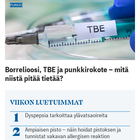
PUNKKI
Borrelioosi, TBE ja punkkirokote – mitä
niistä pitää tietää?
VIIKON LUETUIMMAT
1
Dyspepsia tarkoittaa ylävatsaoireita
2
Ampiaisen pisto – näin hoidat pistoksen ja
tunnistat vakavan allergisen reaktion