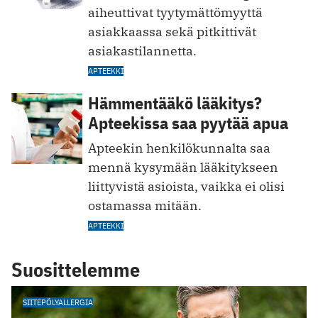
aiheuttivat tyytymättömyyttä
asiakkaassa sekä pitkittivät
asiakastilannetta.
APTEEKKI
Hämmentääkö lääkitys?
Apteekissa saa pyytää apua
Apteekin henkilökunnalta saa
mennä kysymään lääkitykseen
liittyvistä asioista, vaikka ei olisi
ostamassa mitään.
APTEEKKI
Suosittelemme
SIITEPÖLYALLERGIA