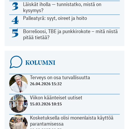
3
Läiskät iholla — tunnistatko, mistä on
kysymys?
4
Palleatyrä: syyt, oireet ja hoito
5
Borrelioosi, TBE ja punkkirokote – mitä niistä
pitää tietää?
KOLUMNI
Terveys on osa turvallisuutta
26.04.2026 15:32
Viikon käänteiset uutiset
15.03.2026 10:15
Kosketuksella olisi monenlaista käyttöä
parantamisessa