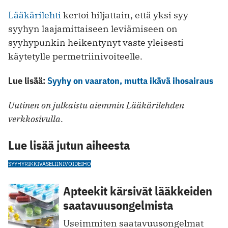
Lääkärilehti
kertoi hiljattain, että yksi syy
syyhyn laajamittaiseen leviämiseen on
syyhypunkin heikentynyt vaste yleisesti
käytetylle permetriinivoiteelle.
Lue lisää:
Syyhy on vaaraton, mutta ikävä ihosairaus
Uutinen on julkaistu aiemmin Lääkärilehden
verkkosivulla.
Lue lisää jutun aiheesta
SYYHY
RIKKIVASELIINIVOIDE
IHO
Apteekit kärsivät lääkkeiden
saatavuusongelmista
Useimmiten saatavuusongelmat