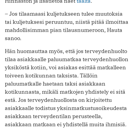
Hinnaston ja lisätietoa näet
täältä
.
– Jos tilaamaasi kuljetukseen tulee muutoksia
tai kuljetuksesi peruuntuu, niistä pitää ilmoittaa
mahdollisimman pian tilausnumeroon, Hauta
sanoo.
Hän huomauttaa myös, että jos terveydenhuolto
tilaa asiakkaalle paluumatkaa terveydenhuollon
yksiköstä kotiin, voi asiakas esittää matkalleen
toiveen kotikunnan taksista. Tällöin
paluumatkalle haetaan taksi asiakkaan
kotikunnasta, mikäli matkojen yhdistely ei sitä
estä. Jos terveydenhuollosta on kirjoitettu
asiakkaalle todistus yksinmatkustusoikeudesta
asiakkaan terveydentilan perusteella,
asiakkaan matkaan ei yhdistellä muita ihmisiä.