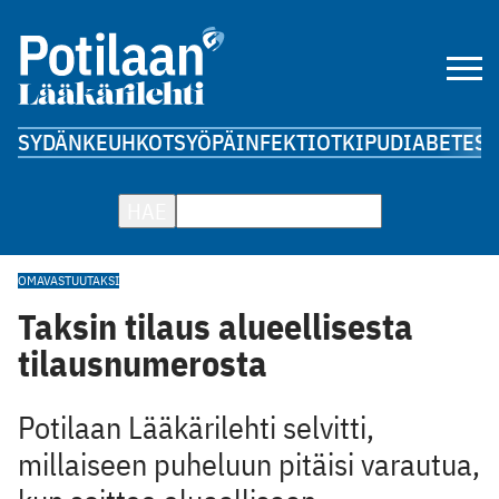
SYDÄN
KEUHKOT
SYÖPÄ
INFEKTIOT
KIPU
DIABETES
A
HAE
OMAVASTUU
TAKSI
Taksin tilaus alueellisesta
tilausnumerosta
Potilaan Lääkärilehti selvitti,
millaiseen puheluun pitäisi varautua,