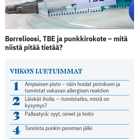
Borrelioosi, TBE ja punkkirokote – mitä
niistä pitää tietää?
VIIKON LUETUIMMAT
1
Ampiaisen pisto – näin hoidat pistoksen ja
tunnistat vakavan allergisen reaktion
2
Läiskät iholla — tunnistatko, mistä on
kysymys?
3
Palleatyrä: syyt, oireet ja hoito
4
Tunnista punkin pureman jälki