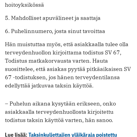
hoitoyksikössä
5. Mahdolliset apuvälineet ja saattaja
6. Puhelinnumero, josta sinut tavoittaa
Hän muistuttaa myös, että asiakkaalla tulee olla
terveydenhuollon kirjoittama todistus SV 67,
Todistus matkakorvausta varten. Hauta
suosittelee, että asiakas pyytää pitkäaikaisen SV
67 -todistuksen, jos hänen terveydentilansa
edellyttää jatkuvaa taksin käyttöä.
– Puhelun aikana kysytään erikseen, onko
asiakkaalla terveydenhuollosta kirjoitettu
todistus taksin käyttöä varten, hän sanoo.
Lue lisää:
Taksinkuljettajien yläikäraja poistettu