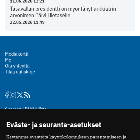
11.06.2026 12:21
Tasavallan presidentti on myöntänyt arkkiatrin
arvonimen Päivi Hietaselle
22.05.2026 11:49
Mediakortti
Me
Ota yhteyttä
Tilaa uutiskirje
Suomen Lääkäriliitto
Mäkelänkatu 2, PL 49
Eväste- ja seuranta-asetukset
00510 Helsinki
puh. (09) 393 091
Käytämme evästeitä käyttökokemuksen parantamiseen ja
toimitus@potilaanlaakarilehti.fi