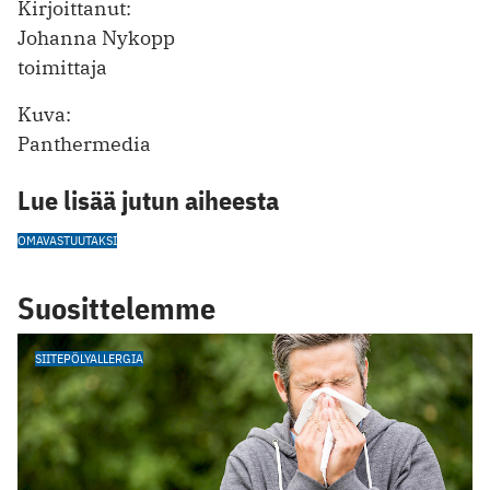
Kirjoittanut:
Johanna Nykopp
toimittaja
Kuva:
Panthermedia
Lue lisää jutun aiheesta
OMAVASTUU
TAKSI
Suosittelemme
SIITEPÖLYALLERGIA