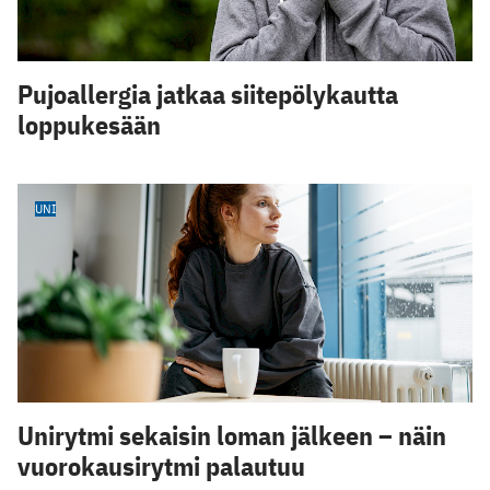
Pujoallergia jatkaa siitepölykautta
loppukesään
UNI
Unirytmi sekaisin loman jälkeen – näin
vuorokausirytmi palautuu