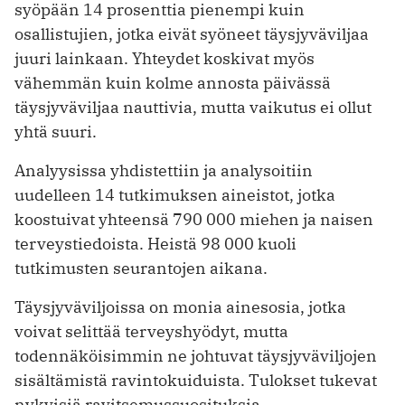
syöpään 14 prosenttia pienempi kuin
osallistujien, jotka eivät syöneet täysjyväviljaa
juuri lainkaan. Yhteydet koskivat myös
vähemmän kuin kolme annosta päivässä
täysjyväviljaa nauttivia, mutta vaikutus ei ollut
yhtä suuri.
Analyysissa yhdistettiin ja analysoitiin
uudelleen 14 tutkimuksen aineistot, jotka
koostuivat yhteensä 790 000 miehen ja naisen
terveystiedoista. Heistä 98 000 kuoli
tutkimusten seurantojen aikana.
Täysjyväviljoissa on monia ainesosia, jotka
voivat selittää terveyshyödyt, mutta
todennäköisimmin ne johtuvat täysjyväviljojen
sisältämistä ravintokuiduista. Tulokset tukevat
nykyisiä ravitsemussuosituksia.