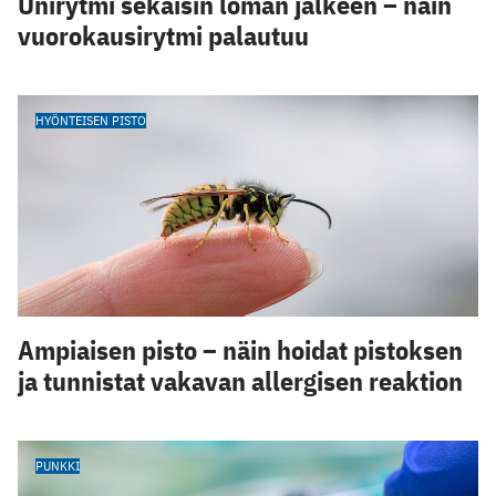
Unirytmi sekaisin loman jälkeen – näin
vuorokausirytmi palautuu
HYÖNTEISEN PISTO
Ampiaisen pisto – näin hoidat pistoksen
ja tunnistat vakavan allergisen reaktion
PUNKKI