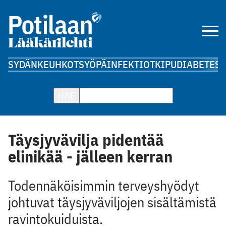
SYDÄN
KEUHKOT
SYÖPÄ
INFEKTIOT
KIPU
DIABETES
A
HAE
Täysjyvävilja pidentää
elinikää - jälleen kerran
Todennäköisimmin terveyshyödyt
johtuvat täysjyväviljojen sisältämistä
ravintokuiduista.