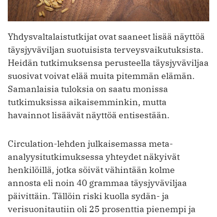
Yhdysvaltalaistutkijat ovat saaneet lisää näyttöä
täysjyväviljan suotuisista terveysvaikutuksista.
Heidän tutkimuksensa perusteella täysjyväviljaa
suosivat voivat elää muita pitemmän elämän.
Samanlaisia tuloksia on saatu monissa
tutkimuksissa aikaisemminkin, mutta
havainnot lisäävät näyttöä entisestään.
Circulation-lehden julkaisemassa meta-
analyysitutkimuksessa yhteydet näkyivät
henkilöillä, jotka söivät vähintään kolme
annosta eli noin 40 grammaa täysjyväviljaa
päivittäin. Tällöin riski kuolla sydän- ja
verisuonitautiin oli 25 prosenttia pienempi ja