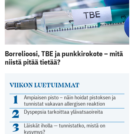
Borrelioosi, TBE ja punkkirokote – mitä
niistä pitää tietää?
VIIKON LUETUIMMAT
1
Ampiaisen pisto – näin hoidat pistoksen ja
tunnistat vakavan allergisen reaktion
2
Dyspepsia tarkoittaa ylävatsaoireita
3
Läiskät iholla — tunnistatko, mistä on
kysymys?