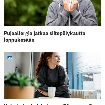
Pujoallergia jatkaa siitepölykautta
loppukesään
UNI