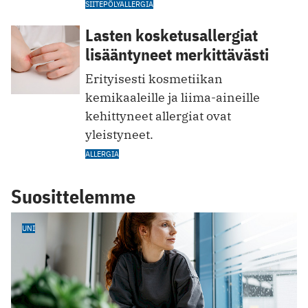
SIITEPÖLYALLERGIA
Lasten kosketusallergiat
lisääntyneet merkittävästi
Erityisesti kosmetiikan
kemikaaleille ja liima-aineille
kehittyneet allergiat ovat
yleistyneet.
ALLERGIA
Suosittelemme
UNI