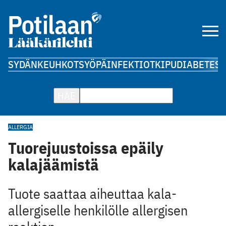
SYDÄN
KEUHKOT
SYÖPÄ
INFEKTIOT
KIPU
DIABETES
A
HAE
ALLERGIA
Tuorejuustoissa epäily
kalajäämistä
Tuote saattaa aiheuttaa kala-
allergiselle henkilölle allergisen