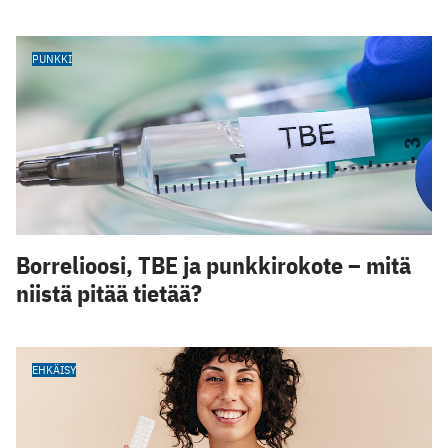
PUNKKI
Borrelioosi, TBE ja punkkirokote – mitä
niistä pitää tietää?
EHKÄISY