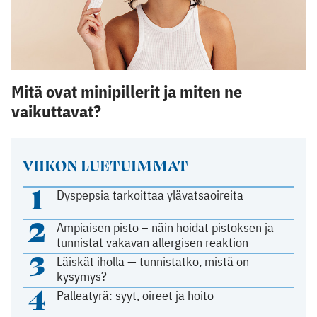
Mitä ovat minipillerit ja miten ne
vaikuttavat?
VIIKON LUETUIMMAT
1
Dyspepsia tarkoittaa ylävatsaoireita
2
Ampiaisen pisto – näin hoidat pistoksen ja
tunnistat vakavan allergisen reaktion
3
Läiskät iholla — tunnistatko, mistä on
kysymys?
4
Palleatyrä: syyt, oireet ja hoito