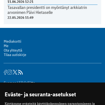
11.06.2026 12:21
Tasavallan presidentti on myöntänyt arkkiatrin
arvonimen Päivi Hietaselle
22.05.2026 11:49
Mediakortti
Me
Ota yhteyttä
Tilaa uutiskirje
Suomen Lääkäriliitto
Mäkelänkatu 2, PL 49
Eväste- ja seuranta-asetukset
00510 Helsinki
puh. (09) 393 091
Käytämme evästeitä käyttökokemuksen parantamiseen ja
toimitus@potilaanlaakarilehti.fi