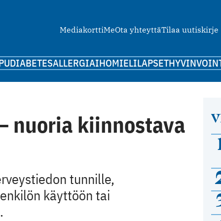
Mediakortti
Me
Ota yhteyttä
Tilaa uutiskirje
PU
DIABETES
ALLERGIA
IHO
MIELI
LAPSET
HYVINVOIN
V
– nuoria kiinnostava
rveystiedon tunnille,
nkilön käyttöön tai
.