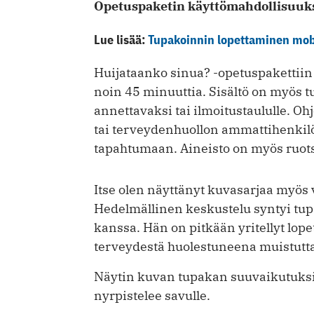
Opetuspaketin käyttömahdollisuuk
Lue lisää:
Tupakoinnin lopettaminen mob
Huijataanko sinua? -opetuspakettiin
noin 45 minuuttia. Sisältö on myös 
annettavaksi tai ilmoitustaululle. Oh
tai terveydenhuollon ammattihenkilö
tapahtumaan. Aineisto on myös ruotsik
Itse olen näyttänyt kuvasarjaa myös v
Hedelmällinen keskustelu syntyi tup
kanssa. Hän on pitkään yritellyt lopet
terveydestä huolestuneena muistutta
Näytin kuvan tupakan suuvaikutuksi
nyrpistelee savulle.