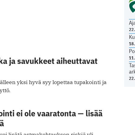
Aj
22
Ku
18
Po
11
a ja savukkeet aiheuttavat
Ta
ar
22
jälleen yksi hyvä syy lopettaa tupakointi ja
ttö.
nti ei ole vaaratonta — lisää
iä
oi lisätä astmakohtauksen riskiä yli