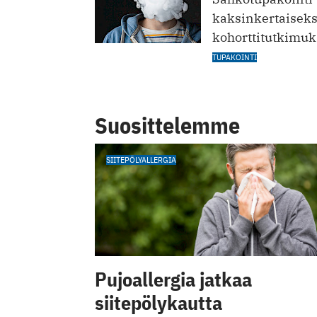
kaksinkertaiseks
kohorttitutkimuk
TUPAKOINTI
Suosittelemme
SIITEPÖLYALLERGIA
Pujoallergia jatkaa
siitepölykautta