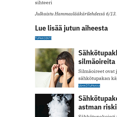
sihteeri
Julkaistu Hammaslääkärilehdessä 6/13.
Lue lisää jutun aiheesta
TUPAKOINTI
Sähkötupakk
silmäoireita
Silmäoireet ovat 
sähkötupakan käy
SÄHKÖTUPAKKA
Sähkötupakoi
astman risk
Sähkötupakointi v