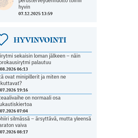
perusterveydenhuolto toimii
hyvin
07.12.2025 13:59
HYVINVOINTI
irytmi sekaisin loman jälkeen – näin
orokausirytmi palautuu
.08.2026 06:13
tä ovat minipillerit ja miten ne
ikuttavat?
.07.2026 19:16
teaalivaihe on normaali osa
ukautiskiertoa
.07.2026 07:04
ohiiri silmässä – ärsyttävä, mutta yleensä
araton vaiva
.07.2026 08:17