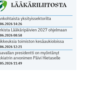
LÄÄKÄRILIITOSTA
ankohtaista yksityissektorilta
.06.2026 14:26
rkista Lääkäripäivien 2027 ohjelmaan
.06.2026 08:58
ikkeuksia toimiston kesäaukioloissa
.06.2026 12:21
savallan presidentti on myöntänyt
kkiatrin arvonimen Päivi Hietaselle
.05.2026 11:49