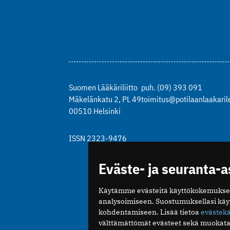
Suomen Lääkäriliitto
puh. (09) 393 091
Mäkelänkatu 2, PL 49
toimitus@potilaanlaakarile
00510 Helsinki
ISSN 2323-9476
Eväste- ja seuranta-
Käytämme evästeitä käyttökokemukse
analysoimiseen. Suostumuksellasi kä
kohdentamiseen. Lisää tietoa
evästek
välttämättömät evästeet sekä muokata