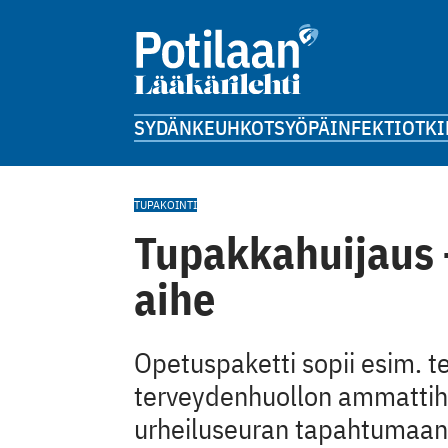
SYDÄN
KEUHKOT
SYÖPÄ
INFEKTIOT
KI
TUPAKOINTI
Tupakkahuijaus 
aihe
Opetuspaketti sopii esim. te
terveydenhuollon ammattihe
urheiluseuran tapahtumaan