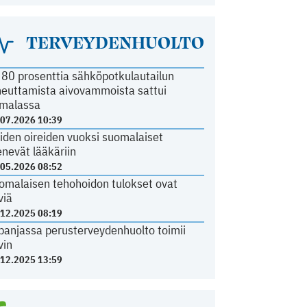
TERVEYDENHUOLTO
i 80 prosenttia sähköpotkulautailun
heuttamista aivovammoista sattui
malassa
.07.2026 10:39
iden oireiden vuoksi suomalaiset
nevät lääkäriin
.05.2026 08:52
omalaisen tehohoidon tulokset ovat
viä
.12.2025 08:19
panjassa perusterveydenhuolto toimii
vin
.12.2025 13:59