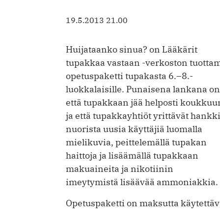
19.5.2013 21.00
Huijataanko sinua? on Lääkärit
tupakkaa vastaan -verkoston tuotta
opetuspaketti tupakasta 6.–8.-
luokkalaisille. Punaisena lankana on
että tupakkaan jää helposti koukkuu
ja että tupakkayhtiöt yrittävät hankk
nuorista uusia käyttäjiä luomalla
mielikuvia, peittelemällä tupakan
haittoja ja lisäämällä tupakkaan
makuaineita ja nikotiinin
imeytymistä lisäävää ammoniakkia.
Opetuspaketti on maksutta käytettäv