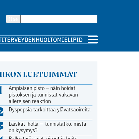
Hae
TI
TERVEYDENHUOLTO
MIELIPIDE
IIKON LUETUIMMAT
1
Ampiaisen pisto – näin hoidat
pistoksen ja tunnistat vakavan
allergisen reaktion
2
Dyspepsia tarkoittaa ylävatsaoireita
3
Läiskät iholla — tunnistatko, mistä
on kysymys?
Palleatyrä: syyt, oireet ja hoito