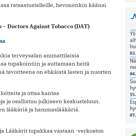
nssa ratsastustalleille, hevonenkin käänsi
o – Doctors Against Tobacco (DAT)
Yl
ai
ssa
hu
03
kia terveysalan ammattilaisia
Nä
a tupakointiin ja auttamaan heitä
me
ä tavoitteena on ehkäistä lasten ja nuorten
04
Su
hy
loitteita ja ottaa kantaa
15
 ja osallistuu julkiseen keskusteluun.
Es
hy
jen lääkäriä ja hammaslääkäriä.
07
 ja Lääkärit tupakkaa vastaan -verkoston