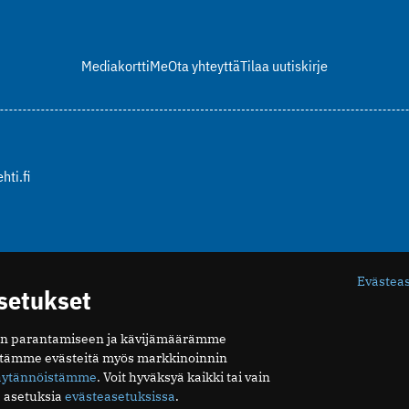
Mediakortti
Me
Ota yhteyttä
Tilaa uutiskirje
hti.fi
Evästea
asetukset
n parantamiseen ja kävijämäärämme
ytämme evästeitä myös markkinoinnin
äytännöistämme
. Voit hyväksyä kaikki tai vain
 asetuksia
evästeasetuksissa
.