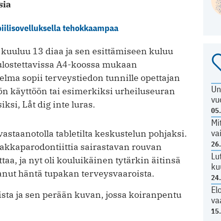
sia
iilisovelluksella tehokkaampaa
 kuuluu 13 diaa ja sen esittämiseen kuluu
tulostettavissa A4-koossa mukaan
jelma sopii terveystiedon tunnille opettajan
Un
n käyttöön tai esimerkiksi urheiluseuran
vu
si, Låt dig inte luras.
05
Mi
va
astaanotolla tabletilta keskustelun pohjaksi.
26
akkaparodontiittia sairastavan rouvan
Lu
taa, ja nyt oli kouluikäinen tytärkin äitinsä
ku
nut häntä tupakan terveysvaaroista.
24
El
sta ja sen perään kuvan, jossa koiranpentu
va
15