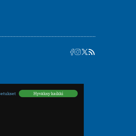
setukset
Hyväksy kaikki