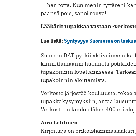
– Ihan totta. Kun menin tyttäreni ka
päänsä pois, sanoi rouva!
Lääkärit tupakkaa vastaan -verkost
Lue lisää:
Syntyvyys Suomessa on lasku
Suomen DAT pyrkii aktivoimaan kaik
kiinnittämäänm huomiota potilaidens
tupakoinnin lopettamisessa. Tärkeän
tupakoinnin aloittamista.
Verkosto järjestää koulutusta, tekee a
tupakkakysymyksiin, antaa lausuntoja
Verkostoon kuuluu lähes 400 eri alo
Aira Lahtinen
Kirjoittaja on erikoishammaslääkäri